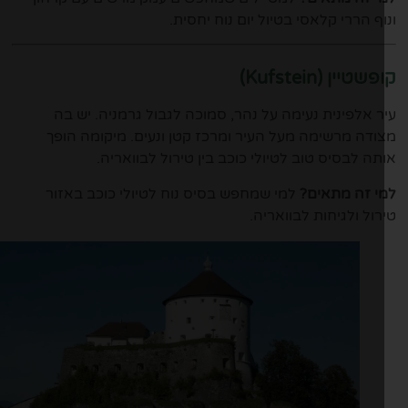
וף הררי קלאסי בטיול יום נוח יחסית.
שטיין (Kufstein)
ר אלפינית נעימה על נהר, סמוכה לגבול גרמניה. יש בה
ודה מרשימה מעל העיר ומרכז קטן ונעים. מיקומה הופך
תה לבסיס טוב לטיולי כוכב בין טירול לבוואריה.
י זה מתאים?
למי שמחפש בסיס נוח לטיולי כוכב באזור
רול ולגיחות לבוואריה.