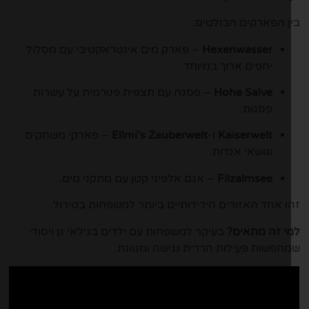
ן הפארקים הבולטים:
Hexenwasser
– פארק מים אינטראקטיבי עם מסלול
יחפים ארוך במיוחד.
Hohe Salve
– פסגה עם תצפית פנורמית על עשרות
פסגות.
Kaiserwelt
ו-
Ellmi’s Zauberwelt
– פארקי משחקים
ונושאי אגדות.
Filzalmsee
– אגם אלפיני קטן עם מתקני מים.
ו אחד האזורים הידידותיים ביותר למשפחות בטירול.
י זה מתאים?
בעיקר למשפחות עם ילדים בגילאי גן ויסודי
חפשות פעילות הררית נגישה ומגוונת.