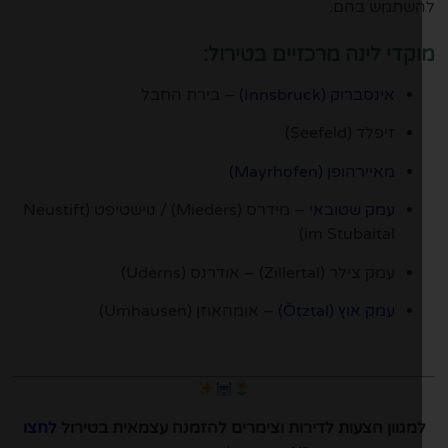
שתמש בהם.
קדי לינה מרכזיים בטירול:
אינסברוק (Innsbruck)
– בירת החבל
זיפלד (Seefeld)
מאיירהופן (Mayrhofen)
עמק שטובאי
– מידרס (Mieders) / נוישטיפט (Neustift
im Stubaital)
עמק צילר (Zillertal) – אודרנס (Uderns)
עמק אוץ (Ötztal)
– אומהאוזן (Umhausen)
מגוון הצעות לדירות וצימרים להזמנה עצמאית בטירול
לחצו