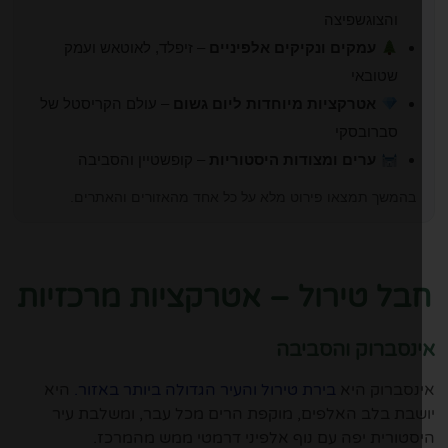
והצוגשפיצה
עמקים ונקיקים אלפיניים
– זיפלד, לאוטאש ועמק
שטובאי
אטרקציות מיוחדות ליום גשום
– עולם הקריסטל של
סברובסקי
ערים ומצודות היסטוריות
– קופשטיין והסביבה
בהמשך תמצאו פירוט מלא על כל אחד מהאזורים והאתרים.
בל טירול – אטרקציות מרכזיות
נסברוק והסביבה
נסברוק היא
בירת טירול והעיר הגדולה ביותר באזור.
היא
שבת בלב האלפים, מוקפת הרים מכל עבר, ומשלבת עיר
סטורית יפה עם נוף אלפיני דרמטי ממש מהמרכז.