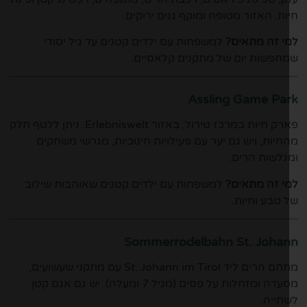
ות. האזור מטופח ומוקף גנים ירוקים.
י זה מתאים?
למשפחות עם ילדים קטנים עד גיל יסודי
חפשות יום של מתקנים קלאסיים.
Assling Game Pa
פארק חיות במרכז טירול, באזור Erlebniswelt. ניתן ללטף חלק
חיות, ויש גם יער עם פעילויות חינוכיות, מגרשי משחקים
גלשות הרים.
י זה מתאים?
למשפחות עם ילדים קטנים שאוהבות שילוב
 טבע וחיות.
Sommerrodelbahn St. Joha
מתחם הרים ליד St. Johann im Tirol עם מתקני שעשועים,
מסעדה ומזחלות על פסים (מגיל 7 ומעלה). יש גם אגם קטן
חייה.