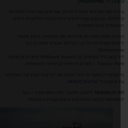
היל (Kitzbühel)
ירת סקי יוקרתית במזרח טירול, שנראית כמו גלויה אלפינית
אסית. גם בקיץ שווה להגיע אליה בזכות הרחובות היפים,
סעדות והנוף שמסביב.
ורף מתקיימות כאן תחרויות סקי עולמיות, ובקיץ אפשר
הנות מטיולים רגליים, רכבלים ואגמים סמוכים כמו
Schwarzse
ליד קיצבהיל נמצאים גם Wildpark Aurach (פארק צבאים) ו-
Triass – פארק דינוזאורים חווייתי למשפחות.
 שמטייל באזור זה יכול לקנות את "כרטיס הקיץ של האלפים
 קיצבהיל" (
כרטיס KASC
).
י זה מתאים?
לזוגות, לחובבי סקי ונופש פעיל — וגם
שפחות בזכות הפארקים והאטרקציות הסמוכות.