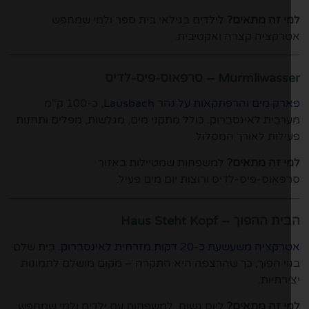
י זה מתאים?
לילדים בגילאי בית ספר ולמי שמחפש
רקציה קצרה ואקטיבית.
Murmliwa – סרפאוס-פיס-לדיס
ק מים והרפתקאות על נהר Lausbach
, כ-100 ק"מ
רבית לאינסברוק. כולל מתקני מים, מגלשות, מפלים ותחנות
ילות לאורך המסלול.
י זה מתאים?
למשפחות שמטיילות באזור
פאוס-פיס-לדיס ורוצות יום מים פעיל.
ת ההפוך – Haus Steht Kopf
ציה משעשעת כ-20 דקות מזרחית לאינסברוק
. בית שלם
וי הפוך, כך שהרצפה היא התקרה – מקום מושלם לתמונות
ירתיות.
י זה מתאים?
ליום גשום, למשפחות עם ילדים ולמי שמחפש