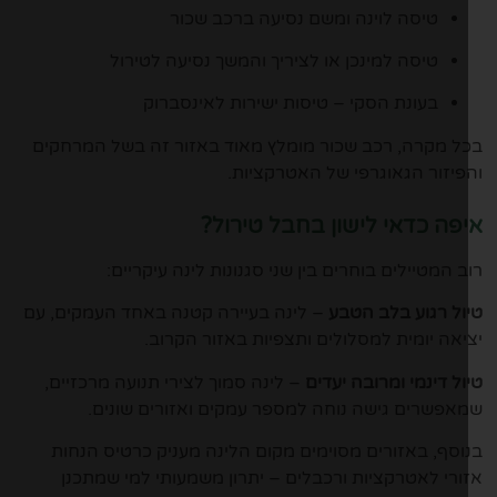
טיסה לוינה ומשם נסיעה ברכב שכור
טיסה למינכן או לציריך והמשך נסיעה לטירול
בעונת הסקי – טיסות ישירות לאינסברוק
ל מקרה, רכב שכור מומלץ מאוד באזור זה בשל המרחקים
פיזור הגאוגרפי של האטרקציות.
פה כדאי לישון בחבל טירול?
ב המטיילים בוחרים בין שני סגנונות לינה עיקריים:
ול רגוע בלב הטבע
– לינה בעיירה קטנה באחד העמקים, עם
יאה יומית למסלולים ותצפיות באזור הקרוב.
ול דינמי ומרובה יעדים
– לינה סמוך לצירי תנועה מרכזיים,
אפשרים גישה נוחה למספר עמקים ואזורים שונים.
וסף, באזורים מסוימים מקום הלינה מעניק כרטיס הנחות
ורי לאטרקציות ורכבלים – יתרון משמעותי למי שמתכנן