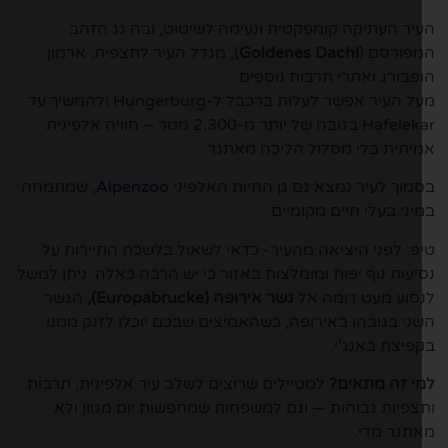
יר העתיקה קומפקטית ונעימה לשיטוט, ובה גג הזהב
פורסם (
Goldenes Dachl
), מגדל העיר לתצפית, ארמון
פבורג ואתרי תרבות נוספים.
מעל העיר אפשר לעלות ברכבל ל-Hungerburg ולהמשיך עד
Hafelekar בגובה של יותר מ-2,300 מטר – חוויה אלפינית
יתית בלי מסלול הליכה מאתגר.
מוך לעיר נמצא גם גן החיות האלפיני
Alpenzoo
, שמתמחה
יני בעלי חיים מקומיים.
פ: לפני היציאה מהעיר- כדאי לשאול בלשכת התיירות על
יעות נוף יפות ומומלצות באזור כי יש הרבה כאלה. ניתן למשל
סוע מעט דומה אל
גשר אירופה (Europabrucke),
הגשר
ני בגובהו באירופה, כשהאמיצים שבכם יוכלו לזנק ממנו
פיצת באנג'י.
י זה מתאים?
למטיילים שרוצים לשלב עיר אלפינית, תרבות
צפיות גבוהות — וגם למשפחות שמחפשות יום מגוון ולא
תגר מדי.