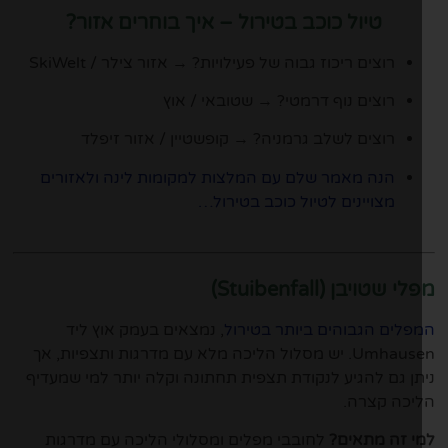
טיול כוכב בטירול – איך בוחרים אזור?
רוצים ריכוז גבוה של פעילויות? → אזור צילר / SkiWelt
רוצים נוף דרמטי? → שטובאי / אוץ
רוצים לשלב גרמניה? → קופשטיין / אזור זיפלד
הנה מאמר שלם עם המלצות למקומות לינה ולאזורים
מצויינים לטיול כוכב בטירול…
י שטויבן (Stuibenfall)
פלים הגבוהים ביותר בטירול
, נמצאים בעמק אוץ ליד
Umhausen. יש מסלול הליכה מלא עם מדרגות ותצפיות, אך
תן גם להגיע לנקודת תצפית תחתונה וקלה יותר למי שמעדיף
יכה קצרה.
י זה מתאים?
לחובבי מפלים ומסלולי הליכה עם מדרגות