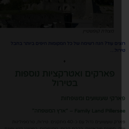
מצודת קופשטיין
צים עוד? הנה רשימה של כל המקומות היפים ביותר בחבל
רול…
♦
פארקים ואטרקציות נוספות
בטירול
רקי שעשועים ומשפחות
Family Land Piller – “ארץ המשפחה”
פארק שעשועים גדול עם כ-40 מתקנים: טירות, טרמפולינות
ק, ספינת פיראטים, רכבת הרים, מתנפחים, רפטינג קטן ופינת