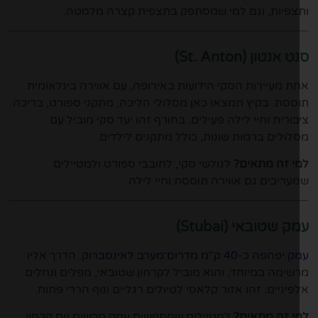
צפיות, וגם למי שמסתפק בתצפית קצרה מלמטה.
 אנטון (St. Anton)
ת מעיירות הסקי הידועות באירופה, עם אווירה בינלאומית
ססת. בקיץ תמצאו כאן מסלולי הליכה, מתקני ספורט, בריכה
בורית וחיי לילה פעילים. בחורף זהו יעד סקי מוביל עם
לולים ברמות שונות, כולל מתקנים לילדים.
י זה מתאים?
לגולשי סקי, לחובבי ספורט ולמטיילים
עריכים גם אווירה תוססת וחיי לילה.
ק שטובאי (Stubai)
פהפה כ-40 ק"מ מדרום־מערב לאינסברוק
. הדרך אליו
שימה במיוחד, והוא מוביל לקרחון שטובאי, מפלים ונחלים
פיניים. זהו אזור קלאסי לטיולים רגליים ונוף הררי פתוח.
י זה מתאים?
למטיילים שמחפשים עמק מרשים עם קרחון