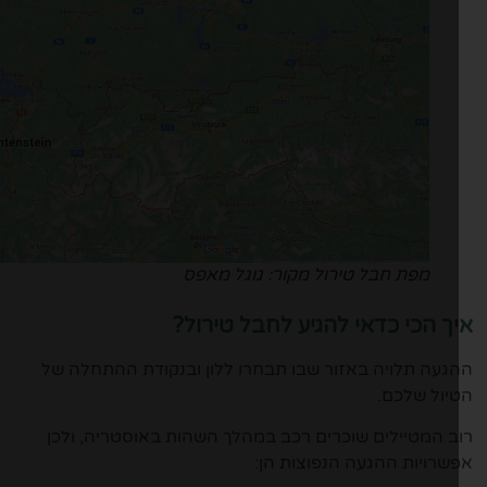
מפת חבל טירול מקור: גוגל מאפס
ך הכי כדאי להגיע לחבל טירול?
געה תלויה באזור שבו תבחרו ללון ובנקודת ההתחלה של
יול שלכם.
ב המטיילים שוכרים רכב במהלך השהות באוסטריה, ולכן
שרויות ההגעה הנפוצות הן: