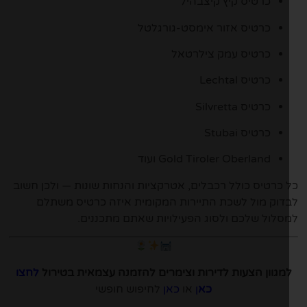
כרטיס קיץ קיצבהיל
כרטיס אזור אימסט-גורגלטל
כרטיס עמק צילרטאל
כרטיס Lechtal
כרטיס Silvretta
כרטיס Stubai
Gold Tiroler Oberland ועוד
 כרטיס כולל רכבלים, אטרקציות והנחות שונות — ולכן חשוב
דוק מול לשכת התיירות המקומית איזה כרטיס משתלם
סלול שלכם ולסוג הפעילויות שאתם מתכננים.
מגוון הצעות לדירות וצימרים להזמנה עצמאית בטירול
לחצו
כא
ן
או
כאן
לחיפוש חופשי