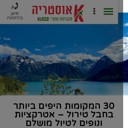
סיוע
בהזמנה
חוברת PDF לתכנון מסלול
ארגון טיול ב-6 שלבים
30 המקומות היפים ביותר
בחבל טירול – אטרקציות
ונופים לטיול מושלם