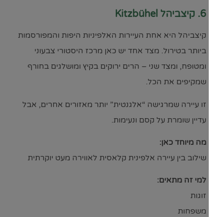
6. קיצביהל Kitzbühel
קיצביהל היא אחת העיירות האלפיניות היפות והמפורסמות
ביותר בטירול. מצד אחד יש כאן מרכז היסטורי צבעוני
ומטופח, ומצד שני – הרים ירוקים בקיץ ומושלגים בחורף
שמקיפים את הכל.
זו עיירה שמרגישה “אלגנטית” יותר מאזורים אחרים, אבל
עדיין שומרת על קסם ונעימות.
מה מיוחד כאן:
שילוב בין עיירה אלפינית קלאסית לאווירה מעט יוקרתית
למי זה מתאים:
זוגות
משפחות