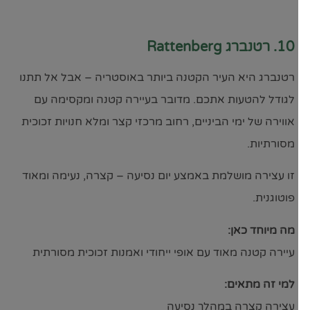
10. רטנברג Rattenberg
רטנברג היא העיר הקטנה ביותר באוסטריה – אבל אל תתנו
לגודל להטעות אתכם. מדובר בעיירה קטנה ומקסימה עם
אווירה של ימי הביניים, רחוב מרכזי קצר ומלא חנויות זכוכית
מסורתיות.
זו עצירה מושלמת באמצע יום נסיעה – קצרה, נעימה ומאוד
פוטוגנית.
מה מיוחד כאן:
עיירה קטנה מאוד עם אופי ייחודי ואמנות זכוכית מסורתית
למי זה מתאים:
עצירה קצרה במהלך נסיעה