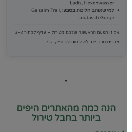
Ladis, Hexenwasser
למי שאוהב הליכות בטבע:
Gaisalm Trail,
Leutasch Gorge
אם זו הפעם הראשונה שלכם בטירול – עדיף לבחור 2–3
אזורים מרכזיים ולא לנסות להספיק הכל.
♦
הנה כמה מהאתרים היפים
ביותר בחבל טירול