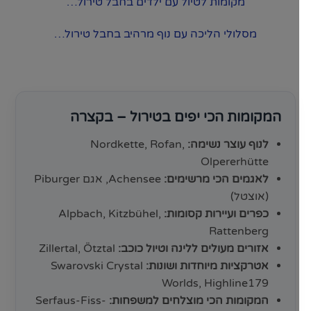
מקומות לטיול עם ילדים בחבל טירול…
מסלולי הליכה עם נוף מרהיב בחבל טירול…
המקומות הכי יפים בטירול – בקצרה
לנוף עוצר נשימה:
Nordkette, Rofan,
Olpererhütte
לאגמים הכי מרשימים:
Achensee, אגם Piburger
(אוצטל)
כפרים ועיירות קסומות:
Alpbach, Kitzbühel,
Rattenberg
אזורים מעולים ללינה וטיול כוכב:
Zillertal, Ötztal
אטרקציות מיוחדות ושונות:
Swarovski Crystal
Worlds, Highline179
המקומות הכי מוצלחים למשפחות:
Serfaus-Fiss-