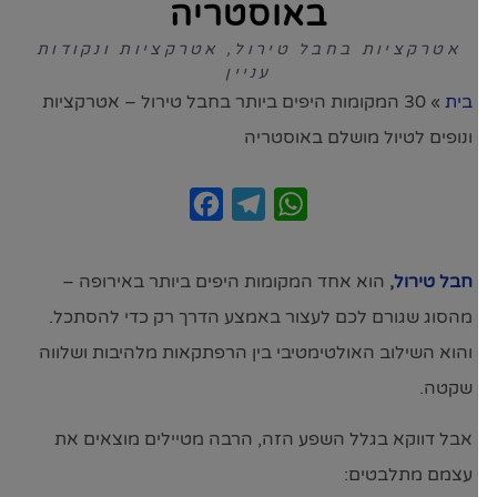
באוסטריה
אטרקציות בחבל טירול
,
אטרקציות ונקודות
עניין
בית
»
30 המקומות היפים ביותר בחבל טירול – אטרקציות
ונופים לטיול מושלם באוסטריה
Facebook
Telegram
WhatsApp
חבל טירול
,
הוא אחד המקומות היפים ביותר באירופה –
מהסוג שגורם לכם לעצור באמצע הדרך רק כדי להסתכל.
והוא השילוב האולטימטיבי בין הרפתקאות מלהיבות ושלווה
שקטה.
אבל דווקא בגלל השפע הזה, הרבה מטיילים מוצאים את
עצמם מתלבטים: