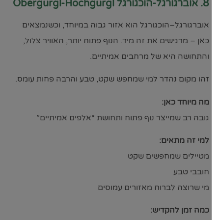
8. אוברגורגל-הוכגורגל Obergurgl-Hochgurgl
אוברגורגל–הוכגורגל הוא אזור גבוה במיוחד, וכשנמצאים
כאן – מרגישים את זה מיד. הנוף פתוח יותר, האוויר צלול,
והתחושה היא של מרחבים אמיתיים.
זהו מקום נהדר למי שמחפש שקט, טבע והרבה פחות עומס.
מה מיוחד כאן:
גובה רב שמייצר נוף פתוח ותחושת “אלפים אמיתיים”
למי זה מתאים:
מטיילים שמחפשים שקט
חובבי טבע
מי שרוצה לברוח מאזורים עמוסים
כמה זמן להקדיש: