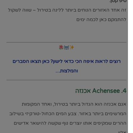
טיפ קטן:
זה אחד האזורים הנוחים ביותר ללינה בטירול – שווה לשקול
להתמקם כאן לכמה ימים
רוצים לראות איפה הכי כדאי לישון? כאן תצאו הסברים
והמלצות…
4. Achensee אכנזה
אגם אכנזה הוא הגדול ביותר בטירול, ואחד המקומות
המרשימים ביותר באזור. צבע המים הכחול-טורקיזי בשילוב
ההרים שמקיפים אותו יוצרים נוף שקשה להישאר אדישים
אליו.