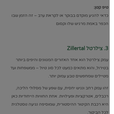
טיפ קטן:
כדאי להגיע מוקדם בבוקר או לקראת ערב – זה הזמן שבו
הכפר באמת מרגיש שלו וקסום
3. צילרטל Zillertal
עמק צילרטל הוא אחד האזורים המגוונים והיפים ביותר
בטירול, והוא מתאים כמעט לכל סוג טיול – ממשפחות ועד
מטיילים שמחפשים טבע עמוק יותר.
זהו עמק רחב ונגיש יחסית, עם שפע של מסלולי הליכה,
רכבלים, אטרקציות ופעילויות. אחת החוויות הייחודיות כאן
היא רכבת הקיטור ההיסטורית, שמוסיפה נגיעה נוסטלגית
לכל הביקור.