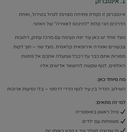
1. אינסברוק
אינסברוק זו נקודת פתיחה מצוינת לטיול בטירול, ואחת
הדרכים הכי קלות “להיכנס לאווירה” של האזור.
מצד אחד יש כאן עיר יפה ונעימה עם מרכז עתיק, רחובות
צבעוניים ואווירה אירופאית קלאסית. מצד שני – תוך דקות
ספורות אתם כבר על רכבל שמעלה אתכם אל פסגות
האלפים, לנוף שקשה להישאר אדישים אליו.
מה מיוחד כאן:
השילוב הנדיר בין עיר לנוף הררי דרמטי – בלי נסיעות ארוכות
למי זה מתאים:
טיול ראשון באוסטריה
משפחות עם ילדים
מי שרוצה לשלב עיר + טבע באותו יום