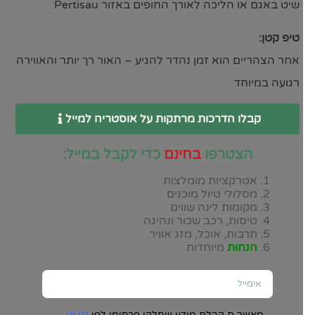
שיט באגם או הליכה לאורך החופים באזור Pertisau
טיפ קטן:
אחר הצהריים הוא זמן נהדר להגיע – האור רך יותר והאווירה
רגועה במיוחד
קבלו הדרכות מרתקות על אוסטריה למייל
הצטרפו
בחינם
כדי לקבל במייל:
אטרקציות מומלצות
מסלולי טיול מוכנים
מקומות לינה שווים
טיסות, רכב שכור ונהיגה
תרבות, אוכל, מזג אוויר
הנחות
מיוחדות
יש להזין כתובת מייל, ומיד תבינו במה מדובר:
תנאי
מאשר.ת קבלת מידע שחלקו פרסומי לפי