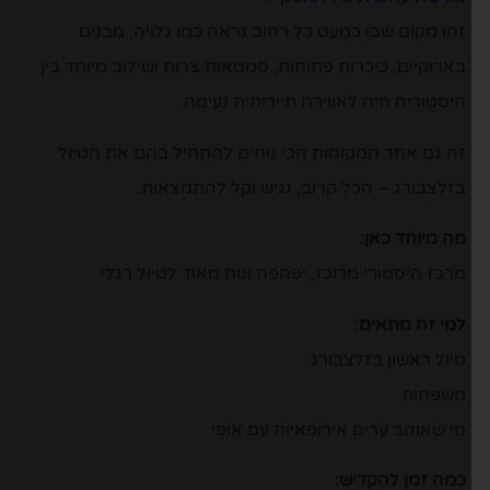
זהו מקום שבו כמעט כל רחוב נראה כמו גלויה: מבנים
בארוקיים, כיכרות פתוחות, סמטאות צרות ושילוב מיוחד בין
היסטוריה חיה לאווירה תיירותית נעימה.
זה גם אחד המקומות הכי נוחים להתחיל בהם את הטיול
בזלצבורג – הכל קרוב, נגיש וקל להתמצאות.
מה מיוחד כאן:
מרכז היסטורי מרוכז, יפהפה ונוח מאוד לטיול רגלי
למי זה מתאים:
טיול ראשון בזלצבורג
משפחות
מי שאוהב ערים אירופאיות עם אופי
כמה זמן להקדיש: