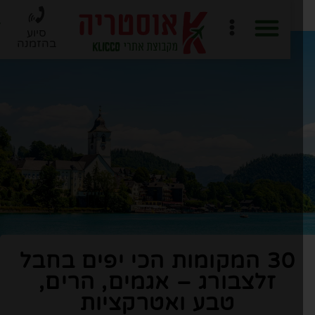
סיוע
בהזמנה
חוברת PDF לתכנון מסלול
ארגון טיול ב-6 שלבים
30 המקומות הכי יפים בחבל
זלצבורג – אגמים, הרים,
טבע ואטרקציות