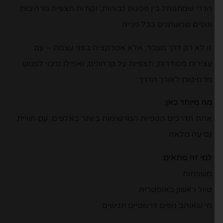
הררי שמתפתל בין פסגות גבוהות, נקודות תצפית מרהיבות
ונופים שמשתנים בכל פנייה.
זו לא רק דרך מעבר, אלא אטרקציה בפני עצמה – עם
עצירות מסודרות, תצפיות על קרחונים, ואפילו סיכוי לפגוש
מרמיטות לאורך הדרך.
מה מיוחד כאן:
אחת הדרכים הנופיות המרשימות ביותר באלפים, עם חוויית
נסיעה מלאה
למי זה מתאים:
משפחות
טיול ראשון באוסטריה
מי שאוהב נופים דרמטיים ונגישים