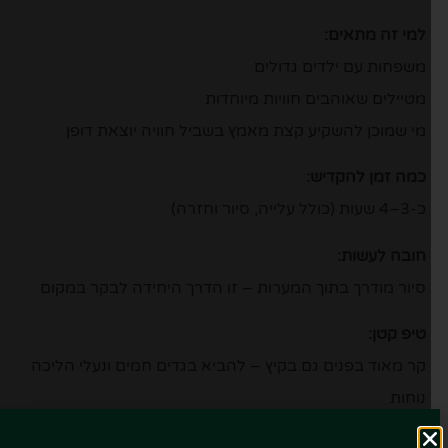
למי זה מתאים:
משפחות עם ילדים גדולים
מטיילים שאוהבים חוויות מיוחדות
מי שמוכן להשקיע קצת מאמץ בשביל חוויה יוצאת דופן
כמה זמן להקדיש:
כ-3–4 שעות (כולל עלייה, סיור וחזרה)
חובה לעשות:
סיור מודרך בתוך המערות – זו הדרך היחידה לבקר במקום
טיפ קטן:
קר מאוד בפנים גם בקיץ – להביא בגדים חמים ונעלי הליכה
נוחות
>>
לרכישת כרטיסים לסיור במערת הקרח Hohenwerfen