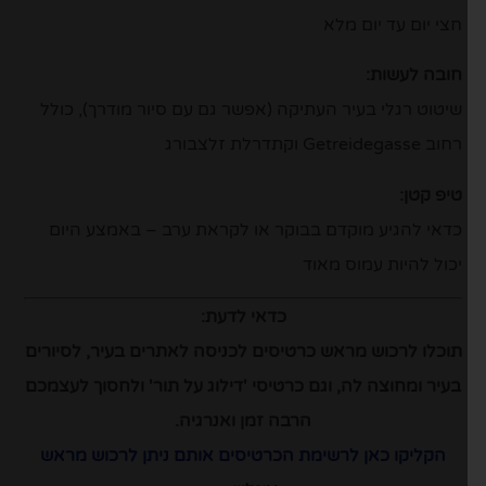
חצי יום עד יום מלא
חובה לעשות:
שיטוט רגלי בעיר העתיקה (אפשר גם עם סיור מודרך), כולל
רחוב Getreidegasse וקתדרלת זלצבורג
טיפ קטן:
כדאי להגיע מוקדם בבוקר או לקראת ערב – באמצע היום
יכול להיות עמוס מאוד
כדאי לדעת:
תוכלו לרכוש מראש כרטיסים לכניסה לאתרים בעיר, לסיורים
בעיר ומחוצה לה, וגם כרטיסי 'דילוג על תור' ולחסוך לעצמכם
הרבה זמן ואנרגיה.
הקליקו כאן לרשימת הכרטיסים אותם ניתן לרכוש מראש