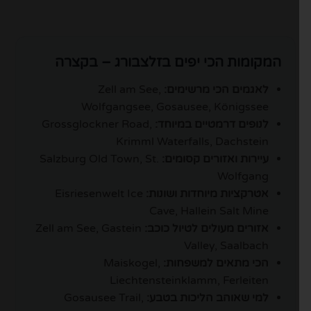
המקומות הכי יפים בזלצבורג – בקצרה
לאגמים הכי מרשימים:
Zell am See,
Wolfgangsee, Gosausee, Königssee
לנופים דרמטיים במיוחד:
Grossglockner Road,
Krimml Waterfalls, Dachstein
עיירות ואזורים קסומים:
Salzburg Old Town, St.
Wolfgang
אטרקציות מיוחדות ושונות:
Eisriesenwelt Ice
Cave, Hallein Salt Mine
אזורים מעולים לטיול כוכב:
Zell am See, Gastein
Valley, Saalbach
הכי מתאים למשפחות:
Maiskogel,
Liechtensteinklamm, Ferleiten
למי שאוהב הליכות בטבע:
Gosausee Trail,