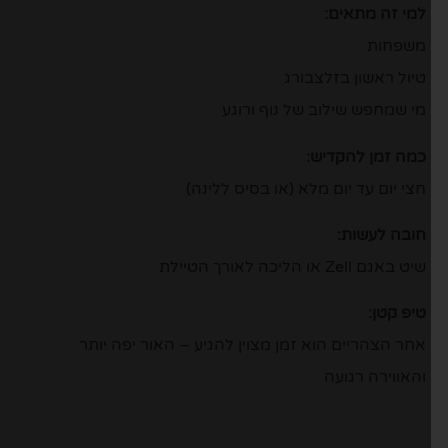
למי זה מתאים:
משפחות
טיול ראשון בזלצבורג
מי שמחפש שילוב של נוף ורוגע
כמה זמן להקדיש:
חצי יום עד יום מלא (או בסיס ללינה)
חובה לעשות:
שיט באגם Zell או הליכה לאורך הטיילת
טיפ קטן:
אחר הצהריים הוא זמן מצוין להגיע – האור יפה יותר
והאווירה רגועה