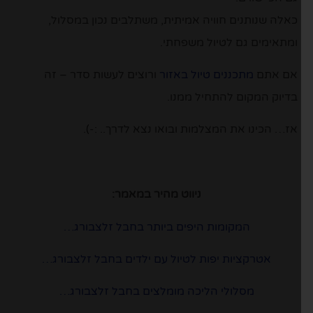
כאלה שנותנים חוויה אמיתית, משתלבים נכון במסלול,
ומתאימים גם לטיול משפחתי.
אם אתם
מתכננים טיול באזור
ורוצים לעשות סדר – זה
בדיוק המקום להתחיל ממנו.
אז… הכינו את המצלמות ובואו נצא לדרך.. :-).
ניווט מהיר במאמר:
המקומות היפים ביותר בחבל זלצבורג…
אטרקציות יפות לטיול עם ילדים בחבל זלצבורג…
מסלולי הליכה מומלצים בחבל זלצבורג…