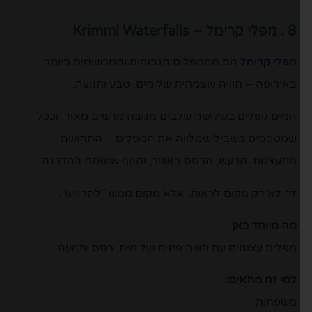
8 . מפלי קרימל – Krimml Waterfalls
מפלי קרימל
הם מהמפלים הגבוהים והמרשימים ביותר
באירופה – חוויה עוצמתית של מים, טבע ותנועה.
המים נופלים בשלושה שלבים מגובה מרשים מאוד, וככל
שמטפסים בשביל שמלווה את המפלים – התחושה
מתעצמת: הרעש, הרסס באוויר, והנוף שנפתח בהדרגה.
זה לא רק מקום לראות, אלא מקום ממש “להרגיש”.
מה מיוחד כאן:
מפלים עצומים עם חוויה פיזית של מים, רסס ותנועה
למי זה מתאים:
משפחות