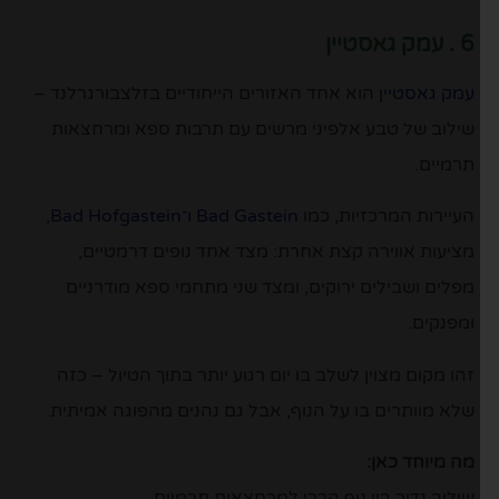
6 . עמק גאסטיין
עמק גאסטיין
הוא אחד האזורים הייחודיים בזלצבורגרלנד –
שילוב של טבע אלפיני מרשים עם תרבות ספא ומרחצאות
תרמיים.
העיירות המרכזיות, כמו
Bad Gastein ו־Bad Hofgastein
,
מציעות אווירה קצת אחרת: מצד אחד נופים דרמטיים,
מפלים ושבילים ירוקים, ומצד שני מתחמי ספא מודרניים
ומפנקים.
זהו מקום מצוין לשלב בו יום רגוע יותר בתוך הטיול – כזה
שלא מוותרים בו על הנוף, אבל גם נהנים מהפוגה אמיתית.
מה מיוחד כאן:
שילוב נדיר בין נוף הררי למרחצאות תרמיים