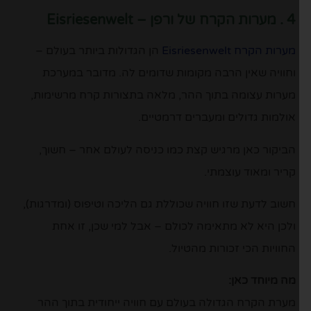
4 . מערות הקרח של ורפן – Eisriesenwelt
מערות הקרח Eisriesenwelt
הן הגדולות ביותר בעולם –
וחוויה שאין הרבה מקומות שדומים לה. מדובר במערכת
מערות עצומה בתוך ההר, מלאה בתצורות קרח מרשימות,
אולמות גדולים ומעברים דרמטיים.
הביקור כאן מרגיש קצת כמו כניסה לעולם אחר – חשוך,
קריר ומאוד עוצמתי.
חשוב לדעת שזו חוויה שכוללת גם הליכה וטיפוס (ומדרגות),
ולכן היא לא מתאימה לכולם – אבל למי שכן, זו אחת
החוויות הכי זכורות מהטיול.
מה מיוחד כאן:
מערת הקרח הגדולה בעולם עם חוויה ייחודית בתוך ההר