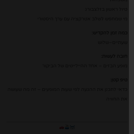
טיול ראשון בזלצבורג
מי שמחפש לשלב אטרקציה עם ערך היסטורי
כמה זמן להקדיש:
שעתיים–שלוש
חובה לעשות:
מופע הבזים – אחד ההיילייטים של הביקור
טיפ קטן:
כדאי לתכנן את ההגעה לפי שעות המופעים – זה מה שעושה
את החוויה