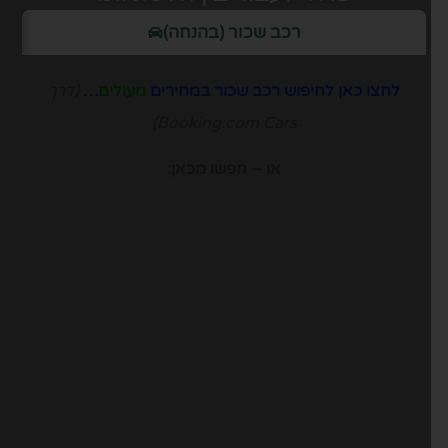
רכב שכור (בהנחה)
לחצו כאן לחיפוש רכב שכור במחירים
מעולים
…
(דרך
Booking.com Cars)
או – חפשו מכאן: