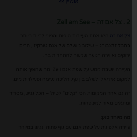
אונליין >>
2 . צל אם זה – Zell am See
צל אם זה
היא אחת העיירות היפות והפופולריות ביותר
בחבל זלצבורג – שילוב מושלם של אגם טורקיזי, הרים
ירוקים ואווירה רגועה שקשה להתחרות בה.
העיירה יושבת ממש על שפת אגם Zell, מה שהופך אותה
למקום אידיאלי לשלב בין נוף, הליכה נעימה ופעילויות מים.
זה גם אחד המקומות הכי “קלים” לטיול – הכל נגיש, מסודר
ומתאים מאוד למשפחות.
מה מיוחד כאן:
עיירה אלפינית על שפת אגם עם נוף פתוח ונגיש במיוחד