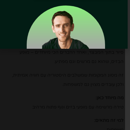
טירת וורפן
היא אחת הטירות המרשימות ביותר באזור
זלצבורג – מבצר דרמטי שממוקם על צוק גבוה ומשקיף על
עמק רחב ונוף הררי מרהיב.
מעבר לנוף, זו חוויה מלאה: עלייה לטירה (ברגל או ברכבל),
סיור בתוך המבצר, ואחד הדברים הכי מיוחדים – מופע
הבזים, שהוא גם מרשים וגם מפתיע.
זה מסוג המקומות שמשלבים היסטוריה עם חוויה אמיתית,
ולכן עובדים מצוין גם למשפחות.
מה מיוחד כאן:
טירה מרשימה עם מופעי בזים ונוף פתוח מרהיב
למי זה מתאים:
משפחות