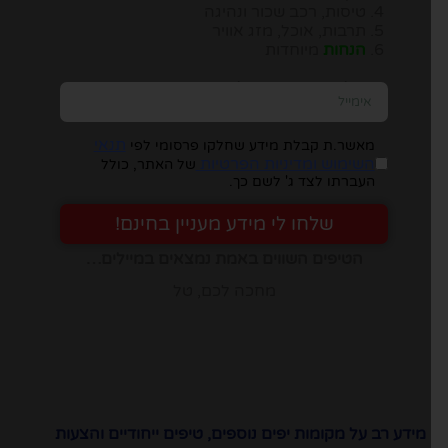
טיסות, רכב שכור ונהיגה
תרבות, אוכל, מזג אוויר
הנחות
מיוחדות
יש להזין כתובת מייל, ומיד תבינו במה מדובר:
תנאי
מאשר.ת קבלת מידע שחלקו פרסומי לפי
השימוש ומדיניות הפרטיות
של האתר, כולל
העברתו לצד ג' לשם כך.
שלחו לי מידע מעניין בחינם!
הטיפים השווים באמת נמצאים במיילים…
מחכה לכם, טל
מידע רב על מקומות יפים נוספים, טיפים ייחודיים והצעות