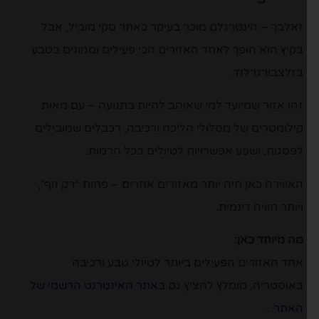
זאלבך – הינטרגלם מוכר בעיקר כאתר סקי מוביל, אבל
בקיץ הוא הופך לאחד האזורים הכי פעילים ומגוונים בטבע
בזלצבורגרלנד.
זהו אזור שמיועד למי שאוהב להיות בתנועה – עם מאות
קילומטרים של מסלולי הליכה ורכיבה, רכבלים שמובילים
לפסגות, ושפע אפשרויות לטיולים בכל הרמות.
האווירה כאן חיה יותר מאזורים אחרים – פחות “רק נוף”,
ויותר חוויה דינמית.
מה מיוחד כאן:
אחד האזורים הפעילים ביותר לטיולי טבע ורכיבה
באוסטריה. מומלץ להציץ גם
באתר האינטרנט הרשמי של
האתר…