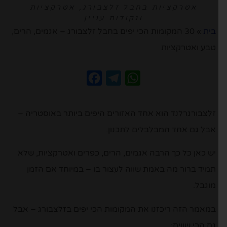
אטרקציות בחבל זלצבורג
,
אטרקציות
ונקודות עניין
בית
»
30 המקומות הכי יפים בחבל זלצבורג – אגמים, הרים,
טבע ואטרקציות
Facebook
Telegram
WhatsApp
זלצבורגרלנד הוא אחד האזורים היפים ביותר באוסטריה –
אבל גם אחד המבלבלים לתכנון.
יש כאן כל כך הרבה אגמים, הרים, כפרים ואטרקציות, שלא
תמיד ברור מה באמת שווה לעצור בו – במיוחד אם הזמן
מוגבל.
במאמר הזה ריכזנו את המקומות הכי יפים בזלצבורג – אבל
גם הכי שווים: