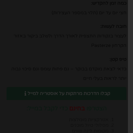
כמה זמן להקדיש:
חצי יום עד יום (תלוי במספר העצירות)
חובה לעשות:
לעצור בנקודות התצפית לאורך הדרך ולשלב ביקור באזור
הקרחון Pasterze
טיפ קטן:
כדאי לצאת מוקדם בבוקר – גם פחות עומס וגם סיכוי גבוה
יותר לראות בעלי חיים
קבלו הדרכות מרתקות על אוסטריה למייל
הצטרפו
בחינם
כדי לקבל במייל:
אטרקציות מומלצות
מסלולי טיול מוכנים
מקומות לינה שווים