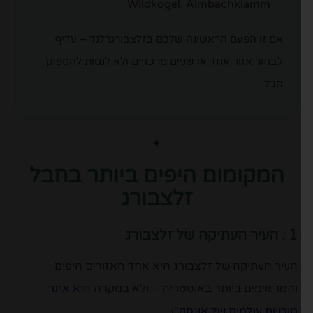
Wildkogel, Almbachklamm
אם זו הפעם הראשונה שלכם בזלצבורגרלנד – עדיף
לבחור אזור אחד או שניים מרכזיים ולא לנסות להספיק
הכל.
♦
המקומום היפים ביותר בחבל
זלצבורג
1 . העיר העתיקה של זלצבורג
העיר העתיקה של זלצבורג היא אחד האזורים היפים
והמרשימים ביותר באוסטריה – ולא במקרה
היא אתר
מורשת עולמית של אונסק"ו.