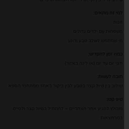
למי זה מתאים:
זוגות
משפחות עם ילדים גדולים
מי שמחפש לשלב טבע ורוגע
כמה זמן להקדיש:
חצי יום עד יום (או לינה באזור)
חובה לעשות:
שילוב בין טיול קצר בטבע לבין ביקור באחד ממתחמי הספא
טיפ קטן:
מומלץ להגיע אחר הצהריים – להתחיל בטיול קצר ולסיים
במרחצאות