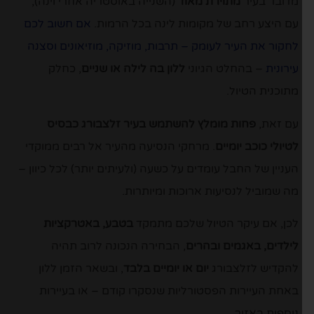
מדובר בעיר
מתוירת מאוד
(השנייה באוסטריה אחרי וינה),
עם היצע רחב של מקומות לינה בכל הרמות.
אם חשוב לכם
לחקור את העיר לעומק – תרבות, מוזיקה, מוזיאונים וסצנה
עירונית
– בהחלט הגיוני
ללון בה לילה או שניים
, כחלק
מתוכנית הטיול.
עם זאת,
פחות מומלץ להשתמש בעיר זלצבורג כבסיס
לטיולי כוכב יומיים
. מרחקי הנסיעה מהעיר אל רבים ממוקדי
העניין של החבל עומדים על כשעה (ולעיתים יותר) לכל כיוון –
מה שמוביל לנסיעות ארוכות ומיותרות.
לכן, אם עיקר הטיול שלכם מתמקד
בטבע, באטרקציות
לילדים, באגמים ובהרים
, הבחירה הנכונה לרוב תהיה
להקדיש לזלצבורג
יום או יומיים בלבד
, ובשאר הזמן ללון
באחת העיירות הפסטורליות שנסקרו קודם – או בעיירות
נוספות באזור.