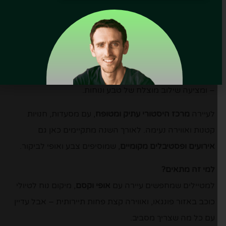
רדשטאט
(Radstadt)
רדשטאט היא עיירה מקסימה נוספת באזור פונגאו, במרחק
נסיעה קצר מהעיירות המבוקשות האחרות. היא שוכנת
בסביבה אלפינית עוצרת נשימה
– בין הרים, עמקים ואגמים
– ומציעה שילוב מוצלח של טבע ונוחות.
לעיירה
מרכז היסטורי עתיק ומטופח
, עם מסעדות, חנויות
קטנות ואווירה נעימה. לאורך השנה מתקיימים כאן גם
אירועים ופסטיבלים מקומיים
, שמוסיפים צבע ואופי לביקור.
למי זה מתאים?
למטיילים שמחפשים עיירה עם
אופי וקסם
, מיקום נוח לטיולי
כוכב באזור פונגאו, ואווירה קצת פחות תיירותית – אבל עדיין
עם כל מה שצריך מסביב.