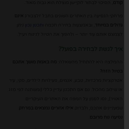
קודם
, הסיכוי לבחור לוקיישן מוצלח הוא גבוה מאוד.
מרחקי הנסיעה בין האתרים השונים בחבל זלצבורג
אינם
גדולים במיוחד
, ובאמצעות בחירה חכמה ו
תכנון נכון
ניתן
לצמצם אותם עוד יותר – ולהפוך את הטיול לנינוח ויעיל.
איך לגשת לבחירה בפועל?
ההמלצה היא להתחיל מהשאלה:
מה באמת מושך אתכם
בטיול הזה?
אטרקציות מרכזיות, טבע, אגמים, פעילויות לילדים, סקי, עיר
או שילוב מהכול. גם אם התכנון עדיין כללי (ומשתנה לפי מזג
האוויר), נסו לסמן על המפה את האתרים העיקריים
שמעניינים אתכם, ולבדוק
אילו אזורים נמצאים במרחק
נסיעה נוח מרובם
.