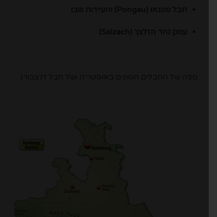
חבל פונגאו (Pongau) והעיירות שבו
עמק נהר הזלצך (Salzach)
מפה של החבלים השונים באוסטריה ושל חבל זלצבורג