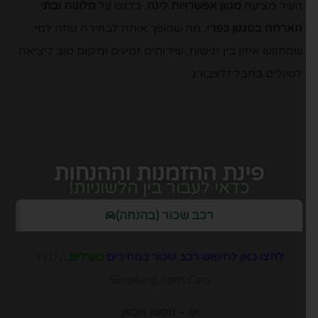
העיר מציעה
מגוון אפשרויות לינה
, בדגש על
מלונות ובתי
הארחה בסגנון כפרי
, מה שהופך אותה לבחירה נוחה למי
שמחפש איזון בין נגישות, שירותים זמינים ומיקום טוב ליציאה
לטיולים בחבל זלצבורג.
פינת ההזמנות וההנחות
כדאי לעבור בין הלשוניות!
רכב שכור (בהנחה)
לחצו כאן לחיפוש רכב שכור במחירים
מעולים
…
(דרך
Booking.com Cars)
או – חפשו מכאן: