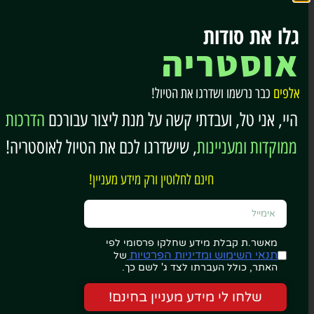
גלו את סודות
אוסטריה
אלפים
כבר נרשמו ושדרגו את הטיול!
היי, אני טל, ועבדתי קשה על מנת ליצור עבורכם
הדרכות
(Powered by DiscoverCars)
ממוקדות ומעניינות
, שישדרגו לכם את הטיול לאוסטריה!
חינם לחלוטין ורק מידע מעניין!
למי זה מתאים?
למטיילים שמעדיפים מקום עם תחושה “מסודרת” יותר
(חנויות, תחבורה, שירותים), אך בלי לוותר על קרבה לטבע
מאשר.ת קבלת מידע שחלקו פרסומי לפי
תנאי השימוש ומדיניות הפרטיות
של
ועל מיקום מרכזי באזור פונגאו.
האתר, כולל העברתו לצד ג' לשם כך.
לחצו כאן למגוון אפשרויות הלינה בסנט יוהן אים פונגאו…
שלחו לי מידע מעניין בחינם!