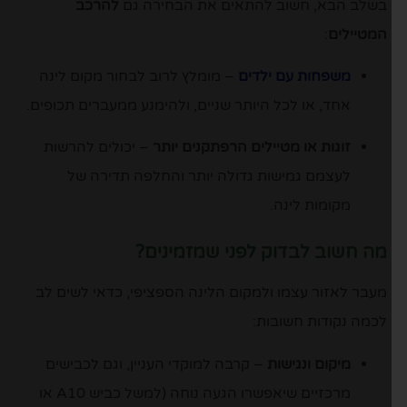
בשלב הבא, חשוב להתאים את הבחירה גם
להרכב
המטיילים
:
משפחות עם ילדים
– מומלץ לרוב לבחור מקום לינה
אחד, או לכל היותר שניים, ולהימנע ממעברים תכופים.
זוגות או מטיילים הרפתקנים יותר
– יכולים להרשות
לעצמם גמישות גדולה יותר והחלפה תדירה של
מקומות לינה.
מה חשוב לבדוק לפני שמזמינים?
מעבר לאזור עצמו ולמקום הלינה הספציפי, כדאי לשים לב
לכמה נקודות חשובות:
מיקום ונגישות
– קרבה למוקדי העניין, וגם לכבישים
מרכזיים שיאפשרו הגעה נוחה (למשל כביש A10 או