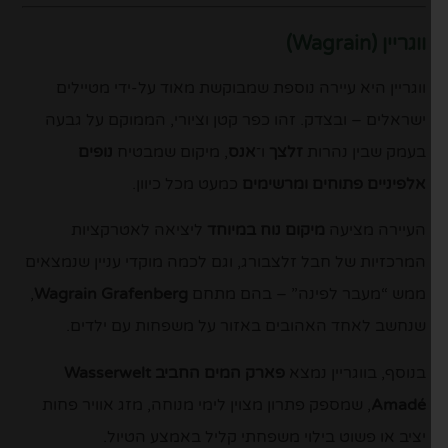
ווגריין
(Wagrain)
ווגריין היא עיירה נוספת שמבוקשת מאוד על-ידי מטיילים
ישראלים – ובצדק. זהו כפר קטן וציורי, הממוקם על גבעה
בעמק שבין נהרות
זלצך
ו־
אנס
, מיקום שמבטיח
נופים
אלפיניים פתוחים ומרשימים
כמעט מכל כיוון.
העיירה מציעה
מיקום נוח במיוחד
ליציאה לאטרקציות
המרכזיות של חבל זלצבורג, וגם לכמה מוקדי עניין שנמצאים
ממש “מעבר לפינה” – בהם מתחם
Wagrain Grafenberg
,
שנחשב לאחד האהובים באזור על משפחות עם ילדים.
בנוסף, בווגריין נמצא
פארק המים החביב
Wasserwelt
Amadé
, שמספק פתרון מצוין לימי מנוחה, מזג אוויר פחות
יציב או פשוט בילוי משפחתי קליל באמצע הטיול.