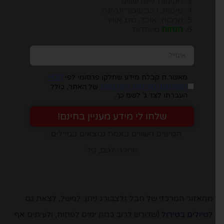
מקומות לינה שווים
טיסות, רכב שכור ונהיגה
תרבות, אוכל, מזג אוויר
הנחות
מיוחדות
יש להזין כתובת מייל, ומיד תבינו במה מדובר:
תנאי
מאשר.ת קבלת מידע שחלקו פרסומי לפי
השימוש ומדיניות הפרטיות
של האתר, כולל
העברתו לצד ג' לשם כך.
שלחו לי מידע מעניין בחינם!
הטיפים השווים באמת נמצאים במיילים…
מחכה לכם, טל
מהאזור המרכזי של חבל זלצבורג ניתן, למשל, לצאת גם
ל
טיולים ב
טירול
(שדורש לרוב כמה ימים לפחות, ולעיתים אף