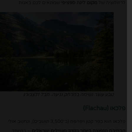
לרזולוציה של
מקום לינה ספציפי
שמתאים לכם באמת.
טבע עוצר נשימה במרחק נגיעה. חבל זלצבורג
פלכאו
(Flachau)
פלכאו הוא כפר קטן ויפהפה (כ־3,500 תושבים), ונחשב אולי
הבחירה הנפוצה ביותר בקרב מטיילים ישראלים
– במיוחד