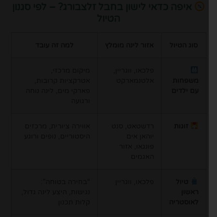
איפה כדאי לישון בחבל זלצבורג? – לפי סגנון
הטיול
סוג הטיול
אזור לינה מומלץ
למה זה עובד
פלכאו, ווגריין,
מיקום מרכזי,
משפחות
אלטנמארקט
אטרקציות קרובות,
עם ילדים
פארקי מים, לינה נוחה
ורגועה
זוגות
רדשטאט, סנט
אווירה ציורית, מרכזים
יוהאן אים
היסטוריים, נופים ורוגע
פונגאו, אזור
האגמים
טיול
פלכאו, ווגריין
“בחירה בטוחה”:
ראשון
נגישות, היצע לינה גדול,
לאוסטריה
קלות תכנון