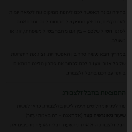
בחירה נכונה תאפשר לכם ליהנות ממיקום נוח ליציאה יומית
לאטרקציות, מהיצע מספק של מקומות לינה, ומהתאמה
לסגנון הטיול שלכם – בין אם מדובר בטיול משפחתי, זוגי או
משולב.
במדריך הבא נעשה סדר בין האפשרויות, נציג את היתרונות
של כל אזור, ונעזור לכם לבחור את פתרון הלינה המתאים
ביותר עבורכם בחבל זלצבורג.
התמצאות בחבל זלצבורג
עוד לפני שמחליטים איפה לישון בזלצבורג, כדאי לעשות
שיעור גיאוגרפיה קצר
(אל דאגה – זה באמת יעזור).
חבל זלצבורג הוא אחד מתשעת חבלי הארץ המרכיבים את