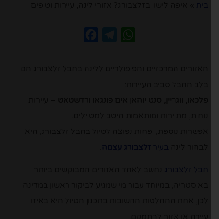
בית
»
איפה לישון בזלצבורג? אזורי לינה, עיירות וטיפים
Facebook
Telegram
WhatsApp
האזורים המרכזיים והפופולריים ללינה בחבל זלצבורג הם
בלב החבל סביב העיירות:
פלכאו, ווגריין, סנט יוהאן אים פונגאו ורדשטאט
– עיירות
נוחות, מתוירות ומותאמות היטב למטיילים.
אפשרות נוספת, ופחות נפוצה לטיול בחבל זלצבורג, היא
לבחור לינה
בעיר
זלצבורג עצמה
.
חבל זלצבורג
נחשב לאחד האזורים המבוקשים ביותר
באוסטריה, במיוחד עבור מי שמגיע לביקור ראשון במדינה.
לכן, אחת ההחלטות החשובות בתכנון הטיול היא באיזו
עיירה או אזור להתמקם.