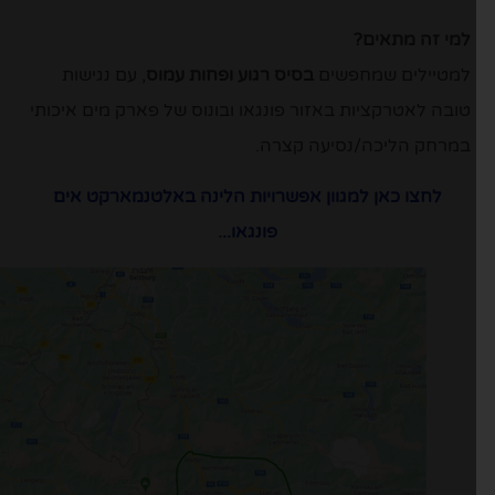
למי זה מתאים?
למטיילים שמחפשים
בסיס רגוע ופחות עמוס
, עם נגישות
טובה לאטרקציות באזור פונגאו ובונוס של פארק מים איכותי
במרחק הליכה/נסיעה קצרה.
לחצו כאן למגוון אפשרויות הלינה באלטנמארקט אים
פונגאו..
.