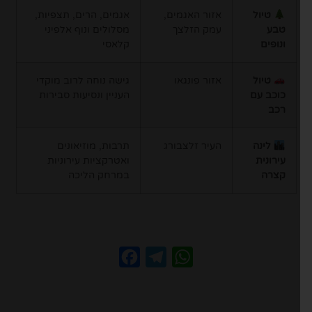
טיול
אזור האגמים,
אגמים, הרים, תצפיות,
טבע
עמק הזלצך
מסלולים ונוף אלפיני
ונופים
קלאסי
טיול
אזור פונגאו
גישה נוחה לרוב מוקדי
כוכב עם
העניין ונסיעות סבירות
רכב
לינה
העיר זלצבורג
תרבות, מוזיאונים
עירונית
ואטרקציות עירוניות
קצרה
במרחק הליכה
Facebook
Telegram
WhatsApp