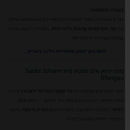
בשורה התחתונה:
ווגריין מתאימה מאוד למשפחות ולמטיילים שמחפשים שילוב
של
נוף, אטרקציות קרובות ולינה נוחה
, באווירה רגועה ופחות
עמוסה מעיירות גדולות יותר.
לחצו כאן למגוון אפשרויות הלינה בווגריין…
סנט יוהאן אים פונגאו
(Sankt Johann im
Pongau)
סנט יוהאן אים פונגאו היא
עיר קטנה במדינת זלצבורג
ובירת
מחוז פונגאו, הממוקמת בעמק נהר הזלצך – ממש
בלב
האזור
. למרות היותה עיר, האווירה כאן
כפרית ורגועה
, והנוף
האלפיני מלווה כמעט כל פינה.