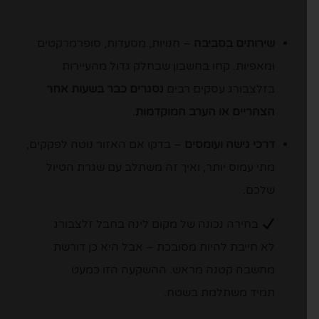
שירותים בסביבה
– חנויות, מסעדות, סופרמרקטים
ומאפיות. קחו בחשבון שבחלק גדול מהעיירות
בזלצבורג עסקים רבים
נסגרים כבר בשעות אחר
הצהריים או הערב המוקדמות
.
דרכי גישה ועומסים
– בדקו אם האזור נוטה לפקקים,
מתי עמוס יותר, ואיך זה משתלב עם שגרת הטיול
שלכם.
בחירה נכונה של מקום לינה בחבל זלצבורג
לא חייבת להיות מסובכת – אבל היא כן דורשת
מחשבה קטנה מראש. ההשקעה הזו כמעט
תמיד משתלמת בשטח.