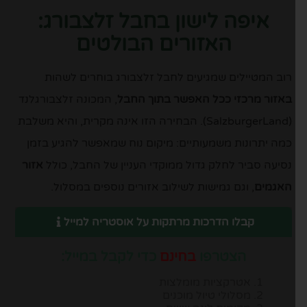
איפה לישון בחבל זלצבורג:
האזורים הבולטים
רוב המטיילים שמגיעים לחבל זלצבורג בוחרים לשהות
באזור מרכזי ככל האפשר בתוך החבל
, המכונה
זלצבורגלנד
(SalzburgerLand). הבחירה הזו אינה מקרית, והיא משלבת
כמה יתרונות משמעותיים: מיקום נוח שמאפשר להגיע בזמן
נסיעה סביר לחלק גדול ממוקדי העניין של החבל, כולל
אזור
האגמים
, וגם גמישות לשילוב אזורים נוספים במסלול.
קבלו הדרכות מרתקות על אוסטריה למייל
הצטרפו
בחינם
כדי לקבל במייל:
אטרקציות מומלצות
מסלולי טיול מוכנים