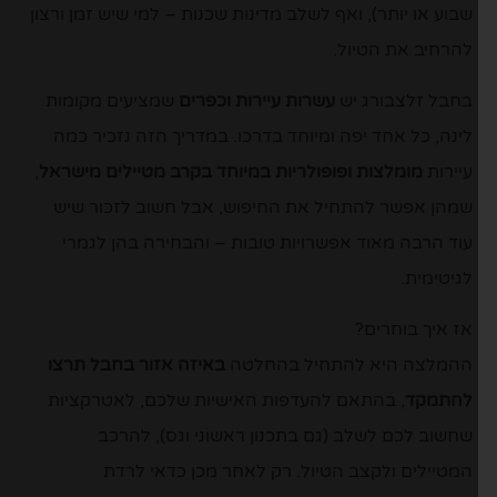
שבוע או יותר), ואף לשלב מדינות שכנות – למי שיש זמן ורצון
להרחיב את הטיול.
בחבל זלצבורג יש
עשרות עיירות וכפרים
שמציעים מקומות
לינה, כל אחד יפה ומיוחד בדרכו. במדריך הזה נזכיר כמה
עיירות
מומלצות ופופולריות במיוחד בקרב מטיילים מישראל
,
שמהן אפשר להתחיל את החיפוש, אבל חשוב לזכור שיש
עוד הרבה מאוד אפשרויות טובות – והבחירה בהן לגמרי
לגיטימית.
אז איך בוחרים?
ההמלצה היא להתחיל בהחלטה
באיזה אזור בחבל תרצו
להתמקד
, בהתאם להעדפות האישיות שלכם, לאטרקציות
שחשוב לכם לשלב (גם בתכנון ראשוני וגס), להרכב
המטיילים ולקצב הטיול. רק לאחר מכן כדאי לרדת