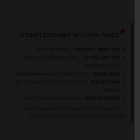
בקיצור: איפה כדאי לישון בחבל זלצבורג?
טיול ראשון / משפחות
– פלכאו או ווגריין
טיול כוכב עם רכב
– אזור פונגאו (פלכאו, סנט
יוהאן, רדשטאט)
נופים ואגמים
– אזור האגמים (Salzkammergut)
אווירה עירונית
– העיר זלצבורג (ללילה–שניים, לא
כבסיס)
רוגע ופחות עומס
– אלטנמארקט ועמק הזלצך
בהמשך המדריך תמצאו הסבר מפורט על כל אזור,
למי הוא מתאים ומה חשוב לבדוק לפני שמזמינים.