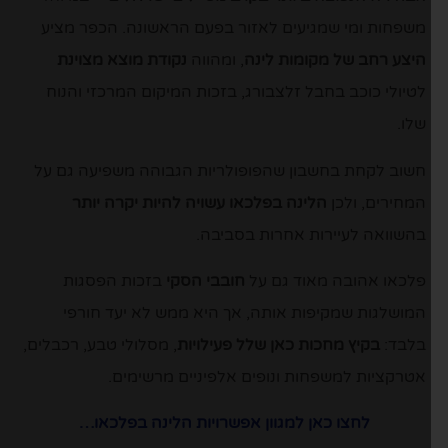
משפחות ומי שמגיעים לאזור בפעם הראשונה. הכפר מציע
היצע רחב של מקומות לינה
, ומהווה
נקודת מוצא מצוינת
לטיולי כוכב בחבל זלצבורג, בזכות המיקום המרכזי והנוח
שלו.
חשוב לקחת בחשבון שהפופולריות הגבוהה משפיעה גם על
המחירים, ולכן
הלינה בפלכאו עשויה להיות יקרה יותר
בהשוואה לעיירות אחרות בסביבה.
פלכאו אהובה מאוד גם על
חובבי הסקי
בזכות הפסגות
המושלגות שמקיפות אותה, אך היא ממש לא יעד חורפי
בלבד:
בקיץ מחכות כאן שלל פעילויות
, מסלולי טבע, רכבלים,
אטרקציות למשפחות ונופים אלפיניים מרשימים.
לחצו כאן למגוון אפשרויות הלינה בפלכאו…