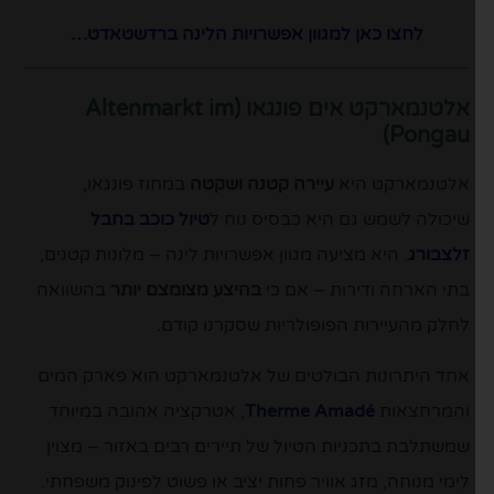
לחצו כאן למגוון אפשרויות הלינה ברדשטאדט…
אלטנמארקט אים פונגאו
(Altenmarkt im
Pongau)
אלטנמארקט היא
עיירה קטנה ושקטה
במחוז פונגאו,
שיכולה לשמש גם היא כבסיס נוח ל
טיול כוכב בחבל
זלצבורג
. היא מציעה מגוון אפשרויות לינה – מלונות קטנים,
בתי הארחה ודירות – אם כי
בהיצע מצומצם יותר
בהשוואה
לחלק מהעיירות הפופולריות שסקרנו קודם.
אחד היתרונות הבולטים של אלטנמארקט הוא פארק המים
והמרחצאות
Therme Amadé
, אטרקציה אהובה במיוחד
שמשתלבת בתכניות הטיול של תיירים רבים באזור – מצוין
לימי מנוחה, מזג אוויר פחות יציב או פשוט לפינוק משפחתי.