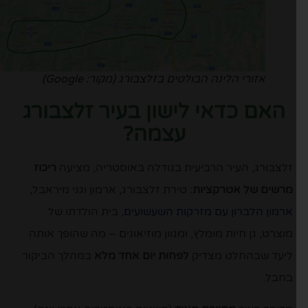
אזורי הלינה הבולטים בזלצבורג (מקור: Google)
האם כדאי לישון בעיר זלצבורג
עצמה?
זלצבורג, העיר הרביעית בגודלה באוסטריה, מציעה
ריכוז
מרשים של אטרקציות
: טירת זלצבורג, ארמון וגני מיראבל,
ארמון הלברון עם מזרקות השעשועים
, בית הולדתו של
מוצרט, גן חיות מומלץ, ומגוון מוזיאונים – מה שהופך אותה
ליעד שבהחלט מצדיק
לפחות יום אחד מלא
במהלך הביקור
בחבל.