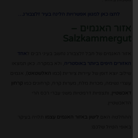
לחצו כאן למגוון אפשרויות הלינה בעיר זלצבורג…
אזור האגמים –
Salzkammergut
אזור האגמים של חבל זלצבורג נחשב בעיני רבים ל
אחד
האזורים היפים ביותר באוסטריה
, ולא במקרה. כאן תמצאו
שילוב יוצא דופן של עיירות ציוריות (כמו
האלשטאט
), אגמים
עוצרי נשימה, מכרות מלח, מערות קרח, קרחונים כמו
קרחון
דאכשטיין
, ותצפיות דרמטיות משני עברי רכס הרי
הדאכשטיין.
ההחלטה האם
לישון באזור האגמים עצמו
תלויה בעיקר
באופי הטיול שלכם: