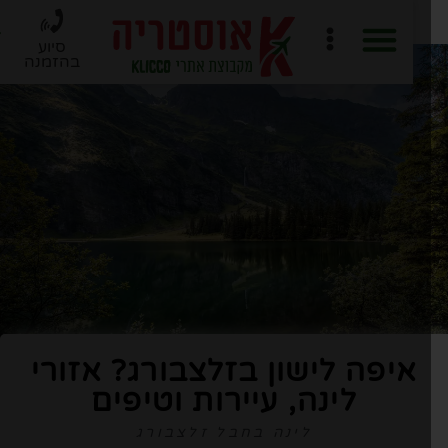
סיוע
בהזמנה
חוברת PDF לתכנון מסלול
ארגון טיול ב-6 שלבים
איפה לישון בזלצבורג? אזורי
לינה, עיירות וטיפים
לינה בחבל זלצבורג