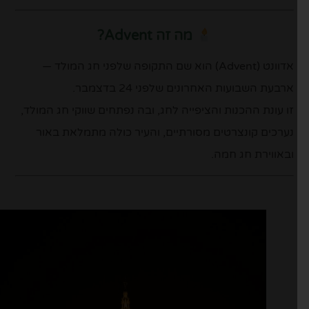
מה זה Advent?
אדוונט (Advent) הוא שם התקופה שלפני חג המולד —
ארבעת השבועות האחרונים שלפני 24 בדצמבר.
זו עונת ההכנות והציפייה לחג, ובה נפתחים שווקי חג המולד,
נערכים קונצרטים מסורתיים, והעיר כולה מתמלאת באור
ובאווירת חג חמה.