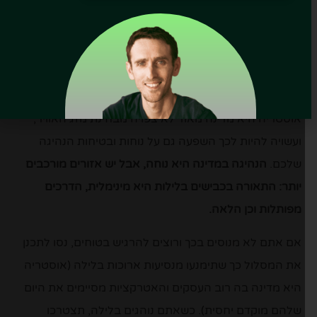
שימושית).
ציוד ואביזרים נלווים
חשוב להתכונן לתנאי הנסיעה
אוסטריה היא מדינה מאוד לא צפויה מבחינת מזג האוויר,
ועשויה להיות לכך השפעה גם על נוחות ובטיחות הנהיגה
שלכם.
הנהיגה במדינה היא נוחה, אבל יש אזורים מורכבים
יותר: התאורה בכבישים בלילות היא מינימלית, הדרכים
מפותלות וכן הלאה.
אם אתם לא מנוסים בכך ורוצים להרגיש בטוחים, נסו לתכנן
את המסלול כך שתימנעו מנסיעות ארוכות בלילה (אוסטריה
היא מדינה בה רוב העסקים והאטרקציות מסיימים את היום
שלהם מוקדם יחסית). כשאתם נוהגים בלילה, תצטרכו