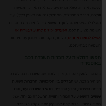
לעשות את זה. כשאתם יודעים כבר את תאריכי הנסיעה
שלכם, הרכב המטיילים, המסלול (גם אם באופן כללי) ועוד,
תוכלו להכניס אותם לתוך ההשוואה – ולראות מה החברות
השונות מציעות לכם.
הפערים יכולים להגיע לעשרות או
אפילו למאות אחוזים
, כלומר, מקסימום חיסכון עם מינימום
השקעה מבחינתכם.
חפשו המלצות על חברות השכרת רכב
באוסטריה
בהמשך לסעיף הקודם, צריך לזכור שבהשכרת רכב לא רק
המחיר מדבר.
יש הבדלים בין הסוכנויות והחברות השונות
ברמת השירות, היצע הרכבים, תנאי ההשכרה ועוד, והם
עשויים להשפיע על המחיר וחוויית ההשכרה גם יחד
. יכול
מאוד להיות שכדאי לכם להשקיע יותר ולקבל כלי רכב