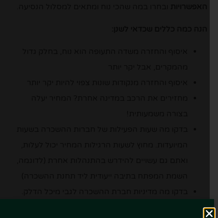
האפשרויות
ובחרו במה שהכי נוח ומתאים למסלול הנסיעה.
הנה כמה כללים שכדאי לשנן:
איסוף והחזרה משדה התעופה הוא נוח, בחלק גדול
מהמקרים, אבל יקר יותר
איסוף והחזרה מנקודות שונות צפוי להיות יקר יותר
מחזירים את הרכב במדינה אחרת? המחיר יעלה
בצורה משמעותית!
בדקו מה שעות הפעילות של חברות ההשכרה בשעות
המיועדות. מחוץ לשעות הרגילות המחיר יכול לעלות,
ואתם גם עשויים להידרש בהתנהלות אחרת (לדוגמה,
השמת המפתח בתיבה ייעודית ליד תחנת ההשכרה)
בדקו מה מדיניות חברת ההשכרה לגבי מיכל הדלק.
בדרך כלל תידרשו להחזיר אותו מלא, ולכן יש לוודא