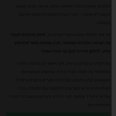
חדשים, שעות החזרה ואיסוף נוחות, שירות סביב השעון,
וחשוב לא פחות – חברה שלא תנסה להיתפס אליכם
בקטנות.
אז איך יודעים? פשוט מאוד! קודם כל,
אתם מוזמנים לעבור
על רשימת החברות שבאתר, שהן אמינות מאוד מהניסיון
שלנו, לחלקן סידרנו לכם גם הנחה שווה!
נסו לקרוא ביקורות ברשת, אם אפשר גם ברמת הסניף
הספציפי של אותה חברה (נניח: Europcar Vienna
Airport). קחו בחשבון שבהרבה מקרים כותבים ביקורת
כשלא מרוצים או כשרוצים להתנצח עם החברה, ככה
שכדאי להוריד ציפיות לגבי הדירוג והביקורות שסביר להניח
שתמצאו שם.