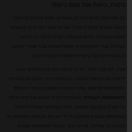
ביטוח, ביטוח ועוד פעם ביטוח
גם אם אתם נהגים זהירים ובטוחים, אתם עלולים להיתקל
במצב שדורש מכם להפעיל את הביטוח: נזק לרכב בעקבות
תאונה (שיכולה להיות עצמית), תקלה ברכב וכן הלאה.
העלויות עבור התיקונים הן אסטרונומיות עבור שוכרי הרכב,
ככה שרכישה של ביטוח מתאים היא בגדר חובה.
אבל, וזה אבל גדול, לא כל ביטוח הוא אכן מתאים. חשוב
לראות מה הביטוח מכסה, הן ברמת רכיבי הנזק והן מבחינת
התרחישים למימוש. אולי הסוגיה החשובה ביותר היא
דמי
ההשתתפות העצמית
, שעלולים להגיע לסכום של כמה אלפי
יורו אפילו בתביעה פשוטה. בחרו בפוליסה שכוללת החזר
השתתפות עצמית (מוצעת על ידי חברות הביטוח הפרטיות או
חברות צד שלישי), או הכי טוב: ביטול השתתפות עצמית