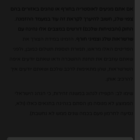
אם אתם מגיעים לאוסטריה בחורף או נוהגים באזורים בהם
צפוי שלג, חשוב להיערך לקראת זה עוד במעמד ההזמנה.
החוק (והבטיחות שלכם) דורשים במצבים אלו נהיגה עם
שרשראות שלג וצמיגי חורף.
הזמינו במידת הצורך את
הפריטים האלו מראש, תמורת תוספת תשלום כמובן, ולפני
שאתם עוזבים את תחנת ההשכרה ודאו שאתם יודעים איפה
השרשראות, שהן מתאימות לרכב שלכם ושאתם יודעים איך
להרכיב אותן.
שימו לב: הקפידו לנהוג במשנה זהירות, כי הנהג הישראלי
הממוצע לא מנוסה מן הסתם בנהיגה בתנאים כאלו (ולא,
נסיעה לחרמון פעם בכמה שנים ממש לא נחשבת).