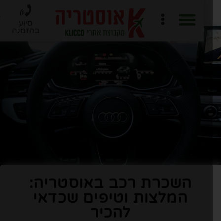
סיוע
בהזמנה
חוברת PDF לתכנון מסלול
ארגון טיול ב-6 שלבים
השכרת רכב באוסטריה:
המלצות וטיפים שכדאי
להכיר