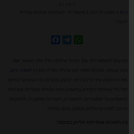
כתבות
בית
»
השכרת רכב באוסטריה: המלצות וטיפים שכדאי
להכיר
Facebook
Telegram
WhatsApp
מגיעים לאוסטריה? אם הטיול שלכם כולל יותר מאשר את
וינה עצמה, מומלץ מאוד (יש שיגידו אפילו חובה)
לשכור רכב
.
את ההזמנה של הרכב רצוי לבצע מוקדם ככל שאתם יכולים,
תוך כדי שאתם לוקחים בחשבון כמה נקודות עיקריות שיכולות
להשפיע על אפשרויות ההשכרה, השירות שתקבלו, התאמת
הרכב לצרכים שלכם וכמובן שגם המחיר.
בין הסוגיות שנתייחס אליהן במאמר: