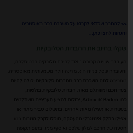
>> להסבר שכדאי לקרוא על השכרת רכב באוסטריה
והנחות לחצו כאן…
שקלו בחיוב את החברות הסלובקיות
העובדה שווינה קרובה מאוד לבירת סלובקיה ברטיסלבה,
והעובדה שסלובקיה היא מדינה זולה משמעותית מאוסטריה,
מסבירה
למה השכרת רכב מחברות סלובקיות יכולה להיות
צעד חכם ומשתלם מאוד. חברות סלובקיות בולטות,
כמו Barkro או Arbrix, יכולות להציע תעריפים משתלמים
בעשרות או אפילו מאות אחוזים.
בתשלום סביר מאוד או
אפילו כחלק אינטגרלי מהעסקה, תוכלו לקבל הטבות
כמו
הסעה של הרכב למלון שלכם ואיסוף ממנו בתום תקופת