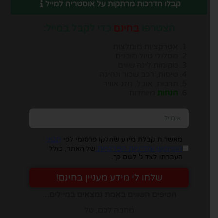
קבלו הדרכות מרתקות על אוסטריה למייל
הצטרפו
בחינם
כדי לקבל במייל:
אטרקציות מומלצות
מסלולי טיול מוכנים
מקומות לינה שווים
טיסות, רכב שכור ונהיגה
תרבות, אוכל, מזג אוויר
הנחות
מיוחדות
יש להזין כתובת מייל, ומיד תבינו במה מדובר:
תנאי
מאשר.ת קבלת מידע שחלקו פרסומי לפי
השימוש ומדיניות הפרטיות
של האתר, כולל
העברתו לצד ג' לשם כך.
שלחו לי מידע מעניין בחינם!
הטיפים השווים באמת נמצאים במיילים…
מחכה לכם, טל