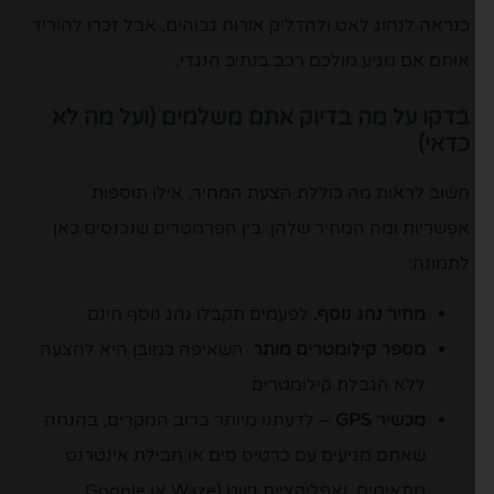
כנראה לנהוג לאט ולהדליק אורות גבוהים, אבל זכרו להוריד
אותם אם מגיע מולכם רכב בנתיב הנגדי.
בדקו על מה בדיוק אתם משלמים (ועל מה לא
כדאי)
חשוב לראות מה כוללת הצעת המחיר, אילו תוספות
אפשריות ומה המחיר שלהן. בין הפרמטרים שנכנסים כאן
לתמונה:
מחיר נהג נוסף.
לפעמים תקבלו נהג נוסף חינם
מספר קילומטרים מותר
. השאיפה כמובן היא להצעה
ללא הגבלת קילומטרים
מכשיר GPS
– לדעתנו מיותר ברוב המקרים, בהנחה
שאתם מגיעים עם כרטיס סים או חבילת אינטרנט
מתאימים, ואפליקציית ניווט (Waze או Google