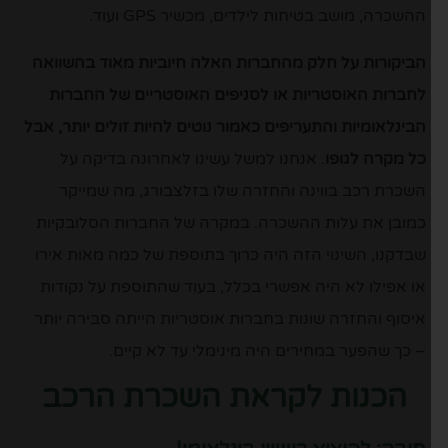
ההשכרה, מושב בטיחות לילדים, מכשיר GPS ועוד.
הביקורות על חלק מהחברות האלה חיוביות מאוד בהשוואה
לחברות האוסטריות או לסניפים האוסטריים של החברות
הבינלאומיות והתעריפים כאמור נוטים להיות זולים יותר, אבל
כל מקרה לגופו
. אנחנו למשל עשינו לאחרונה בדיקה על
השכרת רכב בווינה והחזרה שלו בזלצבורג, מה שמייקר
כמובן את עלות ההשכרה. במקרה של החברות הסלובקיות
שבדקנו, השינוי הזה היה כרוך בתוספת של כמה מאות אירו
או אפילו לא היה אפשרי בכלל, בעוד שהתוספת על נקודות
איסוף והחזרה שונות בחברות אוסטריות הייתה סבירה יותר
– כך שהפער במחירים היה מינימלי עד לא קיים.
הכנות לקראת השכרת הרכב