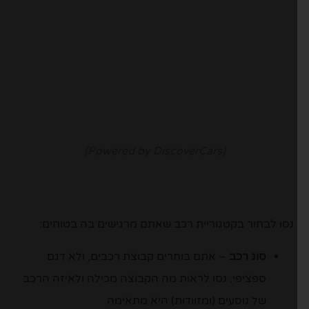
(Powered by DiscoverCars)
נסו לבחור בקטגוריית רכב שאתם מרגישים בה בטוחים:
סוג רכב
– אתם בוחרים קבוצת רכבים, ולא דגם
ספציפי. נסו לראות מה הקבוצה מכילה ולאיזה הרכב
של נוסעים (ומזוודות) היא מתאימה