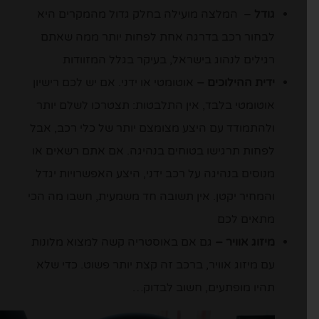
גודל
– המלצה מועילה בחלק גדול מהמקרים היא
לבחור רכב בדרגה אחת לפחות יותר ממה שאתם
רגילים לנהוג בישראל, בעיקר בגלל המזוודות
ידית ההילוכים –
אוטומטי או ידני. אם יש לכם רישיון
אוטומטי בלבד, אין התלבטות: תצטרכו לשלם יותר
ולהתמודד עם היצע מצומצם יותר של כלי רכב, אבל
לפחות תרגישו בטוחים בנהיגה. אם אתם רשאים או
מנוסים בנהיגה על רכב ידני, היצע האפשרויות יגדל
והמחיר יקטן. אין תשובה חד משמעית, חשבו מה הכי
מתאים לכם
מיזוג אוויר –
גם אם באוסטריה קשה למצוא מלונות
עם מיזוג אוויר, ברכב זה קצת יותר פשוט. כדי שלא
תהיו מופתעים, חשוב לבדוק…