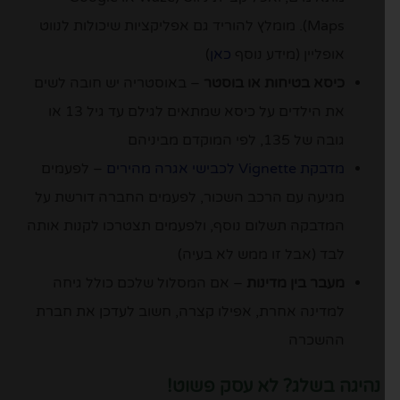
Maps). מומלץ להוריד גם אפליקציות שיכולות לנווט
אופליין (מידע נוסף
כאן
)
כיסא בטיחות או בוסטר
– באוסטריה יש חובה לשים
את הילדים על כיסא שמתאים לגילם עד גיל 13 או
גובה של 135, לפי המוקדם מביניהם
מדבקת Vignette לכבישי אגרה מהירים
– לפעמים
מגיעה עם הרכב השכור, לפעמים החברה דורשת על
המדבקה תשלום נוסף, ולפעמים תצטרכו לקנות אותה
לבד (אבל זו ממש לא בעיה)
מעבר בין מדינות
– אם המסלול שלכם כולל גיחה
למדינה אחרת, אפילו קצרה, חשוב לעדכן את חברת
ההשכרה
נהיגה בשלג? לא עסק פשוט!