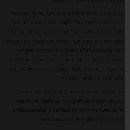
חובה: להוציא רישיון בינלאומי!
כל כך הרבה ישראלים נופלים בזה, וחבל. הרישיון הישראלי
הרגיל יכול להתקבל אצל חלקות מחברות ההשכרה, ככה
שיכול להיות ש"יהיה בסדר". אבל נהיגה עם הרישיון הישראלי
בלבד היא סיכון עצום, שכדאי מאוד שלא תיקחו. נתקלנו בלא
מעט ישראלים שחברת ההשכרה סירבה לתת להם רכב
שהזמינו כי הגיעו רק עם רישיון הפלסטיק, שהתקשו להפעיל
את הביטוח, או אפילו שעמדו במצב לא נעים כששוטר תנועה
סירב לקבל את הרישיון הישראלי.
אל תהססו לגשת כמה חודשים או שבועות לפני לתחנה
מורשית ו
להוציא את רישיון הנייר הבינלאומי, שיהיה צמוד
לרישיון הישראלי הרגיל. זה מאוד מהיר, עולה כמה שקלים
בודדים, ויכול לחסוך לכם הרבה מאוד צרות.