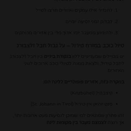
להגדיר אילו עמקים ואזורים תרצו לטייל
לבדוק זמני נסיעה יומיים
ולהימנע ממעבר יומי ארוך מדי בין אזורים מרוחקים
טיול כוכב במזרח טירול – על גבול חבל זלצבורג
יש מטיילים שמעדיפים ללון
בנקודת ביניים
בין חבל זלצבורג
לחבל טירול, ולצאת ממנה לטיולי כוכב ארוכים לשני
האזורים.
במקרה כזה, אזורים פופולריים ללינה הם:
קיצבהיל (
Kitzbühel
)
סנט יוהאן אין טירול (
St. Johann in Tirol
)
זהו פתרון שמתאים למי שמוכן לנסיעות מעט ארוכות יותר,
אך רוצה
לצמצם מעבר בין מקומות לינה
.