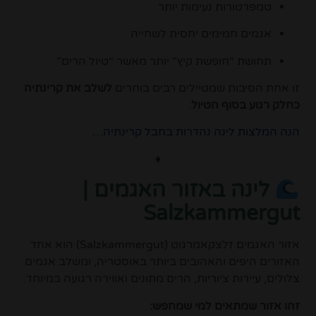
טמפרטורות נעימות יותר
אגמים חמימים יחסית לשחייה
תחושת “חופשת קיץ” יותר מאשר “טיול הרים”
זו אחת הסיבות שמטיילים רבים בוחרים
לשלב את קרינתיה
כחלק רגוע בסוף הטיול
.
הנה המלצות לינה נהדרות בחבל קרינתיה…
♦
לינה באזור האגמים |
Salzkammergut
אזור האגמים זלצקאמרגוט (
Salzkammergut
) הוא אחד
האזורים היפים והאהובים ביותר באוסטריה, ומשלב אגמים
צלולים, עיירות ציוריות, הרים מתונים ואווירה רגועה במיוחד.
זהו אזור שמתאים למי שמחפש: