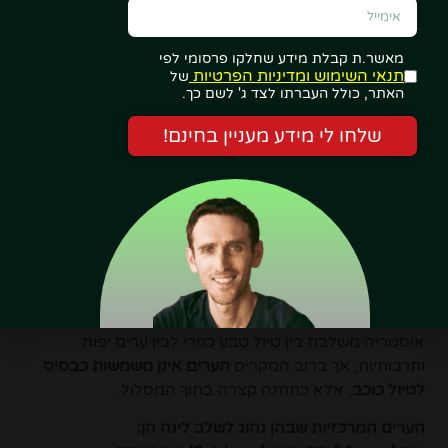
סנט גילגן (St. Gilgen) – מיקום נוח ויפה
באד אישל (Bad Ischl) – עיר ספא נעימה ונגישה
מאשר.ת קבלת מידע שחלקו פרסומי לפי
תנאי השימוש ומדיניות הפרטיות
של
האתר, כולל העברתו לצד ג' לשם כך.
האזור מתאים במיוחד:
לתחילת הטיול
שלחו לי מידע מעניין בחינם!
לאמצע רגוע בין אזורים הרריים
או לסיום נינוח של הטיול
הנה כמה המלצות לינה נהדרות באזור האגמים…
לינה בערים באוסטריה |
מה חשוב לדעת?
אוסטריה משלבת בין טיול טבע כפרי לבין ערים יפות
ותרבותיות, אך ברוב המקרים
הערים אינן משמשות כבסיס
לטיול כוכב
, אלא כתחנה קצרה בתוך המסלול.
הערים המרכזיות שבהן נהוג לשלב לינה הן: