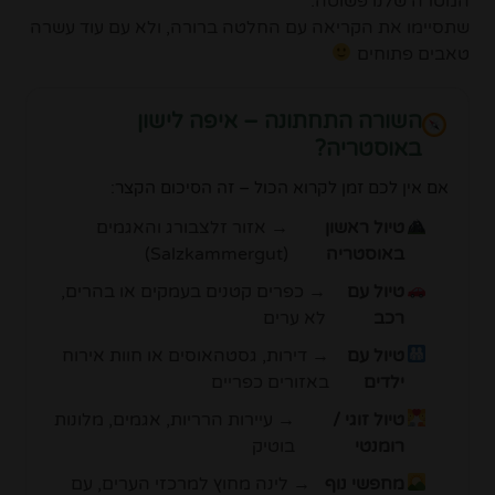
המטרה שלנו פשוטה:
שתסיימו את הקריאה עם החלטה ברורה, ולא עם עוד עשרה
טאבים פתוחים
השורה התחתונה – איפה לישון
באוסטריה?
אם אין לכם זמן לקרוא הכול – זה הסיכום הקצר:
טיול ראשון
→ אזור זלצבורג והאגמים
באוסטריה
(Salzkammergut)
טיול עם
→ כפרים קטנים בעמקים או בהרים,
רכב
לא ערים
טיול עם
→ דירות, גסטהאוסים או חוות אירוח
ילדים
באזורים כפריים
טיול זוגי /
→ עיירות הרריות, אגמים, מלונות
רומנטי
בוטיק
מחפשי נוף
→ לינה מחוץ למרכזי הערים, עם