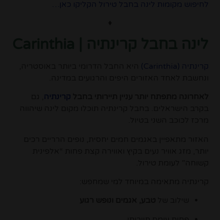
לחיפוש מקומות לינה בחבל טירול הקליקו כאן…
♦
לינה בחבל קרינתיה |
Carinthia
קרינתיה (
Carinthia
)
היא החבל הדרומי ביותר באוסטריה,
ונחשבת לאחד האזורים היפים והרגועים במדינה.
לאחרונה מתפתח יותר עניין תיירותי בחבל
קרינתיה
, גם
בקרב הישראלים. בחבל קרינתיה תוכלו מקום לינה שיהווה
מרכז לכוכב השני בטיול.
האזור מתאפיין באגמים חמים יחסית, נופים הרריים רכים
יותר, מזג אוויר נעים בקיץ ואווירה קצת פחות “אלפינית
קשוחה” לעומת טירול.
קרינתיה מתאימה במיוחד למי שמחפש:
שילוב של
טבע, אגמים ונופש רגוע
פחות עומס תיירותי