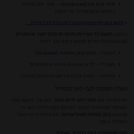
אזור אגם אכן (Achensee)
– אזור יפה במיוחד,
בחלקו הצפון־מזרחי של החבל
>
לחצו כאן לחיפוש והזמנת לינה בכל חבל טירול
…
בנוסף,
כמעט כל העיירות והכפרים סביב העיר אינסברוק
(
Innsbruck
) יכולים לשמש בסיס טוב ללינה:
דרומה –
לכיוון עמק שטובאי (Stubaital)
מערבה – לכיוון Axams והכפרים הסמוכים
מזרחה – לאורך כבישים ראשיים ונוחים לנסיעה
הערה חשובה לגבי לינה בטירול
חבל טירול הוא
אזור רחב ידיים מאוד
, ולכן אין “מיקום אחד
מושלם” שמתאים לכולם. המיקום הנכון ללינה הוא זה
שנמצא
בלב מסלול הטיול שלכם
, ולא בהכרח ליד העיר
הגדולה ביותר.
לפני שמזמינים לינה בטירול, מומלץ: