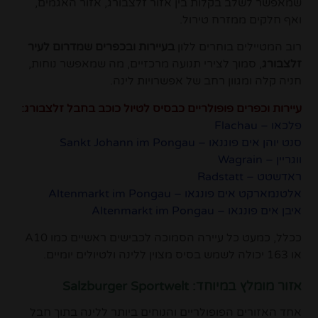
שמאפשר לשלב בקלות בין אזור זלצבורג, אזור האגמים,
ואף חלקים ממזרח טירול.
רוב המטיילים בוחרים ללון
בעיירות ובכפרים שמדרום לעיר
זלצבורג
, סמוך לצירי תנועה מרכזיים, מה שמאפשר נוחות,
חניה קלה ומגוון רחב של אפשרויות לינה.
עיירות וכפרים פופולריים כבסיס לטיול כוכב בחבל זלצבורג:
פלכאו – Flachau
סנט יוהן אים פוגנאו – Sankt Johann im Pongau
ווגריין – Wagrain
ראדשטט – Radstatt
אלטנמארקט אים פונגאו – Altenmarkt im Pongau
איבן אים פונגאו – Altenmarkt im Pongau
ככלל, כמעט כל עיירה הסמוכה לכבישים ראשיים כמו A10
או 163 יכולה לשמש בסיס מצוין ללינה ולטיולים יומיים.
אזור מומלץ במיוחד: Salzburger Sportwelt
אחד האזורים הפופולריים והנוחים ביותר ללינה בתוך חבל