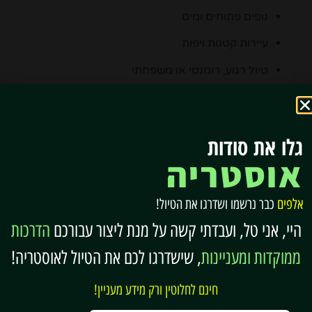
נופים פתוחים ומים
עיירות קטנות ויפות
טיול רגוע, רומנטי או משפחתי
פחות נסיעות ארוכות ויותר “להיות במקום”
איפה כדאי לישון באזור האגמים?
גלו את סודות
רוב המטיילים בוחרים ללון
בעיירות קטנות סביב האגמים
,
אוסטריה
ולא בעיר גדולה אחת.
עיירות ואזורים פופולריים ללינה:
אלפים
כבר נרשמו ושדרגו את הטיול!
היי, אני טל, ועבדתי קשה על מנת ליצור עבורכם
הדרכות
האלשטאט (Hallstatt)
– יפה מאוד, אך מתוירת ויקרה
ממוקדות ומעניינות
, שישדרגו לכם את הטיול לאוסטריה!
אוברטרון (Obertraun) – אלטרנטיבה שקטה יותר
להאלשטאט
חינם לחלוטין ורק מידע מעניין!
סנט וולפגנג (St. Wolfgang)
– קלאסית וציורית