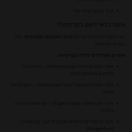
טיול בקצב איטי יותר
איפה כדאי לישון בקרינתיה?
רוב המטיילים בוחרים ללון
סביב האגמים המרכזיים
, ולא
בערים הגדולות.
אזורים פופולריים ללינה בקרינתיה:
אזור אגם וורתרזה (Wörthersee) – מהאגמים
הידועים והנוחים ביותר
אזור אגם מילשטטר (Millstätter See) – רגוע ופחות
מתויר
אזור אגם פאקר (Faaker See) – נוף פתוח ואווירה
כפרית
אזורים כפריים דרומית ומערבית לעיר קלגנפורט
)
Klagenfurt
(