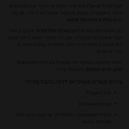
חבל טירול (
Tyrol
)
הוא אחד האזורים ההרריים והמרשימים
ביותר באוסטריה, ומציע אינספור אפשרויות לינה – אך גם
דורש
בחירה נכונה של מיקום
.
רוב המטיילים בוחרים ללון
במרכז חבל טירול
, בעיקר באזור
העיר אינסברוק
וסביבתה, שכן זהו האזור הנגיש ביותר וממנו
ניתן לצאת בקלות לטיולי כוכב לאתרים, עמקים ואזורים
הרריים שונים.
האזור מתאים במיוחד למי שמטייל עם רכב ומתכנן
טיול
טבע, הרים ועמקים
, ולא טיול עירוני.
עיירות וכפרים פופולריים ללינה בחבל טירול:
פוגן (Fügen)
שוואץ (Schwaz)
סיפלד (Seefeld) – פופולרית, אך מעט פחות נוחה
מבחינת נגישות