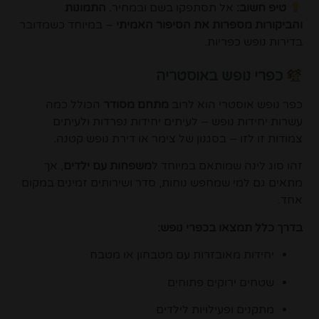
טיפ חשוב:
אל תסתפקו בשם ובמחיר.
התמונות
והביקורות מספרות את הסיפור האמיתי
– במיוחד כשמדובר
בדירות נופש כפריות.
כפרי נופש באוסטריה
כפר נופש אוסטרי הוא לרוב
מתחם מסודר
הכולל כמה
עשרות יחידות נופש – לעיתים יחידות נפרדות ולעיתים
צמודות זו לזו – בסגנון של צימר או דירת נופש קטנה.
זהו סוג לינה שמותאם במיוחד ל
משפחות עם ילדים
, אך
מתאים גם למי שמחפש נוחות, סדר ושירותים זמינים במקום
אחד.
בדרך כלל תמצאו בכפרי נופש:
יחידות מאובזרות עם מטבחון או מטבח
שטחים ירוקים פתוחים
מתקנים ופעילויות לילדים