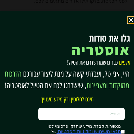
לפני הכניסה, בדקו אילו אזורים מתאימים לכם.
חלק מאזורי הסאונה פועלים ללא בגדי ים
אם זה לא מתאים לכם – פשוט הישארו באזורים
האחרים
גלו את סודות
אוסטריה
4.
התאימו את הביקור לגיל הילדים
אם אתם מגיעים עם ילדים, נסו להתמקד באזורים
אלפים
כבר נרשמו ושדרגו את הטיול!
שמתאימים להם:
היי, אני טל, ועבדתי קשה על מנת ליצור עבורכם
הדרכות
ממוקדות ומעניינות
, שישדרגו לכם את הטיול לאוסטריה!
פארק המים והבריכות המשפחתיות
פחות באזורי הספא השקטים
חינם לחלוטין ורק מידע מעניין!
כך גם הילדים נהנים – וגם אתם
5.
אל תשכחו ציוד בסיסי
מאשר.ת קבלת מידע שחלקו פרסומי לפי
תנאי השימוש ומדיניות הפרטיות
של