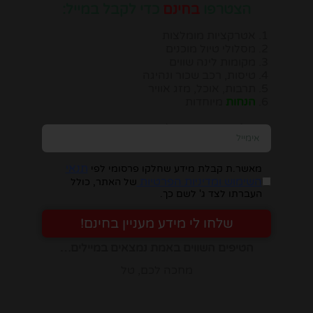
הצטרפו
בחינם
כדי לקבל במייל:
אטרקציות מומלצות
מסלולי טיול מוכנים
מקומות לינה שווים
טיסות, רכב שכור ונהיגה
תרבות, אוכל, מזג אוויר
הנחות
מיוחדות
יש להזין כתובת מייל, ומיד תבינו במה מדובר:
תנאי
מאשר.ת קבלת מידע שחלקו פרסומי לפי
השימוש ומדיניות הפרטיות
של האתר, כולל
העברתו לצד ג' לשם כך.
שלחו לי מידע מעניין בחינם!
הטיפים השווים באמת נמצאים במיילים…
מחכה לכם, טל