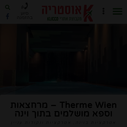
סיוע
בהזמנה
חוברת PDF לתכנון מסלול
ארגון טיול ב-6 שלבים
Therme Wien – מרחצאות
וספא מושלמים בתוך וינה
אטרקציות בוינה
,
אטרקציות ונקודות עניין