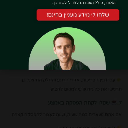
לפני היציאה, בדקו שיש לכם:
האתר, כולל העברתו לצד ג' לשם כך.
בגד ים
שלחו לי מידע מעניין בחינם!
כפכפים
מגבת
אפשר לשכור במקום, אבל לרוב יותר נוח להגיע מוכנים
6.
נסו לשלב בין אזורים שונים
המתחם גדול ומגוון, ולכן כדאי לא להישאר רק באזור אחד.
עברו בין הבריכות, אזורי הרוגע והחלק החיצוני. כך
תרגישו את כל מה שיש למקום להציע
7.
שקלו לקחת הפסקה באמצע
אם אתם נשארים כמה שעות, שווה לעצור להפסקה קצרה.
לשבת לקפה או לארוחה קלה