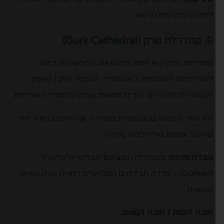
להזמין כרטיסים מראש.
9. קתדרלת גורק (Gurk Cathedral)
קתדרלת גורק היא אחת הדוגמאות המרשימות ביותר
לאדריכלות רומנסקית באוסטריה. המבנה האבן המסיבי
והעיטורים הפנימיים יוצרים תחושת עומק והיסטוריה אמיתית.
זהו אתר תרבותי שקט ופחות מתויר – אך מרשים מאוד למי
שאוהב אמנות ואדריכלות עתיקה.
עובדה מהנה:
בקתדרלה נמצאים תבליטי ה”גורקרל”
(Gurkerl) – סדרת תבליטים המתארים דמויות והתנהגויות
אנושיות.
חובה לנסות / חובה לעשות: