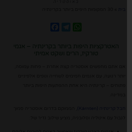
באוסטריה
בית
»
30 המקומות היפים ביותר בקרינתיה
Facebook
Telegram
WhatsApp
האטרקציות היפות ביותר בקרינתיה – אגמי
טורקיז, הרים ושקט אמיתי
אם אתם מחפשים אוסטריה קצת אחרת – פחות עמוסה,
יותר רגועה, עם אגמים חמימים לשחייה ונופים אלפיניים
פתוחים – קרינתיה היא אחת ההפתעות היפות ביותר
במדינה.
חבל קרינתיה (Kärnten)
, הממוקם בדרום אוסטריה סמוך
לגבול עם איטליה וסלובניה, מציע שילוב נדיר של:
אגמים בצבע טורקיז שאפשר באמת להיכנס אליהם