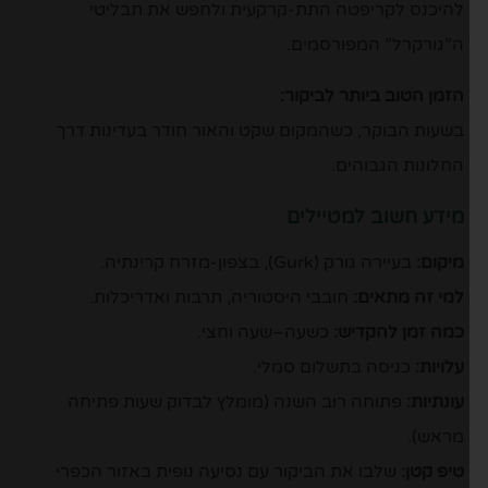
להיכנס לקריפטה התת-קרקעית ולחפש את תבליטי
ה”גורקרל” המפורסמים.
הזמן הטוב ביותר לביקור:
בשעות הבוקר, כשהמקום שקט והאור חודר בעדינות דרך
החלונות הגבוהים.
מידע חשוב למטיילים
מיקום:
בעיירה גורק (Gurk), בצפון-מזרח קרינתיה.
למי זה מתאים:
חובבי היסטוריה, תרבות ואדריכלות.
כמה זמן להקדיש:
כשעה–שעה וחצי.
עלויות:
כניסה בתשלום סמלי.
עונתיות:
פתוחה רוב השנה (מומלץ לבדוק שעות פתיחה
מראש).
טיפ קטן:
שלבו את הביקור עם נסיעה נופית באזור הכפרי