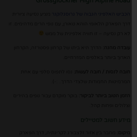
Grossglockner High Alpine Road
הכביש האלפיני הגבוה של גרוסגלוקנר
מציע נסיעה ציורית
דרך הפארק הלאומי הוהא טאורן, עם נופי הרים מדהימים. זו
לא רק נסיעה – זו חוויה אלפינית של ממש
עובדה מהנה:
הדרך היא ביתו של קרחון פסטרזה, הקרחון
הארוך ביותר באלפים המזרחיים.
חובה לנסות / חובה לעשות:
נסו לתפוס סלפי עם אחת
המרמיטות החמודות שלצדי הדרך.. :-).
הזמן הטוב ביותר לביקור:
בוקר מוקדם עבור נופים בהירים
וצלולים ופחות קהל.
מידע חשוב למטיילים
מיקום:
מחבר בין אזור זלצבורג לקרינתיה, דרך הפארק