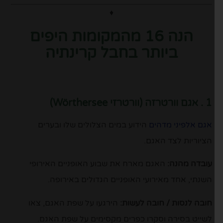
♦
הנה 16 מהמקומות היפים
ביותר בחבל קרינתיה
1 . אגם וורטרזה (וורטרזי Wörthersee)
אגם אלפיני מדהים
הידוע במים הצלולים שלו ובערים
הציוריות לצד האגם.
עובדה מהנה:
האגם מארח את שבוע האופניים האירופי
השנתי, אחד מאירועי האופניים הגדולים באירופה.
חובה לנסות / חובה לעשות:
הירגעו על שפת האגם, צאו
לשייט בסירה וסקרו כפרים מקסימים על שפת האגם.