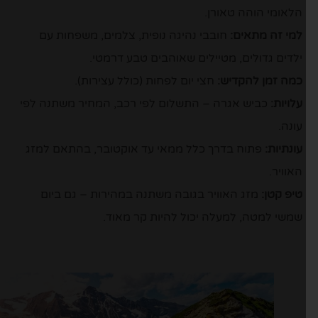
הלאומי הוהה טאורן.
למי זה מתאים:
חובבי נהיגה נופית, צלמים, משפחות עם
ילדים גדולים, מטיילים שאוהבים טבע דרמטי.
כמה זמן להקדיש:
חצי יום לפחות (כולל עצירות).
עלויות:
כביש אגרה – התשלום לפי רכב, המחיר משתנה לפי
עונה.
עונתיות:
פתוח בדרך כלל ממאי עד אוקטובר, בהתאם למזג
האוויר.
טיפ קטן:
מזג האוויר בגובה משתנה במהירות – גם ביום
שמשי למטה, למעלה יכול להיות קר מאוד.