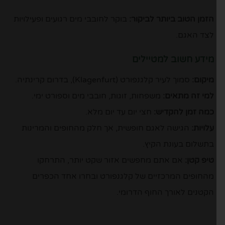
הזמן הטוב ביותר לביקור:
בוקר לחובבי מים רגועים ופעילויות
לצד האגם.
מידע חשוב למטיילים
מיקום:
סמוך לעיר קלגנפורט (Klagenfurt), בדרום קרינתיה.
למי זה מתאים:
משפחות, זוגות, חובבי מים וספורט ימי.
כמה זמן להקדיש:
חצי יום עד יום מלא.
עלויות:
הגישה לאגם חופשית, אך חלק מהחופים והמרינות
בתשלום בעונת הקיץ.
טיפ קטן:
אם אתם מחפשים אזור שקט יותר, התרחקו
מהחופים המרכזיים של קלגנפורט ובחרו אחד הכפרים
הקטנים לאורך החוף הדרומי.