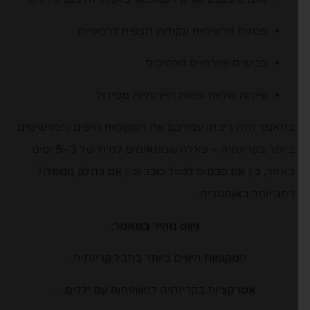
פסגות מרשימות ונקודות תצפית דרמטיות
כבישים פנורמיים מרהיבים
עיירות שלוות ופחות תיירותיות מטירול
במאמר הזה ריכזנו עבורכם את המקומות היפים והמרשימים
ביותר בקרינתיה – כאלה שמתאימים לטיול של 3–5 ימים
באזור, בין אם כבסיס לטיול כוכב ובין אם כחלק ממסלול
רחב יותר באוסטריה.
ניווט מהיר במאמר:
המקומות היפים ביותר בחבל קרינתיה…
אטרקציות בקרינתיה למשפחות עם ילדים…