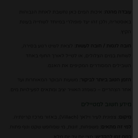
עובדה מהנה:
איכות המים כאן נחשבת לאחת הגבוהות
באוסטריה, ולכן זהו יעד פופולרי במיוחד לשחייה בעונת
הקיץ.
חובה לנסות / חובה לעשות:
לצאת לשיט רגוע בסירה,
לשחות במים הצלולים, או לטייל לאורך החוף באחד
השבילים המסודרים המקיפים את האגם.
הזמן הטוב ביותר לביקור:
משעות הבוקר המאוחרות ועד
אחר הצהריים – כשמזג האוויר יציב ומתאים לפעילויות מים.
מידע חשוב למטיילים
מיקום:
צפונית לעיר וילאך (Villach), באזור מרכז קרינתיה.
למי זה מתאים:
משפחות, זוגות, מי שמחפש שקט ונוף פתוח.
כמה זמן להקדיש:
חצי יום עד יום מלא.