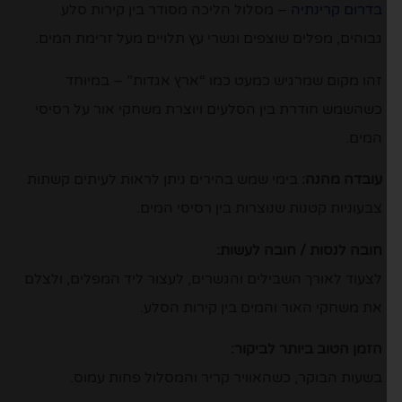
בדרום קרינתיה
– מסלול הליכה מסודר בין קירות סלע
גבוהים, מפלים שוצפים וגשרי עץ תלויים מעל זרימת המים.
זהו מקום שמרגיש כמעט כמו “ארץ אגדות” – במיוחד
כשהשמש חודרת בין הסלעים ויוצרת משחקי אור על רסיסי
המים.
עובדה מהנה:
בימי שמש בהירים ניתן לראות לעיתים קשתות
צבעוניות קטנות שנוצרות בין רסיסי המים.
חובה לנסות / חובה לעשות:
לצעוד לאורך השבילים והגשרים, לעצור ליד המפלים, ולצלם
את משחקי האור והמים בין קירות הסלע.
הזמן הטוב ביותר לביקור:
בשעות הבוקר, כשהאוויר קריר והמסלול פחות עמוס.