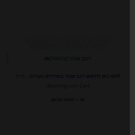
פינת ההזמנות וההנחות
כדאי לעבור בין הלשוניות!
רכב שכור (בהנחה)
לחצו כאן לחיפוש רכב שכור במחירים
מעולים
…
(דרך
Booking.com Cars)
או – חפשו מכאן: