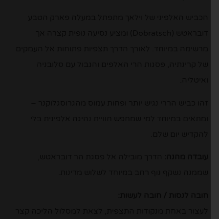
הכביש האלפיני של וילאך מתפתל במעלה פארק הטבע
דובראטש (Dobratsch) ומציע נסיעה נופית קצרה אך
מרשימה במיוחד. לאורך הדרך תצפיות פתוחות אל העמקים
של קרינתיה, פסגות הרי האלפים והגבול עם סלובניה
ואיטליה.
זהו כביש הררי נגיש יותר ופחות עמוס מהגרוסגלוקנר –
ומתאים במיוחד למי שמחפש חוויית נהיגה אלפינית בלי
להקדיש יום שלם.
עובדה מהנה:
הדרך מובילה אל פסגת הר דובראטש,
שממנה נשקף נוף רחב במיוחד לשלוש מדינות.
חובה לנסות / חובה לעשות:
לעצור באחת מנקודות התצפית, לצאת למסלול הליכה קצר