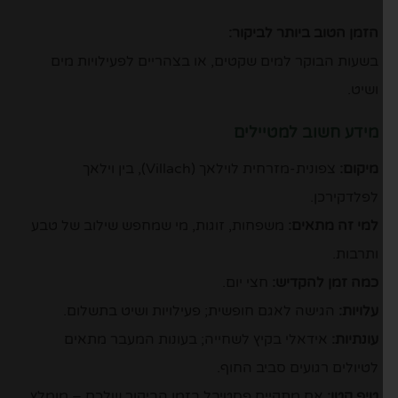
הזמן הטוב ביותר לביקור:
בשעות הבוקר למים שקטים, או בצהריים לפעילויות מים
ושיט.
מידע חשוב למטיילים
מיקום:
צפונית-מזרחית לוילאך (Villach), בין וילאך
לפלדקירכן.
למי זה מתאים:
משפחות, זוגות, מי שמחפש שילוב של טבע
ותרבות.
כמה זמן להקדיש:
חצי יום.
עלויות:
הגישה לאגם חופשית; פעילויות ושיט בתשלום.
עונתיות:
אידאלי בקיץ לשחייה; בעונות המעבר מתאים
לטיולים רגועים סביב החוף.
טיפ קטן:
אם מתקיים פסטיבל בזמן הביקור שלכם – מומלץ