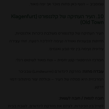
שמסביב – הנוף כאן פחות מוכר אך יפה מאוד.
10. העיר העתיקה של קלגנפורט (Klagenfurt
Old Town)
העיר העתיקה של קלגנפורט משלבת כיכרות אלגנטיות,
חזיתות צבעוניות ואווירה נעימה להליכה רגועה. זוהי עצירה
עירונית נעימה בין ימי טבע ואגמים.
המרכז ההיסטורי קטן יחסית – ונוח מאוד לשיטוט רגלי.
עובדה מהנה:
מזרקת לינדוורם (Lindwurm) שבכיכר
המרכזית היא סמלה של העיר – וכוללת יצור מיתולוגי דמוי
דרקון.
חובה לנסות / חובה לעשות:
לטייל בין הכיכרות, לצלם את מזרקת לינדוורם, לשבת בבית