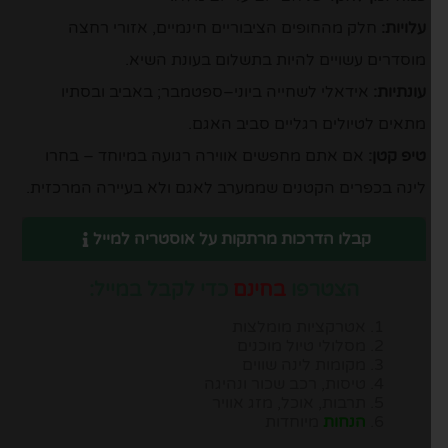
עלויות:
חלק מהחופים הציבוריים חינמיים, אזורי רחצה
מוסדרים עשויים להיות בתשלום בעונת השיא.
עונתיות:
אידאלי לשחייה ביוני–ספטמבר; באביב ובסתיו
מתאים לטיולים רגליים סביב האגם.
טיפ קטן:
אם אתם מחפשים אווירה רגועה במיוחד – בחרו
לינה בכפרים הקטנים שממערב לאגם ולא בעיירה המרכזית.
קבלו הדרכות מרתקות על אוסטריה למייל
הצטרפו
בחינם
כדי לקבל במייל:
אטרקציות מומלצות
מסלולי טיול מוכנים
מקומות לינה שווים
טיסות, רכב שכור ונהיגה
תרבות, אוכל, מזג אוויר
הנחות
מיוחדות