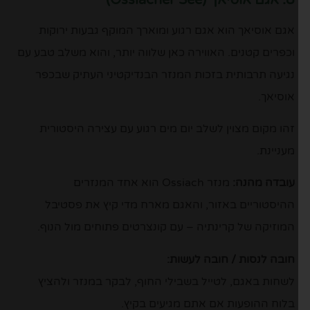
אגם אוסיאך הוא אגם רגוע ומוארך המוקף גבעות ירוקות
וכפרים קטנים. האווירה כאן שלווה יותר, והוא משלב טבע עם
נגיעה תרבותית בזכות המנזר הבנדיקטיני העתיק שבכפר
אוסיאך.
זהו מקום מצוין לשלב יום מים רגוע עם עצירה היסטורית
מעניינת.
עובדה מהנה:
מנזר Ossiach הוא אחד המנזרים
ההיסטוריים באזור, והאגם מארח מדי קיץ את פסטיבל
המוזיקה של קרינתיה – עם קונצרטים פתוחים מול הנוף.
חובה לנסות / חובה לעשות:
לשחות באגם, לטייל בשבילי החוף, לבקר במנזר ולהציץ
בלוח ההופעות אם אתם מגיעים בקיץ.