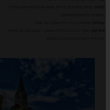
עלויות:
כניסה בתשלום; קיימת אפשרות לעלות חלק מהדרך
במעלית (בתוספת תשלום).
עונתיות:
פתוחה בדרך כלל מאביב ועד סתיו.
טיפ קטן:
העלייה רגלית כוללת שיפוע – בקיץ חם כאן יחסית,
לכן כדאי להביא מים ולהגיע מוקדם.