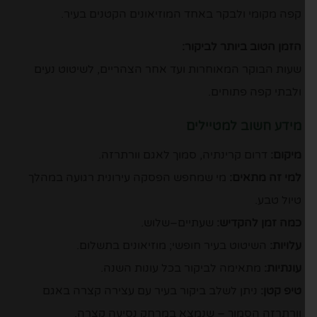
קפה מקומי ולבקר באחד המוזיאונים הקטנים בעיר.
הזמן הטוב ביותר לביקור:
שעות הבוקר המאוחרות ועד אחר הצהריים, לשיטוט נעים
ולבתי קפה פתוחים.
מידע חשוב למטיילים
מיקום:
דרום קרינתיה, סמוך לאגם וורתרזה.
למי זה מתאים:
מי שמחפש הפסקה עירונית רגועה במהלך
טיול טבע.
כמה זמן להקדיש:
שעתיים–שלוש.
עלויות:
השיטוט בעיר חופשי; מוזיאונים בתשלום.
עונתיות:
מתאימה לביקור בכל עונות השנה.
טיפ קטן:
ניתן לשלב ביקור בעיר עם עצירה קצרה באגם
וורתרזה הסמוך – שנמצא במרחק נסיעה קצרה.