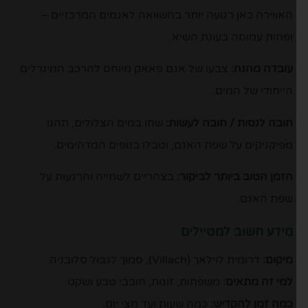
האווירה כאן רגועה יותר בהשוואה לאגמים המרכזיים –
ופחות עמוסה בעונת השיא.
עובדה מהנה:
צבעו של אגם פאאק מיוחס להרכב המינרלים
הייחודי של המים.
חובה לנסות / חובה לעשות:
שחו במים הצלולים, תהנו
מפיקניקים על שפת האגם, וטבלו בנופים המדהימים.
הזמן הטוב ביותר לביקור:
בצהריים לשחייה והרגעות על
שפת האגם.
מידע חשוב למטיילים
מיקום:
דרומית לוילאך (Villach), סמוך לגבול סלובניה.
למי זה מתאים:
משפחות, זוגות, חובבי טבע ושקט.
כמה זמן להקדיש:
כמה שעות ועד חצי יום.