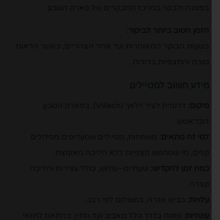
בפסגה ולבקר במרכז המבקרים של פארק הטבע.
הזמן הטוב ביותר לביקור:
בשעות הבוקר המאוחרות ועד אחר הצהריים, כאשר הראות
טובה והתצפיות ברורות.
מידע חשוב למטיילים
מיקום:
דרומית לעיר וילאך (Villach), בפארק הטבע
דובראטש.
למי זה מתאים:
משפחות, מטיילים שמעדיפים מסלולים
קלים, מי שמחפש תצפיות ללא הליכה מאומצת.
כמה זמן להקדיש:
שעתיים–שלוש, כולל עצירות והליכה
קצרה.
עלויות:
כביש אגרה, בתשלום לפי רכב.
עונתיות:
פתוח בדרך כלל מאביב ועד סתיו, בהתאם לתנאי