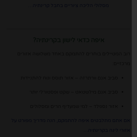
מסלולי הליכה ציוריים בחבל קרינתיה…
איפה כדאי לישון בקרינתיה?
רוב המטיילים בוחרים להתמקם באחד משלושה אזורים
מרכזיים:
סביב אגם וורתרזה – אזור תוסס ונוח להתניידות
סביב אגם מילשטאט – שקט ופסטורלי יותר
אזור נספלד – למי שמעדיף הרים ומסלולים
אם אתם מתלבטים איפה להתמקם, הנה מדריך מפורט על
אזורי לינה בקרינתיה…