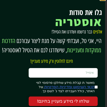
גלו את סודות
אוסטריה
אלפים
כבר נרשמו ושדרגו את הטיול!
היי, אני טל, ועבדתי קשה על מנת ליצור עבורכם
הדרכות
אגם מילשטט
ממוקדות ומעניינות
, שישדרגו לכם את הטיול לאוסטריה!
5. טירת הוכאוסטרוויץ (Hochosterwitz Castle)
חינם לחלוטין ורק מידע מעניין!
טירת הוכאוסטרוויץ היא
אחד המבצרים המרשימים ביותר
באוסטריה
. היא ניצבת על גבעה תלולה בגובה של כ-150
מטר מעל הסביבה, ומציעה שילוב נדיר של דרמה היסטורית
מאשר.ת קבלת מידע שחלקו פרסומי לפי
ונוף פנורמי פתוח.
תנאי השימוש ומדיניות הפרטיות
של
האתר, כולל העברתו לצד ג' לשם כך.
המראה שלה מרחוק כבר עוצר נשימה – וככל שמתקרבים,
שלחו לי מידע מעניין בחינם!
מבינים למה היא נחשבת לאחת הטירות המרשימות במדינה.