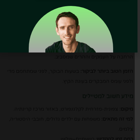
עובדה מהנה:
הטירה מעולם לא נכבשה – למרות היסטוריה
של יותר מ-1,000 שנה.
חובה לנסות / חובה לעשות:
לטפס דרך 14 שערי ההגנה
המרשימים, לשוטט בחצרות האבן וליהנות מהתצפית
הרחבה על העמקים וההרים שמסביב.
הזמן הטוב ביותר לביקור:
בשעות הבוקר, לפני שמתחמם מדי
ולפני עומס המבקרים בעונת הקיץ.
מידע חשוב למטיילים
מיקום:
צפונית-מזרחית לקלגנפורט, באזור מרכז קרינתיה.
למי זה מתאים:
משפחות עם ילדים גדולים, חובבי היסטוריה,
צלמים.
כמה זמן להקדיש:
כשעתיים–שלוש.