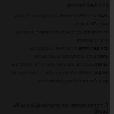
מידע חשוב למטיילים
מיקום:
סמוך לעיירה Ferlach, בדרום קרינתיה, לא רחוק
מהגבול עם סלובניה.
למי זה מתאים:
משפחות עם ילדים שמורגלים בהליכה,
חובבי טבע ומפלים.
כמה זמן להקדיש:
כשעתיים–שלוש בקצב רגוע.
עלויות:
כניסה בתשלום סמלי בעונת הפעילות.
עונתיות:
פתוח לרוב מאביב ועד סתיו; בחורף המסלול סגור.
טיפ קטן:
המסלול כולל מדרגות ועליות – מומלץ להגיע עם
נעלי הליכה טובות ולהימנע מעגלות ילדים.
7. הכביש האלפיני של וילאך (Villach Alpine
Road)