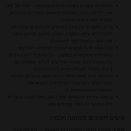
המחירים מוצגים בצורה ברורה ושקופה – החל מכ־48
אירו ללילה. כמובן שתוכלו להשוות למחירים באתרים
נוספים לפני ביצוע ההזמנה.
ברוב המקרים אין צורך בפיקדון, ולעיתים קרובות ניתן
לבטל ללא עלות במקרה הצורך (חשוב לבדוק היטב
את תנאי הביטול לפני ההזמנה).
בכל עמוד לינה תמצאו תמונות אמיתיות והמלצות
מאורחים שהתארחו במקום – כך שתוכלו להבין בדיוק
מה מצפה לכם. אנחנו ממליצים לבחור מקומות עם
ציון 8 ומעלה לקבלת חוויית לינה איכותית.
המבחר גדול מאוד וכולל דירות נופש, צימרים, מלונות
וכפרי נופש – כך שכל מטייל יוכל למצוא את
האפשרות שמתאימה לו.
בנוסף, שירות הלקוחות זמין 24/7, כולל מענה בעברית
דרך המוקד הטלפוני (
פרטים כאן
).
טיפים חשובים להזמנה חכמה:
טיפ 1:
מומלץ להזמין מוקדם ככל האפשר – לקראת עונת