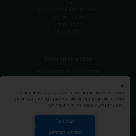
וינה
כרטיס אטרקציות זלצבורגלנד
מסלולי מטיילים
חבל טירול
חבל זלצבורג
תכנון והזמנת הטיול
מדריך לארגון הטיול לאוסטריה
טיסות לאוסטריה
×
השכרת רכב
האתר משתמש בעוגיות לצרכי סטטיסטיקה, שיפור חוויית
חוברת לטיול ותכנון המסלול
מדיניות הפרטיות
הגלישה ושירותים מצד שלישי, בהתאם ל
תכנון מסלול טיול וייעוץ עם מדריך
. המשך הגלישה באתר מהווה הסכמה לכך.
הנחות והטבות לגולשי האתר
קבל הכל
לבעלי האתר
כל הזכויות שמורות
.
אין להעתיק מידע ללא קבלת הסכמתם
הסר לא הכרחיות