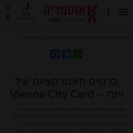
סיוע
בהזמנה
חוברת PDF לתכנון מסלול
ארגון טיול ב-6 שלבים
בית
»
כרטיס וינה של האטרקציות | Vienna City Card
Facebook
Telegram
WhatsApp
כרטיס האטרקציות של
וינה – Vienna City Card
אם אתם מתכננים להשתמש בתחבורה הציבורית בוינה
ורוצים ליהנות גם מהנחות לאטרקציות – ייתכן ש-Vienna
City Card הוא הכרטיס המתאים עבורכם. אבל לפני
שממהרים לרכוש, חשוב להבין מה בדיוק הוא כולל, ומה