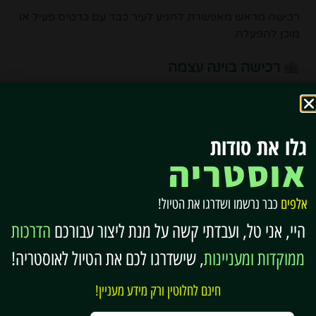
רכישה מראש מאפשרת להגיע לעיר כבר עם כרטיס פעיל או
מוכן להפעלה.
רכישה בוינה עצמה
ניתן לרכוש את הכרטיס גם בלשכות התיירות ובנקודות
מכירה רשמיות ברחבי העיר.
גלו את סודות
♦
אוסטריה
מה ההבדל בין Vienna City
Card ל-Vienna Pass?
אלפים
כבר נרשמו ושדרגו את הטיול!
שני הכרטיסים מיועדים לתיירים בוינה – אבל הם שונים
היי, אני טל, ועבדתי קשה על מנת ליצור עבורכם
הדרכות
לחלוטין במה שהם מציעים.
ממוקדות ומעניינות
, שישדרגו לכם את הטיול לאוסטריה!
Vienna Pass
חינם לחלוטין ורק מידע מעניין!
כרטיס אטרקציות הכולל
כניסה חופשית לעשרות אתרים