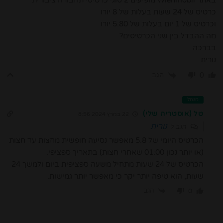
באתר Wienmobil מופיעים 2 סוגי כרטיסי תחבורה ציבורית
כרטיס של 24 שעות בעלות של 8 יורו
וכרטיס של 1 יום בעלות של 5.80 יורו
מה ההבדל בין שני הכרטיסים?
בברכה
נורית
הגב
0
מנהל
טל (אוסטריה שלי)
22 במרץ 2024 8:56
נורית
הגב ל
הכרטיס היומי של 5.8 מאפשר נסיעה חופשית מחצות עד חצות
(או יותר נכון 01:00 שאחרי חצות) בתאריך ספציפי.
הכרטיס של 24 שעות מתחיל משעה ספציפית ביום ולמשך 24
שעות, הוא טיפה יותר יקר כי מאפשר יותר גמישות.
הגב
0