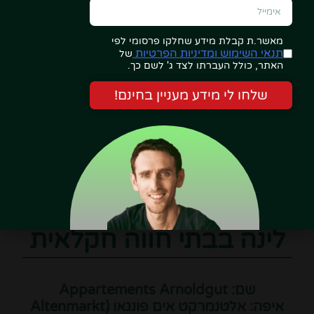
הדירות כוללות מטבח מאובזר לחלוטין, ובמקום תמצאו
גם סאונה, ג'קוזי, טניס שולחן, מתקני ברביקיו ואופניים
מאשר.ת קבלת מידע שחלקו פרסומי לפי
לשימוש האורחים.
תנאי השימוש ומדיניות הפרטיות
של
האתר, כולל העברתו לצד ג' לשם כך.
בקיץ מקבלים האורחים את כרטיס
Salzburger
שלחו לי מידע מעניין בחינם!
Saalachtal Card
, הכולל כניסה והנחות לאטרקציות
רבות באזור.
> > > לחצו כאן לתמונות, ביקורות אורחים, פרטים נוספים
והזמנה…
לינה בבתי חווה חקלאית
שם: Appartements Arnoldgut
איפה: אלטנמרקט אים פונגאו (Altenmarkt