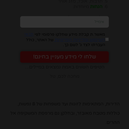
תרבות, אוכל, מזג אוויר
הנחות
מיוחדות
יש להזין כתובת מייל, ומיד תבינו במה מדובר:
תנאי
מאשר.ת קבלת מידע שחלקו פרסומי לפי
השימוש ומדיניות הפרטיות
של האתר, כולל
העברתו לצד ג' לשם כך.
שלחו לי מידע מעניין בחינם!
הטיפים השווים באמת נמצאים במיילים…
מחכה לכם, טל
הדירות, המתאימות לזוגות ועד משפחות של 8 נפשות,
כוללות מטבח מאובזר, ובחלקן גם מרפסת המשקיפה אל
ההרים.