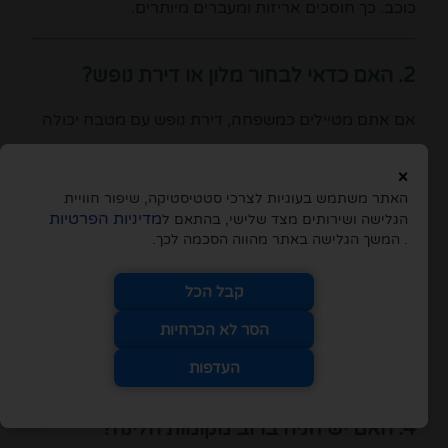
כוכב. כך חוסכים אריזות ומעברים מיותרים.
2. האם כדאי לבחור מלון או דירת נופש?
אם אתם מטיילים כמשפחה, דירת נופש עם מטבח יכולה
להיות פתרון משתלם ונוח יותר. זוגות יעדיפו לעיתים מלון
×
עם ארוחת בוקר ואזור ספא.
האתר משתמש בעוגיות לצרכי סטטיסטיקה, שיפור חוויית
מדיניות הפרטיות
הגלישה ושירותים מצד שלישי, בהתאם ל
. המשך הגלישה באתר מהווה הסכמה לכך.
3. האם צריך להזמין מקום לינה מראש?
קבל הכל
כן. במיוחד בחודשים יולי ואוגוסט, בתקופת חג המולד
ובעונת הסקי, מקומות הלינה המבוקשים מתמלאים
הסר לא הכרחיות
חודשים מראש.
העדפות
2
4. האם יש חניה ברוב מקומות הלינה?