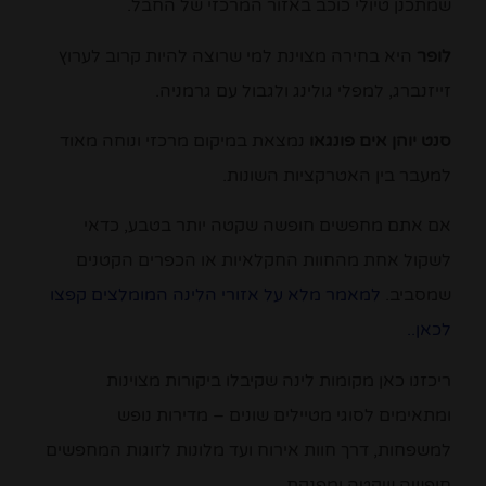
שמתכנן טיולי כוכב באזור המרכזי של החבל.
לופר
היא בחירה מצוינת למי שרוצה להיות קרוב לערוץ
זייזנברג, למפלי גולינג ולגבול עם גרמניה.
סנט יוהן אים פונגאו
נמצאת במיקום מרכזי ונוחה מאוד
למעבר בין האטרקציות השונות.
אם אתם מחפשים חופשה שקטה יותר בטבע, כדאי
לשקול אחת מהחוות החקלאיות או הכפרים הקטנים
שמסביב.
למאמר מלא על אזורי הלינה המומלצים קפצו
לכאן..
ריכזנו כאן מקומות לינה שקיבלו ביקורות מצוינות
ומתאימים לסוגי מטיילים שונים – מדירות נופש
למשפחות, דרך חוות אירוח ועד מלונות לזוגות המחפשים
חופשה שקטה ומפנקת.