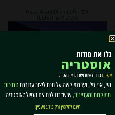
שם: Haus Alpenblick Lofer
איפה: לופר (Lofer)
גלו את סודות
אוסטריה
אלפים
כבר נרשמו ושדרגו את הטיול!
היי, אני טל, ועבדתי קשה על מנת ליצור עבורכם
הדרכות
ממוקדות ומעניינות
, שישדרגו לכם את הטיול לאוסטריה!
דירות מרווחות במרחק של כחמש דקות הליכה ממרכז
לופר, עם מרפסות ונוף יפהפה להרים.
חינם לחלוטין ורק מידע מעניין!