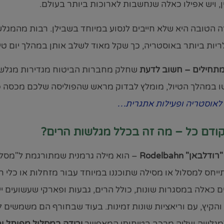
ן, ויש אפילו כאלה שנחשבות לארוכות ביותר בעולם.
 הטובה היא שלא חייבים לנסוע במיוחד בשבילן. רבות מהמגל
יות ביותר באוסטריה, כך שקל מאוד לשלב אותן במהלך יום טיול
מתחילים – חשוב לדעת
שחלק מחברות הביטוח מגדירות מגלשות 
 במהלך הטיול, מומלץ לבדוק מראש שהפוליסה שלכם מכסה פע
 לאוסטריה ופעילות אתגרית…
ודם כל – מה זה בכלל מגלשות הרים?
לבאן" Rodelbahn
– הוא מילה גרמנית שמתורגמת ל"מסלול
יחס למסלול או מסילה שתוכננו במיוחד עבור מזחלות או כלי רכ
ם כאלה במסגרות שונות, כולל הרים, גבעות ופארקי שעשועים יי
והקיץ, עם וריאציות שונות זמינות. בעוד שבחורף הם משמשים 
מגלשה ועליה מרכב בטיחותי המאפשר
ירידה במסלול מפותל ומה