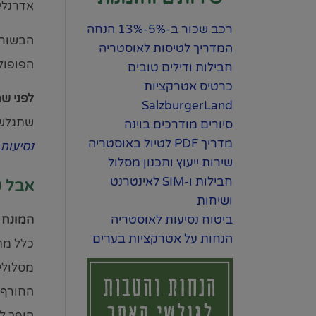
אדרנלי
רכב שכור ב-5%-13% הנחה
הבשורה
המדריך לטיסות לאוסטריה
הפופולר
חבילות ודילים טובים
כרטיס אטרקציות
לפני ש
SalzburgerLand
שתגלשו
סיורים מודרכים בוינה
מדריך PDF לטיול באוסטריה
נסיעות
שירות ייעוץ ותכנון מסלול
חבילות ו-SIM לאינטרנט
אבל ק
ושיחות
ביטוח נסיעות לאוסטריה
המונח "רוד
הנחות על אטרקציות בערים
כלל מתי
מסלולי
החורף 
הופך ל