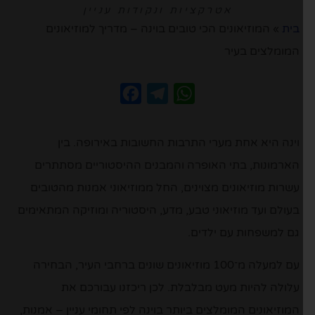
אטרקציות ונקודות עניין
בית
»
המוזיאונים הכי טובים בוינה – מדריך למוזיאונים
המומלצים בעיר
Facebook
Telegram
WhatsApp
וינה היא אחת מערי התרבות החשובות באירופה. בין
הארמונות, בתי האופרה והמבנים ההיסטוריים מסתתרים
עשרות מוזיאונים מצוינים, החל ממוזיאוני אמנות מהטובים
בעולם ועד מוזיאוני טבע, מדע, היסטוריה ומוזיקה המתאימים
גם למשפחות עם ילדים.
עם למעלה מ־100 מוזיאונים שונים ברחבי העיר, הבחירה
עלולה להיות מעט מבלבלת. לכן ריכזנו עבורכם את
המוזיאונים המומלצים ביותר בוינה לפי תחומי עניין – אמנות,