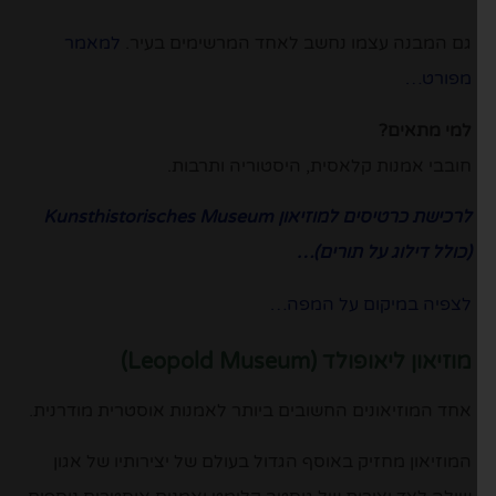
גם המבנה עצמו נחשב לאחד המרשימים בעיר.
למאמר
מפורט…
למי מתאים?
חובבי אמנות קלאסית, היסטוריה ותרבות.
לרכישת כרטיסים למוזיאון Kunsthistorisches Museum
(כולל דילוג על תורים)…
לצפיה במיקום על המפה…
מוזיאון ליאופולד (Leopold Museum)
אחד המוזיאונים החשובים ביותר לאמנות אוסטרית מודרנית.
המוזיאון מחזיק באוסף הגדול בעולם של יצירותיו של אגון