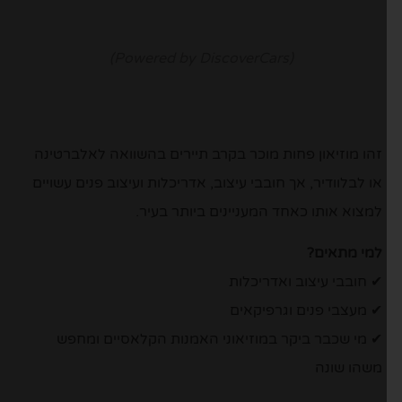
(Powered by DiscoverCars)
זהו מוזיאון פחות מוכר בקרב תיירים בהשוואה לאלברטינה
או לבלוודיר, אך חובבי עיצוב, אדריכלות ועיצוב פנים עשויים
למצוא אותו כאחד המעניינים ביותר בעיר.
למי מתאים?
✔ חובבי עיצוב ואדריכלות
✔ מעצבי פנים וגרפיקאים
✔ מי שכבר ביקר במוזיאוני האמנות הקלאסיים ומחפש
משהו שונה