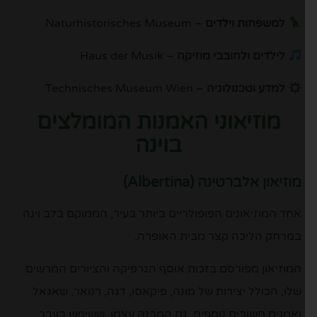
למשפחות וילדים
– Naturhistorisches Museum
לילדים ולחובבי מוזיקה
– Haus der Musik
למדע וטכנולוגיה
– Technisches Museum Wien
מוזיאוני האמנות המומלצים
בוינה
מוזיאון אלברטינה (Albertina)
אחד המוזיאונים הפופולריים ביותר בעיר, הממוקם בלב וינה
במרחק הליכה קצר מבית האופרה.
המוזיאון מפורסם בזכות אוסף הגרפיקה והציורים המרשים
שלו, הכולל יצירות של מונה, פיקאסו, דגה, רנואר, שאגאל
ואמנים חשובים נוספים. גם המבנה עצמו, ששימש בעבר