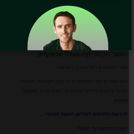
ארמון הופבורג (Hofburg)
ארמון החורף של משפחת הבסבורג.
הביקור כולל את דירות הקיסר פרנץ יוזף, מוזיאון סיסי
והאוספים הקיסריים.
למאמר מפורט…
האוצר הקיסרי (Imperial Treasury)
אחד האוספים המרשימים באירופה.
כאן שמורים כתר האימפריה הרומית הקדושה, תכשיטי
הכתר וחפצים נדירים נוספים בני מאות שנים.
למאמר
מפורט…
לרכישת כרטיסים למוזיאון האוצר הקיסרי…
לצפיה במיקום על המפה…