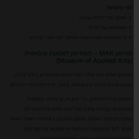
למי מתאים?
✔ אוהבי אדריכלות ועיצוב
✔ משפחות עם ילדים
✔ מי שמחפש משהו שונה ופחות "מוזיאוני" קלאסי
מוזיאון MAK – המוזיאון לאמנות שימושית
(Museum of Applied Arts)
מוזיאון MAK הוא אחד המוזיאונים המיוחדים ביותר בוינה,
משום שהוא מחבר בין אמנות, עיצוב, אדריכלות וחיי היומיום.
האוסף כולל רהיטים, כלי זכוכית, קרמיקה, טקסטיל,
תכשיטים, עבודות עיצוב מודרניות וחפצים היסטוריים
שמציגים כיצד השתנו הטעם והעיצוב באירופה לאורך מאות
שנים. לצד התצוגות ההיסטוריות תמצאו גם תערוכות
עכשוויות העוסקות בעיצוב, קיימות ואדריכלות.