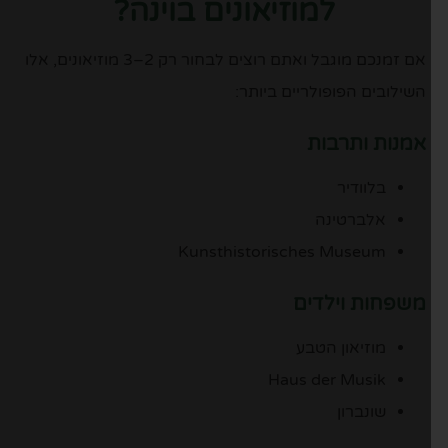
למוזיאונים בוינה?
אם זמנכם מוגבל ואתם רוצים לבחור רק 2–3 מוזיאונים, אלו
השילובים הפופולריים ביותר:
אמנות ותרבות
בלוודיר
אלברטינה
Kunsthistorisches Museum
משפחות וילדים
מוזיאון הטבע
Haus der Musik
שונברון