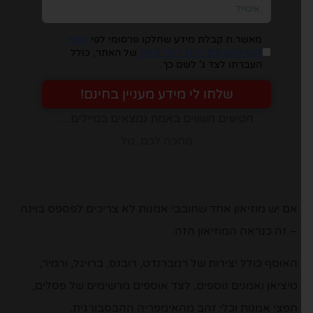
תנאי
מאשר.ת קבלת מידע שחלקו פרסומי לפי
השימוש ומדיניות הפרטיות
של האתר, כולל
העברתו לצד ג' לשם כך.
שלחו לי מידע מעניין בחינם!
הטיפים השווים באמת נמצאים במיילים…
מחכה לכם, טל
אם יש מוזיאון אחד שחובבי אמנות לא צריכים לפספס בוינה
– זה כנראה המוזיאון הזה.
האוסף כולל יצירות של רמברנדט, רובנס, ברויגל, ורמיר,
טיציאן ואמנים נוספים, לצד אוספים מרשימים של פסלים,
חפצי אמנות וכלי זהב מהאימפריה ההבסבורגית.