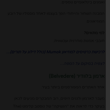
ואמנים בינלאומיים נוספים.
המבנה השחור והייחודי הפך בעצמו לאחד מסמליו של רובע
המוזיאונים.
למי מתאים?
חובבי אמנות מודרנית ועכשווית.
לרכישת כרטיסים למוזיאון Mumok (כולל דילוג על תורים)…
לצפיה במיקום על המפה…
ארמון בלוודיר (Belvedere)
אחד האתרים המפורסמים ביותר בעיר.
מעבר לארמון ולגנים היפים, רוב המבקרים מגיעים לכאן
בעיקר כדי לראות את "הנשיקה" של גוסטב קלימט (The