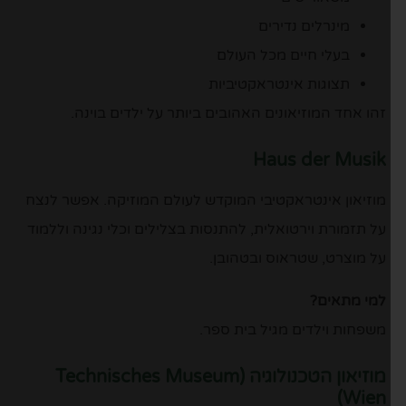
מינרלים נדירים
בעלי חיים מכל העולם
תצוגות אינטראקטיביות
זהו אחד המוזיאונים האהובים ביותר על ילדים בוינה.
Haus der Musik
מוזיאון אינטראקטיבי המוקדש לעולם המוזיקה. אפשר לנצח
על תזמורת וירטואלית, להתנסות בצלילים וכלי נגינה וללמוד
על מוצרט, שטראוס ובטהובן.
למי מתאים?
משפחות וילדים מגיל בית ספר.
מוזיאון הטכנולוגיה (Technisches Museum
Wien)