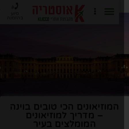
סיוע
בהזמנה
חוברת PDF לתכנון מסלול
ארגון טיול ב-6 שלבים
המוזיאונים הכי טובים בוינה
– מדריך למוזיאונים
המומלצים בעיר