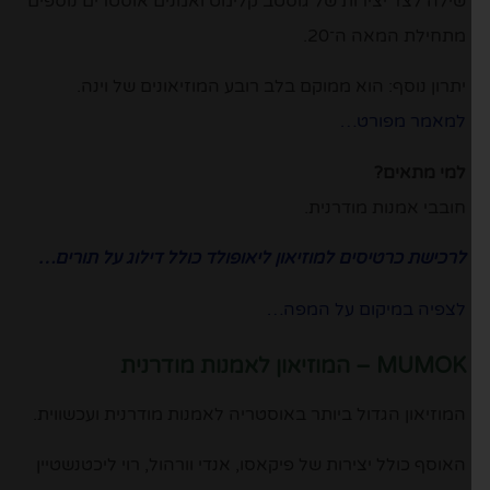
שילה לצד יצירות של גוסטב קלימט ואמנים אוסטרים נוספים
מתחילת המאה ה־20.
יתרון נוסף: הוא ממוקם בלב רובע המוזיאונים של וינה.
למאמר מפורט…
למי מתאים?
חובבי אמנות מודרנית.
לרכישת כרטיסים למוזיאון ליאופולד כולל דילוג על תורים…
לצפיה במיקום על המפה…
MUMOK – המוזיאון לאמנות מודרנית
המוזיאון הגדול ביותר באוסטריה לאמנות מודרנית ועכשווית.
האוסף כולל יצירות של פיקאסו, אנדי וורהול, רוי ליכטנשטיין