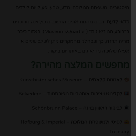
היסטוריה, משפחת המלוכה, מדע, טבע ופעילויות לילדים.
כדאי לדעת:
רבים מהמוזיאונים החשובים של וינה מרוכזים
ב"רובע המוזיאונים" (MuseumsQuartier) ובאזור כיכר
מריה תרזה, כך שבחלק מהמקרים ניתן לשלב שניים או
אפילו שלושה מוזיאונים באותו יום ביקור.
מחפשים המלצה מהירה?
לאמנות קלאסית
– Kunsthistorisches Museum
לקלימט ויצירות אוסטריות מפורסמות
– Belvedere
לביקור ראשון בוינה
– Schönbrunn Palace
לסיסי ולמשפחת המלוכה
– Hofburg & Imperial
Treasury