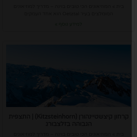
בית » המוזיאונים הכי טובים בוינה – מדריך למוזיאונים
המומלצים בעיר Oetztal הוא אחד העמקים
למידע נוסף »
קרחון קיצשטיינהורן (Kitzsteinhorn) | התצפית
הגבוהה בזלצבורג
בית » המוזיאונים הכי טובים בוינה – מדריך למוזיאונים