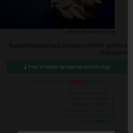
מיצג במוזיאון אלברטינה
המוזיאון לתולדות האמנות (Kunsthistorisches
Museum)
קבלו הדרכות מרתקות על אוסטריה למייל
הצטרפו
בחינם
כדי לקבל במייל:
אטרקציות מומלצות
מסלולי טיול מוכנים
מקומות לינה שווים
טיסות, רכב שכור ונהיגה
תרבות, אוכל, מזג אוויר
הנחות
מיוחדות
יש להזין כתובת מייל, ומיד תבינו במה מדובר: