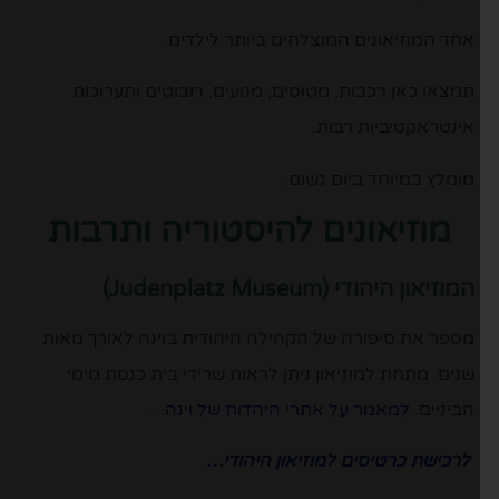
אחד המוזיאונים המוצלחים ביותר לילדים.
תמצאו כאן רכבות, מטוסים, מנועים, רובוטים ותערוכות
אינטראקטיביות רבות.
מומלץ במיוחד ביום גשום.
מוזיאונים להיסטוריה ותרבות
המוזיאון היהודי (Judenplatz Museum)
מספר את סיפורה של הקהילה היהודית בוינה לאורך מאות
שנים. מתחת למוזיאון ניתן לראות שרידי בית כנסת מימי
הביניים.
למאמר על אתרי היהדות של וינה…
לרכישת כרטיסים למוזיאון היהודי…