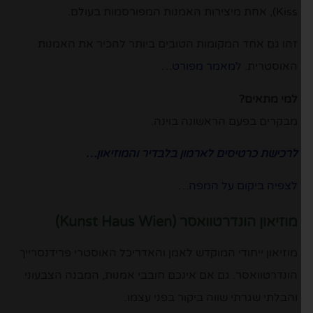
Kiss), אחת מיצירות האמנות המפורסמות בעולם.
זהו גם אחד המקומות הטובים ביותר להכיר את האמנות
האוסטרית.
למאמר מפורט…
למי מתאים?
מבקרים בפעם הראשונה בוינה.
לרכישת כרטיסים לארמון בלבדיר והמוזיאון…
לצפיה ביקום על המפה…
מוזיאון הונדרטוואסר (Kunst Haus Wien)
מוזיאון ייחודי המוקדש לאמן והאדריכל האוסטרי פרידנסרייך
הונדרטוואסר. גם אם אינכם חובבי אמנות, המבנה הצבעוני
והבלתי שגרתי שווה ביקור בפני עצמו.