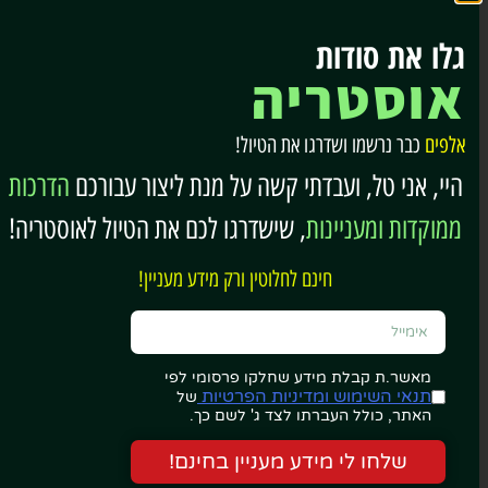
וינה הייתה במשך מאות שנים בירת האימפריה
גלו את סודות
האוסטרו-הונגרית, ולכן חלק גדול מהמוזיאונים החשובים
אוסטריה
בעיר קשור למשפחת המלוכה.
אלפים
כבר נרשמו ושדרגו את הטיול!
ארמון שונברון (Schönbrunn Palace)
היי, אני טל, ועבדתי קשה על מנת ליצור עבורכם
הדרכות
הארמון המפורסם ביותר באוסטריה ואחד האתרים
ממוקדות ומעניינות
, שישדרגו לכם את הטיול לאוסטריה!
המבוקשים ביותר בעיר.
חינם לחלוטין ורק מידע מעניין!
במהלך הביקור תוכלו לסייר בחדרי הארמון, בגנים
המרשימים, במבוך, בגן החיות העתיק בעולם ובאטרקציות
נוספות במתחם.
למאמר מפורט…
מאשר.ת קבלת מידע שחלקו פרסומי לפי
תנאי השימוש ומדיניות הפרטיות
של
למי מתאים?
האתר, כולל העברתו לצד ג' לשם כך.
כולם. במיוחד משפחות ומבקרים בפעם הראשונה.
שלחו לי מידע מעניין בחינם!