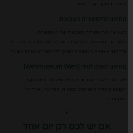
לצפיה במיקום על המפה…
מוזיאון ההיסטוריה הצבאית
מציג את ההיסטוריה הצבאית של האימפריה
האוסטרו-הונגרית, כולל הרכב שבו נרצח הארכידוכס פרנץ
פרדיננד – האירוע שהוביל לפרוץ מלחמת העולם הראשונה.
מוזיאון האתנולוגיה (Weltmuseum Wien)
אחד המוזיאונים החשובים באירופה לתרבויות העולם.
האוספים כוללים פריטים מאסיה, אפריקה, אמריקה
ואוקיאניה.
♦
אם יש לכם רק יום אחד