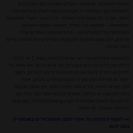
המחירים עולים. יש מספר מועדים בשנה בהם ניתן להגיע
לחופשות סקי באוסטריה, מבחינת כמות השלג ופעילות אתרי
הסקי, אם כי לא בטוח שזה מומלץ. אלו בעיקר מועדי החופשות
המקומיות – חופשת חג המולד, חופשת הפסח וחופשת
הסמסטר של הסטודנטים – בהם תפוסת האתרים עולה
פלאים, הכבישים הופכים לפקוקים והמחירים של החוויה עולים
כלפי מעלה.
בחופשות הארוכות של חגי ישראל (חנוכה, פסח..) יש הרבה
דילים שכוללים הדרכות בעברית, אך אינם זולים. אם אתם בלי
ילדים או יכולים להוציאם מבית הספר בזמן לימודים, בסוף
ינואר או תחילת מרץ תוכלו למצוא מחירים טובים, אתרי
סקי פנויים יחסית, מז"א טוב ואחלה שלג. אם אתם מגיעים
בתחילת עונה או בסופה, מומלץ לבחור אתר סקי גבוה עם
קרחון כמו למשל אוברגורגל (Obergurgl) בטירול, שבו עונת
הגלישה מנומבר עד מאי!!
>> לסקירה מלאה של אתרי הסקי הפופולאריים באוסטריה
כנסו לכאן
…