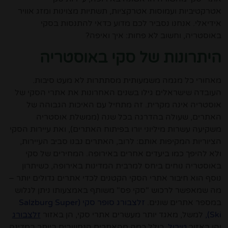
אטרקטיביות ועמוסות אטרקציות, תשתיות מצוינות ומזג אוויר
אידיאלי. אנחנו נסביר לכם מדוע כדאי להתנסות בסקי
באוסטריה, וחשוב לא פחות: איך ואיפה?
היתרונות של סקי באוסטריה
מאחורי כל מגמה משמעותית מסתתרות לא מעט סיבות.
העובדה שישראלים גילו בשנים האחרונות את אתרי הסקי של
אוסטריה אינה מקרית. זה מתחיל עם האיכות הגבוהה של
האתרים, שעולה בהדרגה בכל שנה (ממשלת אוסטריה
משקיעה עשרות מיליוני יורו בפיתוח האתרים), ואת עיירות הסקי
הציוריות המקיפות אותם: לרוב, האתרים נבנו סביב העיירות,
ולא להיפך כמו ביעדים אחרים באירופה. המחירים של סקי
באוסטריה נוחים ביחס למרבית המדינות באירופה, כשיתרון
נוסף הוא חיבור אתרי הסקי הקטנים לכדי אתרים גדולים יותר –
מה שמאפשר לרכוש "סקי פס" משותף באמצעותו ניתן לגלוש
במספר אתרים שונים.
זלצבורג סופר סקי (Salzburg Super
Ski),
למשל, מאגד יותר מעשרים אתרי סקי, הן באזור
זלצבורג
והן באזור
טירול
, כולל כמה מהאתרים הנחשבים ביותר במדינה.