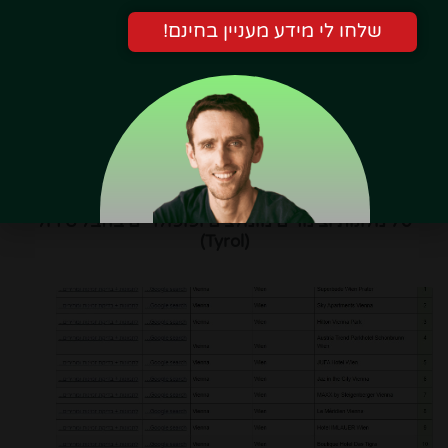
שלחו לי מידע מעניין בחינם!
70 מלונות וצימרים מומלצים ופופולריים בחבל טירול
(Tyrol)