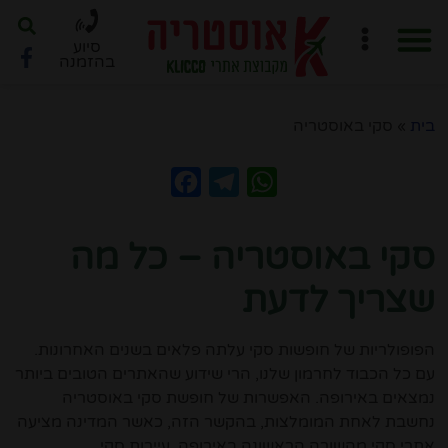
סיוע
בהזמנה
חוברת PDF לתכנון מסלול
ארגון טיול ב-6 שלבים
בית
»
סקי באוסטריה
Facebook
Telegram
WhatsApp
סקי באוסטריה – כל מה
שצריך לדעת
הפופולריות של חופשות סקי עלתה פלאים בשנים האחרונות.
עם כל הכבוד לחרמון שלנו, הרי שידוע שהאתרים הטובים ביותר
נמצאים באירופה. האפשרות של חופשת סקי באוסטריה
נחשבת לאחת המומלצות, בהקשר הזה, כאשר המדינה מציעה
אתרי סקי מהשורה הראשונה באירופה, עיירות סקי