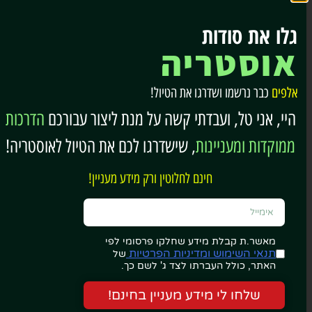
אפשר להגיע ליום טיול, אבל האזור מתאים מאוד גם ל־2–3
גלו את סודות
לילות למי שאוהב טבע והרים.
אוסטריה
איפה כדאי לישון?
אלפים
כבר נרשמו ושדרגו את הטיול!
Wenns
– מרכזי ונוח
היי, אני טל, ועבדתי קשה על מנת ליצור עבורכם
הדרכות
בסיס טוב לטיול בכל העמק.
ממוקדות ומעניינות
, שישדרגו לכם את הטיול לאוסטריה!
Sankt Leonhard im Pitztal
– הכי יפה
חינם לחלוטין ורק מידע מעניין!
קרוב לקרחון ולנופים הדרמטיים.
Arzl im Pitztal
– גישה נוחה
מתאים למי שמשלב גם אזורים נוספים בטירול.
מאשר.ת קבלת מידע שחלקו פרסומי לפי
תנאי השימוש ומדיניות הפרטיות
של
האתר, כולל העברתו לצד ג' לשם כך.
הנה רשימה של מקומות לינה בסביבת העמק…
שלחו לי מידע מעניין בחינם!
וגם לינק למקומות לינה נוספים בכל חבל טירול…