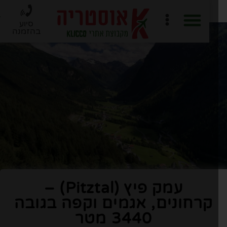
סיוע
בהזמנה
חוברת PDF לתכנון מסלול
ארגון טיול ב-6 שלבים
עמק פיץ (Pitztal) –
קרחונים, אגמים וקפה בגובה
3440 מטר