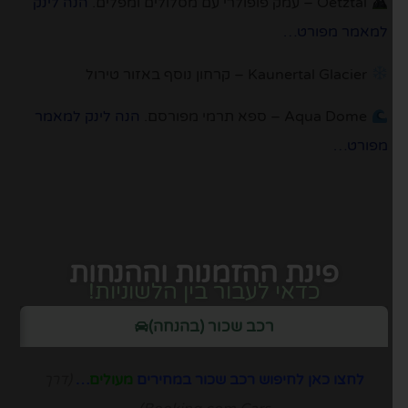
Oetztal
– עמק פופולרי עם מסלולים ומפלים.
הנה לינק
למאמר מפורט…
Kaunertal Glacier
– קרחון נוסף באזור טירול
Aqua Dome
– ספא תרמי מפורסם.
הנה לינק למאמר
מפורט…
פינת ההזמנות וההנחות
כדאי לעבור בין הלשוניות!
רכב שכור (בהנחה)
לחצו כאן לחיפוש רכב שכור במחירים
מעולים
…
(דרך