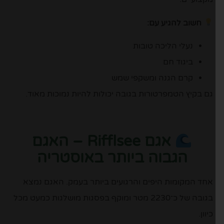
חשוב להגיע עם:
נעלי הליכה טובות
ביגוד חם
קרם הגנה ומשקפי שמש
גם בקיץ הטמפרטורות בגובה יכולות להיות נמוכות מאוד.
אגם Rifflsee – האגם
הגבוה ביותר באוסטריה
אחד המקומות היפים והרגועים ביותר בעמק. האגם נמצא
בגובה של כ־2230 מטר ומוקף בפסגות מושלגות כמעט מכל
כיוון.