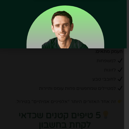
האם מתאים למשפחות?
כן – אבל לא רק.
העמק מתאים:
למשפחות
לזוגות
לחובבי טבע
למטיילים שמחפשים פחות עומס ותיירות
זה אחד האזורים היותר “אלפיניים אמיתיים” בטירול.
5 טיפים קטנים שכדאי
לקחת בחשבון