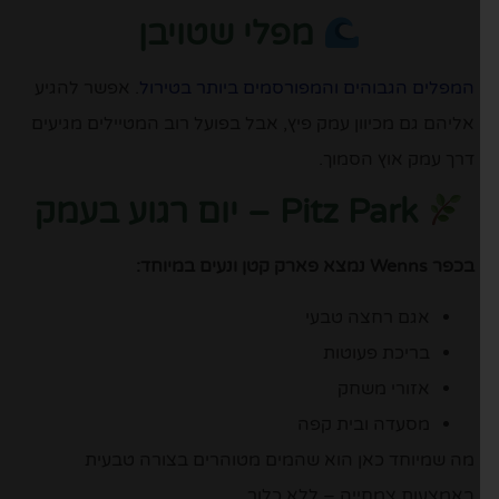
מפלי שטויבן
המפלים הגבוהים והמפורסמים ביותר בטירול
. אפשר להגיע
אליהם גם מכיוון עמק פיץ, אבל בפועל רוב המטיילים מגיעים
דרך עמק אוץ הסמוך.
Pitz Park – יום רגוע בעמק
בכפר
Wenns
נמצא פארק קטן ונעים במיוחד:
אגם רחצה טבעי
בריכת פעוטות
אזורי משחק
מסעדה ובית קפה
מה שמיוחד כאן הוא שהמים מטוהרים בצורה טבעית
באמצעות צמחייה – ללא כלור.