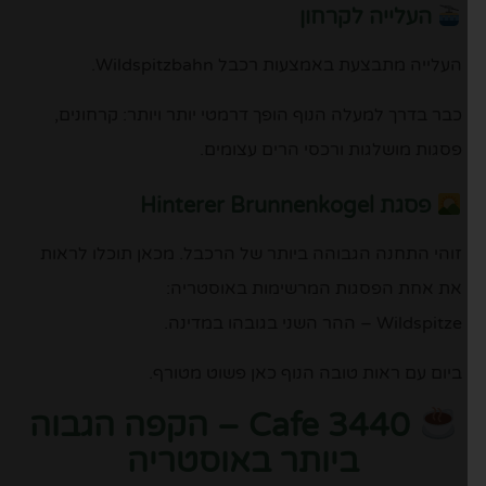
העלייה לקרחון
העלייה מתבצעת באמצעות רכבל
Wildspitzbahn
.
כבר בדרך למעלה הנוף הופך דרמטי יותר ויותר: קרחונים,
פסגות מושלגות ורכסי הרים עצומים.
פסגת Hinterer Brunnenkogel
זוהי התחנה הגבוהה ביותר של הרכבל. מכאן תוכלו לראות
את אחת הפסגות המרשימות באוסטריה:
Wildspitze
– ההר השני בגובהו במדינה.
ביום עם ראות טובה הנוף כאן פשוט מטורף.
Cafe 3440 – הקפה הגבוה
ביותר באוסטריה