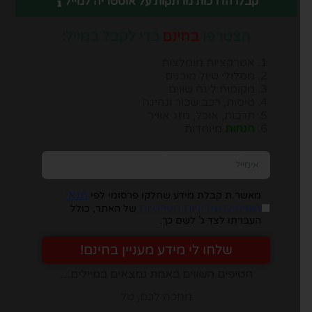
קבלו הדרכות מרתקות על אוסטריה למייל
הצטרפו
בחינם
כדי לקבל במייל:
אטרקציות מומלצות
מסלולי טיול מוכנים
מקומות לינה שווים
טיסות, רכב שכור ונהיגה
תרבות, אוכל, מזג אוויר
הנחות
מיוחדות
יש להזין כתובת מייל, ומיד תבינו במה מדובר:
תנאי
מאשר.ת קבלת מידע שחלקו פרסומי לפי
השימוש ומדיניות הפרטיות
של האתר, כולל
העברתו לצד ג' לשם כך.
שלחו לי מידע מעניין בחינם!
הטיפים השווים באמת נמצאים במיילים…
מחכה לכם, טל