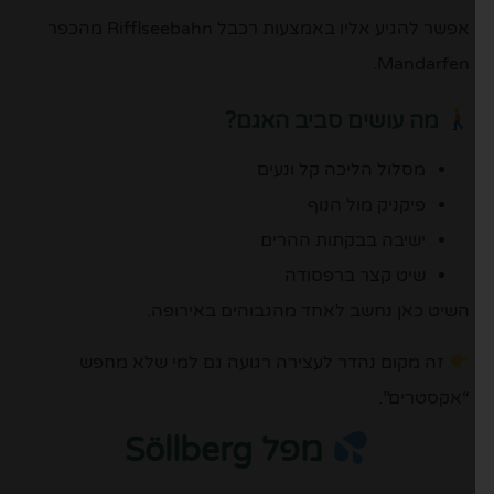
אפשר להגיע אליו באמצעות רכבל Rifflseebahn מהכפר
Mandarfen.
מה עושים סביב האגם?
מסלול הליכה קל ונעים
פיקניק מול הנוף
ישיבה בבקתות ההרים
שיט קצר ברפסודה
השיט כאן נחשב לאחד מהגבוהים באירופה.
זה מקום נהדר לעצירה רגועה גם למי שלא מחפש
“אקסטרים”.
מפל Söllberg