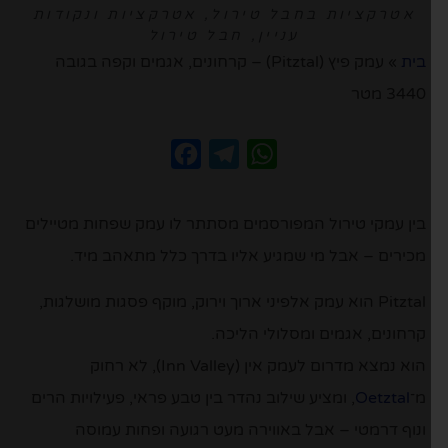
אטרקציות בחבל טירול
,
אטרקציות ונקודות
עניין
,
חבל טירול
בית
»
עמק פיץ (Pitztal) – קרחונים, אגמים וקפה בגובה
3440 מטר
Facebook
Telegram
WhatsApp
בין עמקי טירול המפורסמים מסתתר לו עמק שפחות מטיילים
מכירים – אבל מי שמגיע אליו בדרך כלל מתאהב מיד.
Pitztal
הוא עמק אלפיני ארוך וירוק, מוקף פסגות מושלגות,
קרחונים, אגמים ומסלולי הליכה.
הוא נמצא מדרום לעמק אין (Inn Valley), לא רחוק
מ־
Oetztal
, ומציע שילוב נהדר בין טבע פראי, פעילויות הרים
ונוף דרמטי – אבל באווירה מעט רגועה ופחות עמוסה