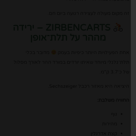
זה מקום מעולה לעצירה רגועה ביום חם.
ZIRBENCARTS – ירידה
מההר על תלת־אופן
אחת הפעילויות היותר כיפיות בעמק
מדובר בכלי
תלת־גלגלי מיוחד שאיתו יורדים במורד ההר לאורך מסלול
של כ־3.7 ק"מ.
היציאה היא מאזור רכבל Sechszeiger.
החוויה משלבת:
נוף
מהירות
קצת אדרנלין