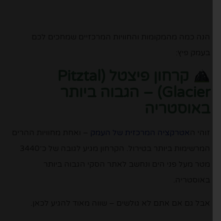
הנה כמה מהמקומות והחוויות המרכזיים שמחכים לכם
בעמק פיץ:
קרחון פיצטל (
Pitztal
Glacier)
– הגבוה ביותר
באוסטריה
זוהי ה
אטרקציה המרכזית של העמק
– ואחת מחוויות ההרים
המרשימות ביותר בטירול. הקרחון מגיע לגובה של כ־3440
מטר מעל פני הים ונחשב לאתר הסקי הגבוה ביותר
באוסטריה.
אבל גם אם אתם לא גולשים – שווה מאוד להגיע לכאן.