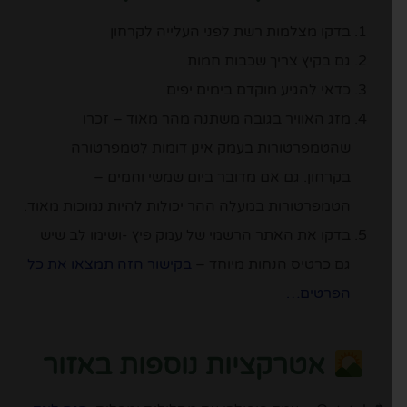
בדקו מצלמות רשת לפני העלייה לקרחון
גם בקיץ צריך שכבות חמות
כדאי להגיע מוקדם בימים יפים
מזג האוויר בגובה משתנה מהר מאוד – זכרו
שהטמפרטורות בעמק אינן דומות לטמפרטורה
בקרחון. גם אם מדובר ביום שמשי וחמים –
הטמפרטורות במעלה ההר יכולות להיות נמוכות מאוד.
בדקו את האתר הרשמי של עמק פיץ -ושימו לב שיש
גם כרטיס הנחות מיוחד –
בקישור הזה תמצאו את כל
הפרטים…
אטרקציות נוספות באזור