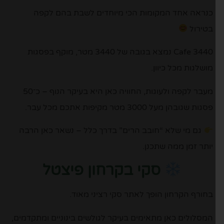
כנראה אחד המקומות הכי מיוחדים לשבת בהם לקפה
בטירול
Cafe 3440
נמצא בגובה של 3440 מטר, מוקף בפסגות
מושלגות מכל כיוון.
מעבר לקפה ולעוגות, החוויה כאן היא בעיקר הנוף – כ־50
פסגות שגובהן מעל 3000 מטר מקיפות אתכם מכל עבר.
גם מי שלא “חובב הרים” בדרך כלל – נשאר כאן הרבה
יותר זמן ממה שתכנן.
סקי בקרחון פיצטל
בחורף הקרחון הופך לאתר סקי רציני מאוד.
המסלולים כאן מתאימים בעיקר לגולשים בינוניים ומתקדמים,