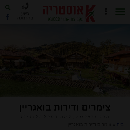
סיוע
בהזמנה
חוברת PDF לתכנון מסלול
ארגון טיול ב-6 שלבים
צימרים ודירות בואגריין
חבל זלצבורג
,
לינה בחבל זלצבורג
בית
»
צימרים ודירות בואגריין