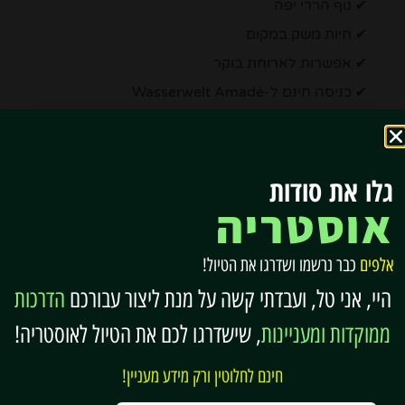
✔ נוף הררי יפה
✔ חיות משק במקום
✔ אפשרות לארוחת בוקר
✔ כניסה חינם ל-Wasserwelt Amadé
מתאים במיוחד למי שמחפש אווירה כפרית ושקטה
יותר.
גלו את סודות
> > > לחצו כאן לתמונות, ביקורות אורחים, פרטים
אוסטריה
נוספים והזמנה…
אלפים
כבר נרשמו ושדרגו את הטיול!
היי, אני טל, ועבדתי קשה על מנת ליצור עבורכם
הדרכות
שם:
Haus Hubertus
ממוקדות ומעניינות
, שישדרגו לכם את הטיול לאוסטריה!
חינם לחלוטין ורק מידע מעניין!