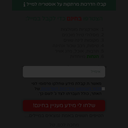
קבלו הדרכות מרתקות על אוסטריה למייל
הצטרפו
בחינם
כדי לקבל במייל:
אטרקציות מומלצות
מסלולי טיול מוכנים
מקומות לינה שווים
טיסות, רכב שכור ונהיגה
תרבות, אוכל, מזג אוויר
הנחות
מיוחדות
יש להזין כתובת מייל, ומיד תבינו במה מדובר:
מאשר.ת קבלת מידע שחלקו פרסומי לפי
תנאי השימוש ומדיניות הפרטיות
של
האתר, כולל העברתו לצד ג' לשם כך.
שלחו לי מידע מעניין בחינם!
הטיפים השווים באמת נמצאים במיילים…
מחכה לכם, טל