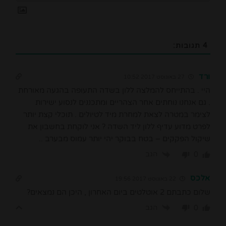
4
תגובות:
ורד
27 באוגוסט 2017 10:52
היי . בהתייחס להמלצה ללון בשדה התעופה בהגעה מאורחת
. גם אנחנו נוחתים אחר הצהריים ומתכננים לנסוע ישירות
לצימר במטרה לצאת למחרת מיד לטיולים . תוכלי קצת יותר
לפרט מדוע עדיף ללון ליד השדה ? אני לוקחת בחשבון את
שיקול הפקקים – בטח בבוקר יהי יותר עמוס מבערב ..
הגב
0
אלכס
22 באוגוסט 2017 19:56
שלום כתבתם 2 אוטלטים ביום האחרון , היכן הם נמצאים?
הגב
0