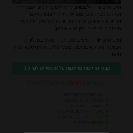
היום הרביעי
–
זלצבורג
. מתחילים בארמון, רכבל להר
האונטרסברג כיכר מוצרט טירת זלצבורג חינם
בכרטיס
+ פארק אמדה הכי שווה בכרטיס (את רשימת
האתרים המלאה ניתן למצוא
כאן
).
היום החמישי
– שינוי בתוכניות. התחלנו במגלשות
אבטנאו הכי כיף בעולם+ מפלי גולינג+ווגרין+ספא ווגרין
חינם.
קבלו הדרכות מרתקות על אוסטריה למייל
הצטרפו
בחינם
כדי לקבל במייל:
אטרקציות מומלצות
מסלולי טיול מוכנים
מקומות לינה שווים
טיסות, רכב שכור ונהיגה
תרבות, אוכל, מזג אוויר
הנחות
מיוחדות