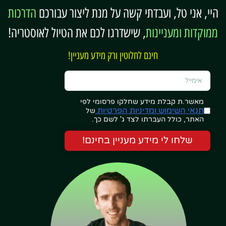
רוטב פסטו/ שמנת מהסופר. יש גם ממרח עגבניות
היי, אני טל, ועבדתי קשה על מנת ליצור עבורכם
הדרכות
מעולה
6. קינוח? מארז מגנום 10 ב 2 יורו
ממוקדות ומעניינות
, שישדרגו לכם את הטיול לאוסטריה!
חינם לחלוטין ורק מידע מעניין!
מאשר.ת קבלת מידע שחלקו פרסומי לפי
תנאי השימוש ומדיניות הפרטיות
של
האתר, כולל העברתו לצד ג' לשם כך.
שלחו לי מידע מעניין בחינם!