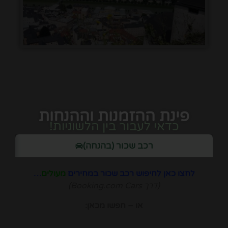
פינת ההזמנות וההנחות
כדאי לעבור בין הלשוניות!
רכב שכור (בהנחה)
לחצו כאן לחיפוש רכב שכור במחירים
מעולים
…
(דרך Booking.com Cars)
או – חפשו מכאן: