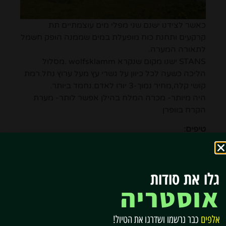
כאשר לצידנו ישנם שני מפלי מים עוצמתיים תת
קרקעים ותחנת כוח מופעלת במים שממנה הופק חשמל
לתאורה המערה.
STANS ישנו מקום שנקרא wolfsklamm .מסלול
הליכה כשעה לכל כיוון על גשרי עץ מעל ערוץ נחל.רמת
קושי קלה,מחיר נמוך-3 יורו לאדם.נחמד ביותר.
היה מיותר- מכרה המלח בהילן אפשר לותר- מערת
הקרח בוופרן
טיפים:
1. לינה – סנט מרטין מעולה קרוב לכל מקום.
אדי'ס
מומלץ מאוד
. אם מגיעים מאוחר עדיף לינה ליד השדה.
2.
השכרת רכב באוסטריה – שימו לב לדמי הביטול!
גלו את סודות
3. יש גשרים תלויים שווים בבאד גסטין אולי במקום
אוסטריה
הלשטט?
4. אינסברוק לא בדרך לוינה
5. לנים בדירה? בשלו סטקים ניוקי ורביולי (5-1 יורו) עם
אלפים
כבר נרשמו ושדרגו את הטיול!