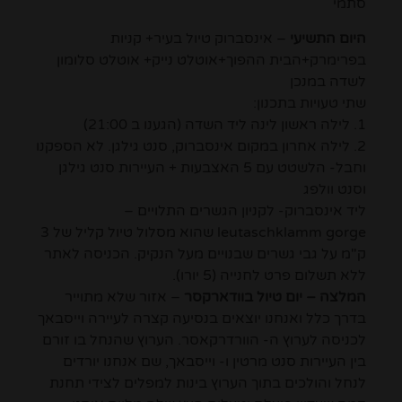
סתמי
היום התשיעי
– אינסברוק טיול בעיר+ קניות
בפרימרק+הבית ההפוך+אוטלט נייק+ אוטלט סלומון
לשדה במנכן
שתי טעויות בתכנון:
1. לילה ראשון לינה ליד השדה (הגענו ב 21:00)
2. לילה אחרון במקום אינסברוק, סנט גילגן. לא הספקנו
וחבל- הלשטט עם 5 האצבעות + העיירות סנט גילגן
וסנט וולפג
ליד אינסברוק- לקניון הגשרים התלויים –
leutaschklamm gorge שהוא מסלול טיול קליל של 3
ק"מ על גבי גשרים שבנויים מעל הנקיק. הכניסה לאתר
ללא תשלום פרט לחנייה (5 יורו).
המלצה – יום טיול בוודארקסר
– אזור שלא מתוייר
בדרך כלל ואנחנו יוצאים בנסיעה קצרה לעיירה וייסבאך
לכניסה לערוץ ה- הוורדרקאסר. הערוץ שהנחל בו זורם
בין העיירות סנט מרטין ו- וייסבאך, שם אנחנו יורדים
לנחל והולכים בתוך הערוץ בינות למפלים לצידי תחנת