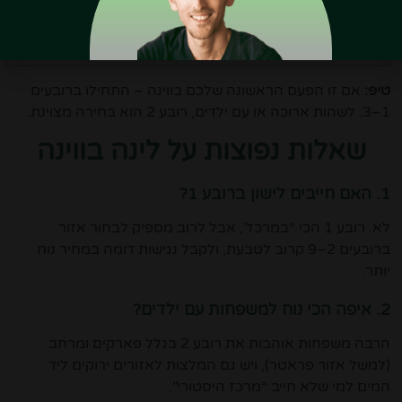
מנוסים,
פחות
ראשון
מחיר־תמורה
תיירותיים
קצר
מאוד
טיפ:
אם זו הפעם הראשונה שלכם בווינה – התחילו ברובעים
1–3. לשהות ארוכה או עם ילדים, רובע 2 הוא בחירה מצוינת.
שאלות נפוצות על לינה בווינה
1. האם חייבים לישון ברובע 1?
לא. רובע 1 הכי “במרכז”, אבל לרוב מספיק לבחור אזור
ברובעים 2–9 קרוב לטבעת, ולקבל נגישות דומה במחיר נוח
יותר.
2. איפה הכי נוח למשפחות עם ילדים?
הרבה משפחות אוהבות את רובע 2 בגלל פארקים ומרחב
(למשל אזור פראטר), ויש גם המלצות לאזורים ירוקים ליד
המים למי שלא חייב “מרכז היסטורי”.