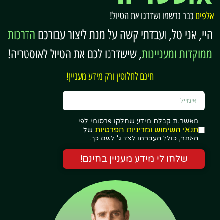
לאופולדשטאדט
מטיילים
פראטר,
להיות
(Leopoldstadt)
שמחפשים
אזור ירוק,
בלב
אלפים
כבר נרשמו ושדרגו את הטיול!
איזון
נגישות
ההיסטורי
היי, אני טל, ועבדתי קשה על מנת ליצור עבורכם
הדרכות
מצוינת
למרכז
ממוקדות ומעניינות
, שישדרגו לכם את הטיול לאוסטריה!
רובע 3 –
משפחות,
שקט
חיי לילה
חינם לחלוטין ורק מידע מעניין!
לנדשטראסה
שהות ארוכה
יחסית,
ואקשן
(Landstraße)
קרוב
למרכז,
תחבורה
טובה
מאשר.ת קבלת מידע שחלקו פרסומי לפי
תנאי השימוש ומדיניות הפרטיות
של
האתר, כולל העברתו לצד ג' לשם כך.
רובע 6–7 –
צעירים,
מוזיאונים,
עם רכב,
מריהילף /
חובבי קניות
בתי קפה,
או
שלחו לי מידע מעניין בחינם!
נויבאו
ותרבות
וייב אורבני
מחפשים
שקט
מוחלט
רובעים 8–9
מטיילים
מרכזיים אך
ביקור