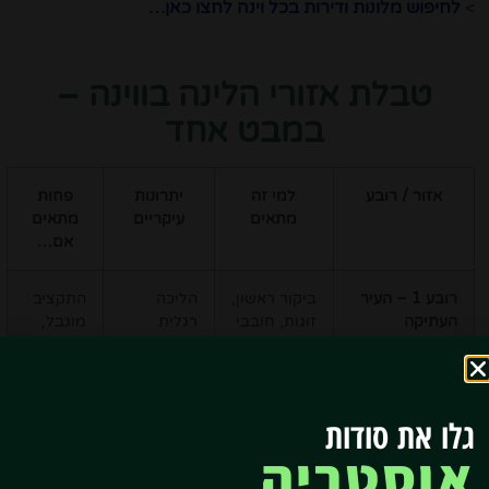
>
לחיפוש מלונות ודירות בכל וינה לחצו כאן…
טבלת אזורי הלינה בווינה –
במבט אחד
אזור / רובע
למי זה
יתרונות
פחות
מתאים
עיקריים
מתאים
אם…
רובע 1 – העיר
ביקור ראשון,
הליכה
התקציב
העתיקה
זוגות, חובבי
רגלית
מוגבל,
(Innere Stadt)
היסטוריה
לאטרקציות
מחפשים
המרכזיות,
שקט
אווירה
קלאסית
גלו את סודות
אוסטריה
רובע 2 –
משפחות,
פארק
רוצים