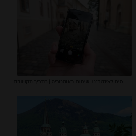
סים לאינטרנט ושיחות באוסטריה | מדריך תקשורת