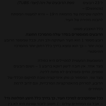
ל־23 רובעים
מפת הרובעים של וינה (יוצר: TUBS)
(Districts) –
חלוקה שקיימת עוד מהמאה ה־19 – והיא למעשה המפתח
להבנה מהירה של העיר.
כלל האצבע פשוט:
הרובעים ממוספרים בסדר עולה מהמרכז החוצה.
רובע מספר 1 הוא העיר העתיקה ולב וינה, וככל שמספר הרובע
גבוה יותר – כך הוא נמצא בדרך כלל רחוק יותר מהמרכז
ההיסטורי.
המשמעות המעשית למטיילים היא כפולה:
מצד אחד, אין חובה לישון דווקא ברובע 1 – וישנם רובעים
נוספים, נוחים ומומלצים לא פחות ללינה.
מצד שני, המספור כן נותן אינדיקציה טובה למיקום הכללי של
הרובע, למרחק מהאטרקציות המרכזיות, וגם לרוב לרמת
המחירים.
ככל שמתקרבים למרכז העיר, כך בדרך כלל היצע המלונות גדל
– אבל גם המחירים עולים :-). חשוב לזכור שווינה היא לא בין