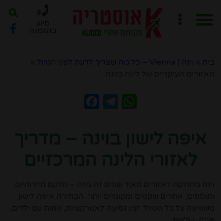
סיוע
בהזמנה
חוברת PDF לתכנון מסלול
ארגון טיול ב-6 שלבים
בית
»
וינה | Vienna – כל מה שצריך לדעת לפני הטיול
»
האזורים העיקריים של לינה בוינה
Facebook
Telegram
WhatsApp
איפה לישון בוינה – מדריך
לאזורי הלינה המרכזיים
וינה מחולקת לאזורים מאוד שונים זה מזה – חלקם תיירותיים
ותוססים, אחרים שקטים ומקומיים יותר. הבחירה איפה לישון
משפיעה על כל הטיול: זמן נסיעה לאטרקציות, נוחות עם ילדים,
חניה, ועלויות.