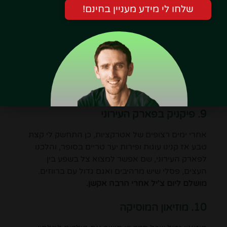
8. המשחקיה האינטראקטיבית Ikono
שלחו לי מידע מעניין בחינם!
לא רחוק מהאקווריום וגם על מריה הילפר נמצאת
המשחקיה האינטראקטיבית Ikono. זה למעשה חלל
שמשלב משחקיה עם מייצגים אינטראקטיביים כמו חדר
מלא בלוני נייר כסף, חדר עם בריכת כדורים ענקים,
וחדר חשוך עם מבוך זוהר.
מאוד כיף לקטנים ומאוד
אינסטגרמי לגדולים
9. פיקניק בפארק העירוני
אחרי ימים רצופים של אטרקציות, כן התחשק לי קצת
טבע אז קנינו עוגות ופירות יער טריים בסופר, והלכנו
לפארק העירוני, שם אפשר למצוא צל בשפע בין
העצים, פסלי שיש מרהיבים ואגם גדול עם ברווזים.
מושלם ליום צ'יל אחרי הרבה אקשן.
10. מוזיאון המוסיקה