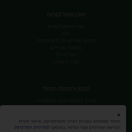
תוכן ואטרקציות
אתרים ואטרקציות
וינה
כרטיס אטרקציות זלצבורגלנד
מסלולי מטיילים
חבל טירול
חבל זלצבורג
תכנון והזמנת הטיול
מדריך לארגון הטיול לאוסטריה
טיסות לאוסטריה
×
השכרת רכב
האתר משתמש בעוגיות לצרכי סטטיסטיקה, שיפור חוויית
חוברת לטיול ותכנון המסלול
מדיניות הפרטיות
הגלישה ושירותים מצד שלישי, בהתאם ל
תכנון מסלול טיול וייעוץ עם מדריך