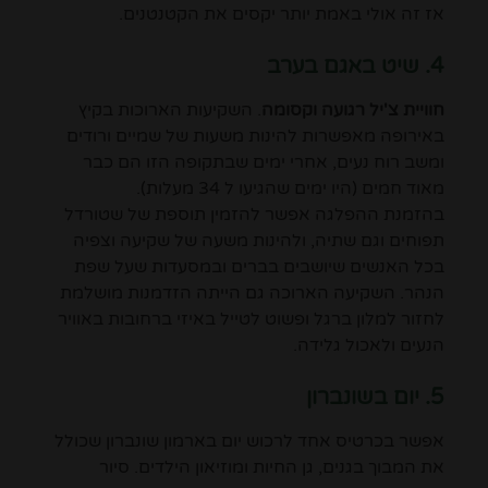
אז זה אולי באמת יותר יקסים את הקטנטנים.
4. שיט באגם בערב
חוויית צ'יל רגועה וקסומה
. השקיעות הארוכות בקיץ
באירופה מאפשרות להינות משעות של שמיים ורודים
ומשב רוח נעים, אחרי ימים שבתקופה הזו הם כבר
מאוד חמים (היו ימים שהגיעו ל 34 מעלות).
בהזמנת ההפלגה אפשר להזמין תוספת של שטורדל
תפוחים וגם שתיה, ולהינות משעה של שקיעה וצפיה
בכל האנשים שיושבים בברים ובמסעדות שעל שפת
הנהר. השקיעה הארוכה גם הייתה הזדמנות מושלמת
לחזור למלון ברגל ופשוט לטייל באיזי ברחובות באוויר
הנעים ולאכול גלידה.
5. יום בשונברון
אפשר בכרטיס אחד לרכוש יום בארמון שונברון שכולל
את המבוך בגנים, גן החיות ומוזיאון הילדים. סיור