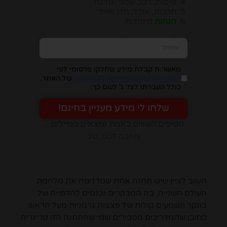
טיסות, רכב שכור ונהיגה
תרבות, אוכל, מזג אוויר
הנחות
מיוחדות
יש להזין כתובת מייל, ומיד תבינו במה מדובר:
מאשר.ת קבלת מידע שחלקו פרסומי לפי
תנאי השימוש ומדיניות הפרטיות
של האתר,
כולל העברתו לצד ג' לשם כך.
שלחו לי מידע מעניין בחינם!
הטיפים השווים באמת נמצאים במיילים…
מחכה לכם, טל
חשוב לציין שיש תחנה אחת שמדגימה את מלחמת
העולם השנייה, בה המבקרים נכנסים להדמייה של
בונקר ונשמעים קולות של פצצות גרמניות מעל הראש.
כמובן שהמדריכים מסבירים שמי שהתחנה הזו טריגרית