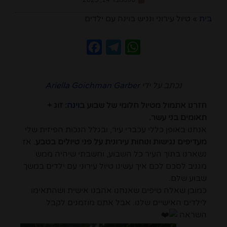
ספטמבר 14, 2025
בית
»
טיול עירוני ונגיש בוינה עם ילדים
Facebook
Telegram
WhatsApp
נכתב על ידי
Ariella Goichman Garber
חזרנו אתמול מטיול חלומי של שבוע ב
וינה
: זוג +
תאומים בני עשר.
אנחנו באופן כללי עכברי עיר, ובגלל הנכות הפיזית שלי
מעדיפים נגישות ונוחות עירונית על פני טיולים בטבע
. אז
נשארנו בתוך העיר כל השבוע, וחשבתי שיהיה ממש
מגניב לסכם לכם איך עשינו טיול עירוני עם ילדים במשך
שבוע שלם.
כמובן שאלה טיפים שאנחנו אהבנו אישית ושהתאימו
לילדים האישיים שלנו. אבל אתם מוזמנים לקבל
השראה