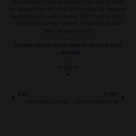
לאחרים. סביר שנפלו טעויות ו/או שהדברים שנחוו אינם
נכונים עוד, ועל הקורא לבדוק אותם לפני השימוש בהם. אין
לכותב או לבעלי האתר אחריות כלשהי לנכונות התוכן או
לתוצאות השימוש בו. השימוש במידע מהווה הסכמה
ל
תנאי השימוש של האתר
.
–
רוצים לשתף את הגולשים בטיפים והמלצות משלכם?
לחצו כאן…
–
טיול נעים!
♥
הקודם
הבא
18 הטיפים של שאול לטיול בעמק שטובאי היפה
זוג בני 22 עושים את אוסטריה!‎