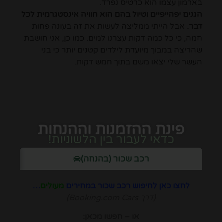
בארמון עצמו הוא כרטיס נפרד.
הגנים יפהייפיים וטיול בהם הוא חוויה אינסטגרמית לכל
דבר.
אבל הייתי ממליצה לעשות את זה בעונה פחות
חמה, כי כל כמה דקות עצרנו למים. כמו כן, אני חושבת
שהריצה במבוך מיועדת לילדים קטנים יותר כי בני
העשר שלי יצאו משם בתוך חמש דקות.
פינת ההזמנות וההנחות
כדאי לעבור בין הלשוניות!
רכב שכור (בהנחה)
לחצו כאן לחיפוש רכב שכור במחירים
מעולים
…
(דרך Booking.com Cars)
או – חפשו מכאן: