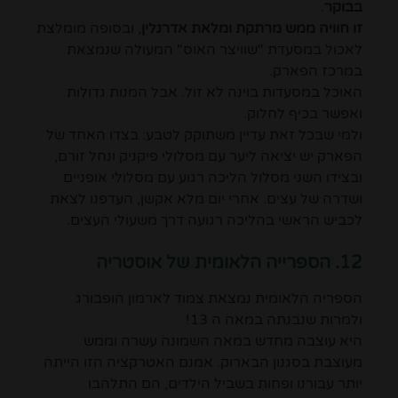
בבוקר
.
זו חוויה ממש מרתקת ומלאת אדרנלין
, ובסופה מומלצת
לאכול במסעדת "שוויצר האוס" המעולה שנמצאת
במרכז הפארק.
האוכל במסעדות בוינה לא זול. אבל המנות גדולות
ואפשר בכיף לחלוק.
ולמי שבכל זאת עדיין משתוקק לטבע: בצדו האחד של
הפארק יש יציאה ליער עם מסלולי פיקניק ונחל זורם,
ובצידו השני מסלול הליכה רגוע עם מסלולי אופניים
ושדרה של עצים. אחרי יום מלא אקשן, העדפנו לצאת
לכביש הראשי בהליכה רגועה דרך משעולי העצים.
12. הספרייה הלאומית של אוסטריה
הספריה הלאומית נמצאת צמוד לארמון הופבורג
ולמרות שנבנתה במאה ה 13!
היא עוצבה מחדש במאה השמונה עשרה וממש
מעוצבת בסגנון הבארוק. אמנם האטרקציה הזו הייתה
יותר עבורנו ופחות בשביל הילדים, הם התלהבו