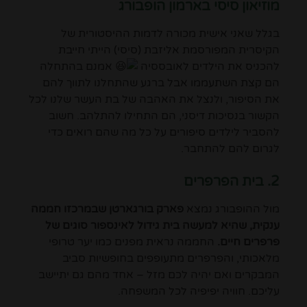
מוזיאון סיסי בארמון הופבורג
בגלל שאני אישית מכורה לדמות ההיסטורית של
הקיסרית המפורסמת אליזבת (סיסי) הייתי חייבת
להכניס את הילדים לאובססיה
אמנם בהתחלה
הם קצת השתעממו אבל ברגע שהתחלנו לתווך להם
את הסיפור, ולנצל את האהבה של בת העשר שלנו לכל
הקשור בנסיכות דיסני, הם התחילו להתלהב. חשוב
להסביר לילדים סיפורים על כל מה שהם רואים כדי
לגרום להם להתחבר.
2. בית הפרפרים
מול ההופבורג נמצא
פארק בורגארטן שבמרכזו חממה
ענקית, שהיא למעשה בית גידול לאינספור סוגים של
פרפרים חיים.
החממה נראית מפנים כמו יער טרופי
מלאכותי, והפרפרים מתעופפים בחופשיות סביב
המבקרים ואם יהיה לכם מזל – אחד מהם גם יתיישב
עליכם. חוויה יפיפיה לכל המשפחה.