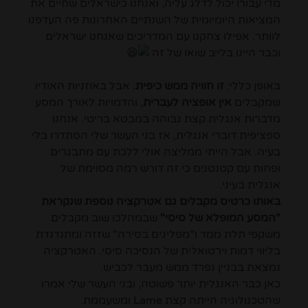
מדי עבורו יכול לדלג עליה, ואנחנו כישראלים שחיים את
המציאות היומיומית של השנתיים האחרונות פה העדפנו
לוותר. אפילו צחקנו עם המדריכים שאנחנו ישראלים
וכבר היינו בלייב שואו של זה
באופן כללי:
זו חוויה ממש כיפית.
אבל באוזניות האודיו
שמקבלים
אין אופציה לעברית
, והדמויות לאורך המסע
מדברות אנגלית קצת גבוהה במבטא בריטי. אנחנו
ספציפית דוברי אנגלית, אז בני העשר שלי הסתדרו בלי
בעיה. אבל הייתי ממליצה אולי ללכת עם מתבגרים
ופחות עם קטנטנים כי זה דורש רמה מסוימת של
אנגלית בעיני.
באותו כרטיס מקבלים גם אטרקציה נוספת שנקראת
"המסע המופלא של סיסי"
שבמהלכו שוב מקבלים
משקפי תלת ממד ו"מפליגים בסירה" שזזה ומתנדנדת
בליווי דמות וירטואלית של הנסיכה סיסי. האטרקציה
נמצאת בבניין נפרד ממש מעבר לכביש.
כאן כבר האנגלית יותר פשוטה, ובני העשר שלי אמרו
שהטכנולוגיה הייתה קצת Lame ומשעממת.