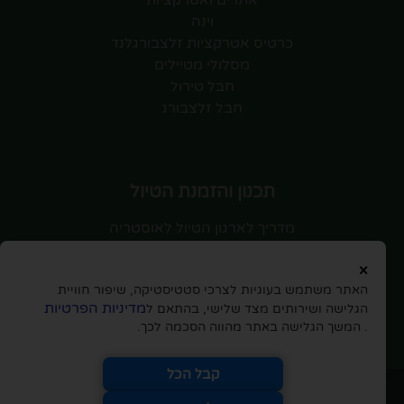
אתרים ואטרקציות
וינה
כרטיס אטרקציות זלצבורגלנד
מסלולי מטיילים
חבל טירול
חבל זלצבורג
תכנון והזמנת הטיול
מדריך לארגון הטיול לאוסטריה
טיסות לאוסטריה
×
השכרת רכב
האתר משתמש בעוגיות לצרכי סטטיסטיקה, שיפור חוויית
חוברת לטיול ותכנון המסלול
מדיניות הפרטיות
הגלישה ושירותים מצד שלישי, בהתאם ל
תכנון מסלול טיול וייעוץ עם מדריך
. המשך הגלישה באתר מהווה הסכמה לכך.
הנחות והטבות לגולשי האתר
קבל הכל
לבעלי האתר
כל הזכויות שמורות
.
אין להעתיק מידע ללא קבלת הסכמתם