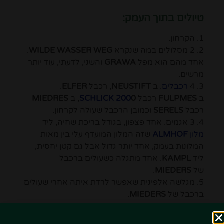
טיולים בתוך העמק:
1. הקרחון.
2. 2 מסלולים במה שנקרא
WILDE WASSER WEG
.
אחד מהם הוא מפל
GRAWA
והשני, לדעתי, עוד יותר
מרשים.
3. 4
רכבלים
. ב
NEUSTIFT
, רכבל
ELFER
.
ב
FULPMES
רכבל
0
200
SCHLICK
, ב
MIEDRES
רכבל
SERELS
וכמובן הרכבל שעולה לקרחון.
4. 3 אגמים. אחד פצפון, בגודל בריכת שחיה, ליד
מלון
ALMHOF
שזה המלון המועדף עלי בין מאות
המלונות בעמק, אחד יותר גדול אבל גם קטן יחסית,
ליד
KAMPL
. אחד מתגלה כשעולים ברכבל
של
MIEDERS
.
5. מגלשה אלפינית שאפשר לרדת איתה אחרי שעולים
ברכבל של
MIEDERS
.
6. אינסוף מסלולי הליכה ברגל, אני מאוד אוהב את
הטיילת של
NEDER
שבה הולכים במקביל לנחל.