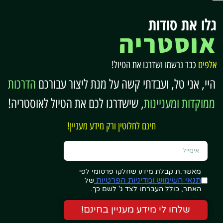
7. בית קפה עם השטרודל הכי טוב באוסטריה וגם
קייזרשמרן מעולה.
Der Hoferwirt
, מלון במרכז
גלו את סודות
העיירה.
אוסטריה
אלפים
כבר נרשמו ושדרגו את הטיול!
היי, אני טל, ועבדתי קשה על מנת ליצור עבורכם
הדרכות
פינת ההזמנות וההנחות
ממוקדות ומעניינות
, שישדרגו לכם את הטיול לאוסטריה!
כדאי לעבור בין הלשוניות!
חינם לחלוטין ורק מידע מעניין!
רכב שכור (בהנחה)
לחצו כאן לחיפוש רכב שכור במחירים
מעולים
…
(דרך Booking.com Cars)
מאשר.ת קבלת מידע שחלקו פרסומי לפי
תנאי השימוש ומדיניות הפרטיות
של
האתר, כולל העברתו לצד ג' לשם כך.
או – חפשו מכאן:
שלחו לי מידע מעניין בחינם!