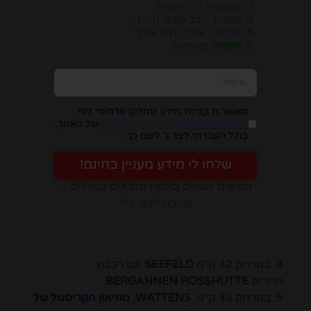
מקומות לינה שווים
טיסות, רכב שכור ונהיגה
תרבות, אוכל, מזג אוויר
הנחות
מיוחדות
יש להזין כתובת מייל, ומיד תבינו במה מדובר:
מאשר.ת קבלת מידע שחלקו פרסומי לפי
תנאי השימוש ומדיניות הפרטיות
של האתר,
כולל העברתו לצד ג' לשם כך.
שלחו לי מידע מעניין בחינם!
הטיפים השווים באמת נמצאים במיילים…
מחכה לכם, טל
4. במרחק 42 ק"מ
SEEFELD
וגם רכבת
ההרים
BERGAHNEN ROSSHUTTE
.
5. במרחק 36 ק"מ,
WATTENS
,
מוזיאון הקריסטל של