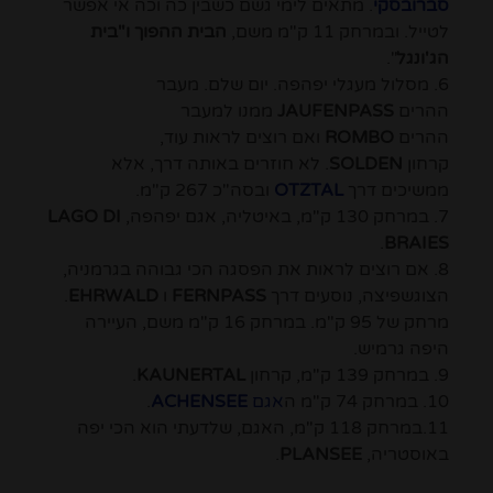
סברובסקי
. מתאים לימי גשם כשבין כה וכה אי אפשר
לטייל. ובמרחק 11 ק"מ משם,
הבית ההפוך ו"בית
הג'ונגל
".
6. מסלול מעגלי יפהפה. יום שלם. מעבר
ההרים
JAUFENPASS
ממנו למעבר
ההרים
ROMBO
ואם רוצים לראות עוד,
קרחון
SOLDEN
. לא חוזרים באותה דרך, אלא
ממשיכים דרך
OTZTAL
ובסה"כ 267 ק"מ.
7. במרחק 130 ק"מ, באיטליה, אגם יפהפה,
LAGO DI
.
BRAIES
8. אם רוצים לראות את הפסגה הכי גבוהה בגרמניה,
הצוגשפיצה, נוסעים דרך
FERNPASS
ו
EHRWALD
.
מרחק של 95 ק"מ. במרחק 16 ק"מ משם, העיירה
היפה גרמיש.
9. במרחק 139 ק"מ, קרחון
KAUNERTAL
.
10. במרחק 74 ק"מ ה
אגם
ACHENSEE
.
11.במרחק 118 ק"מ, האגם, שלדעתי הוא הכי יפה
באוסטריה,
PLANSEE
.